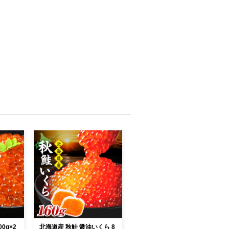
0g×2
北海道産 秋鮭 醤油いくら 8