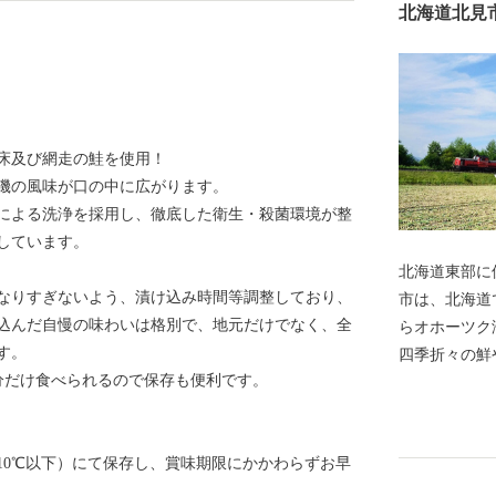
北海道北見
床及び網走の鮭を使用！
磯の風味が口の中に広がります。
による洗浄を採用し、徹底した衛生・殺菌環境が整
しています。
北海道東部に
なりすぎないよう、漬け込み時間等調整しており、
市は、北海道
込んだ自慢の味わいは格別で、地元だけでなく、全
らオホーツク
す。
四季折々の鮮
い分だけ食べられるので保存も便利です。
美しい田園が
として知られ
ゆ温泉がある
10℃以下）にて保存し、賞味期限にかかわらずお早
つの地域が一つにな
て＞ ふるさ