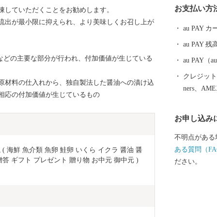
お支払い方
凍していただくことをお勧めします。
益は一時所得
流出が最小限に抑えられ、より美味しくお召し上が
合があります
au PAY
税務署にお問
au PAY 残
工などの主要な部分が行われ、付加価値が生じている
au PAY
クレジットカ
原材料の仕入れから、独自製法した醤油への漬け込
ners、AM
相応の付加価値が生じているもの
お申し込み
不明点がある
ある質問（FA
 ( 海鮮 魚介類 魚卵 鮭卵 いくら イクラ 醤油 醤
贈答 ギフト プレゼント 贈り物 お中元 御中元 )
ださい。