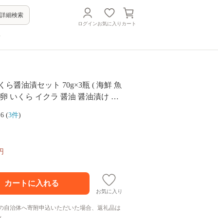
詳細検索
ログイン
お気に入り
カート
方
ら醤油漬セット 70g×3瓶 ( 海鮮 魚
鮭卵 いくら イクラ 醤油 醤油漬け 海
 瓶詰め 北海道 贈答 ギフト プレゼン
.6 (
3件
)
元 御中元 )【035-0024】
円
お気に入り
の自治体へ寄附申込いただいた場合、返礼品は