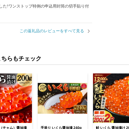
した!ワンストップ特例の申込用封筒の切手貼り付
この返礼品のレビューをすべて見る
こちらもチェック
（チャム）醤油漬
手造り いくら醤油漬 240g
鮭 いくら 醤油漬け 20