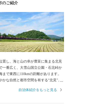
市のご紹介
位置し、海と山の幸が豊富に集まる北見
で一番広く、大雪山国立公園・石北峠か
海まで東西に110kmの距離があります。
やかな自然と都市空間を有する“北見”、
広がる“端野”、日本有数のホタテの産地
自治体紹介をもっと見る
る"常呂"、北海道屈指の温泉郷・おんね
“留辺蘂” の、それぞれ魅力にあふれた4
ったまちです。 ＜一時所得につい
と納税により受け取った返礼品の経済的利