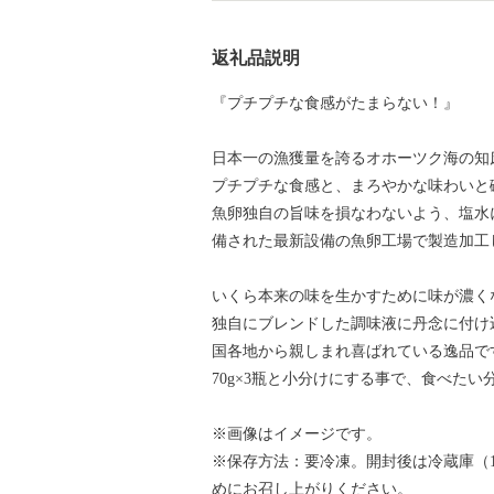
返礼品説明
『プチプチな食感がたまらない！』
日本一の漁獲量を誇るオホーツク海の知
プチプチな食感と、まろやかな味わいと
魚卵独自の旨味を損なわないよう、塩水
備された最新設備の魚卵工場で製造加工
いくら本来の味を生かすために味が濃く
独自にブレンドした調味液に丹念に付け
国各地から親しまれ喜ばれている逸品で
70g×3瓶と小分けにする事で、食べた
※画像はイメージです。
※保存方法：要冷凍。開封後は冷蔵庫（
めにお召し上がりください。