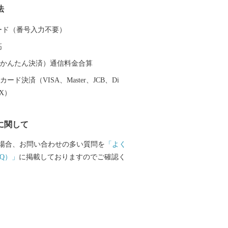
法
に該当します。 確定申告が必要となる場
ので、ご注意ください。 詳細は最寄りの
 カード（番号入力不要）
い合わせください。
高
（auかんたん決済）通信料金合算
ード決済（VISA、Master、JCB、Di
EX）
に関して
場合、お問い合わせの多い質問を
「よく
Q）」
に掲載しておりますのでご確認く