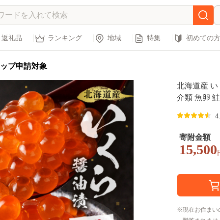
返礼品
ランキング
地域
特集
初めての
ップ申請対象
北海道産 いく
介類 魚卵 
鮮丼 小分け
4
ト 贈り物 お中
寄附金額
15,500
現在お住まい