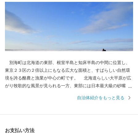
別海町は北海道の東部、根室半島と知床半島の中間に位置し、
東京２３区の２倍以上にもなる広大な面積と、すばらしい自然環
境を誇る酪農と漁業が中心の町です。 北海道らしい大平原が広
がり牧歌的な風景が見られる一方、東部には日本最大級の砂嘴
（さし）で、ラムサール条約湿地に登録されている「野付半島」
自治体紹介をもっと見る
や、南部には「風蓮湖」があり、野付風蓮道立自然公園を形成す
るなど、様々な景観を有しています。 町内には、１０万頭以上
（町人口の約７倍以上）の牛たちが暮らしており、生乳生産量は
「日本一」です。また、沿岸部では秋鮭・アサリやホッキ・ホタ
お支払い方法
テ・希少価値の高いホッカイシマエビなど様々な海産物が豊富に