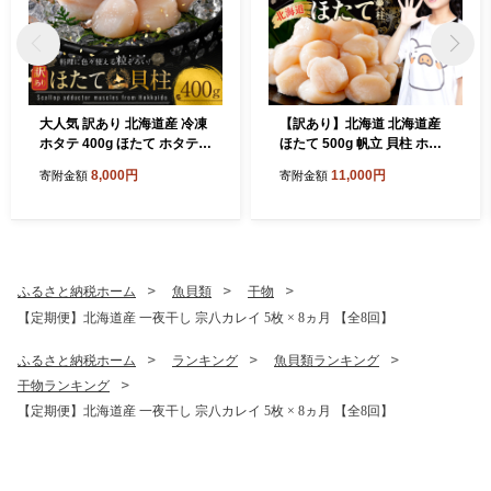
大人気 訳あり 北海道産 冷凍
【訳あり】北海道 北海道産
ホタテ 400g ほたて ホタテ
ほたて 500g 帆立 貝柱 ホタ
帆立 貝柱 海鮮 魚介類 刺身
テ 貝柱
8,000円
11,000円
寄附金額
寄附金額
大粒 天然 海鮮 ランキング 大
人気 人気 おすすめ 訳あり ）
ふるさと納税ホーム
魚貝類
干物
【定期便】北海道産 一夜干し 宗八カレイ 5枚 × 8ヵ月 【全8回】
ふるさと納税ホーム
ランキング
魚貝類ランキング
干物ランキング
【定期便】北海道産 一夜干し 宗八カレイ 5枚 × 8ヵ月 【全8回】