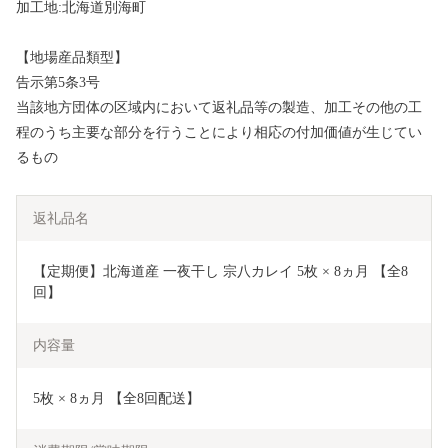
加工地:北海道別海町
【地場産品類型】
告示第5条3号
当該地方団体の区域内において返礼品等の製造、加工その他の工
程のうち主要な部分を行うことにより相応の付加価値が生じてい
るもの
返礼品名
【定期便】北海道産 一夜干し 宗八カレイ 5枚 × 8ヵ月 【全8
回】
内容量
5枚 × 8ヵ月 【全8回配送】