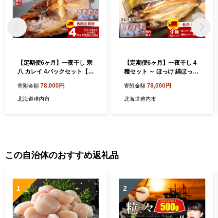
【定期便6ヶ月】一夜干し 宗
【定期便6ヶ月】一夜干し 4
八 カレイ 4パックセット【北
種セット ～ ほっけ 縞ほっけ
海道の居酒屋気分】
鰊 宗八かれい【北海道の居
78,000円
78,000円
寄附金額
寄附金額
酒屋気分】
北海道稚内市
北海道稚内市
この自治体のおすすめ返礼品
1
2