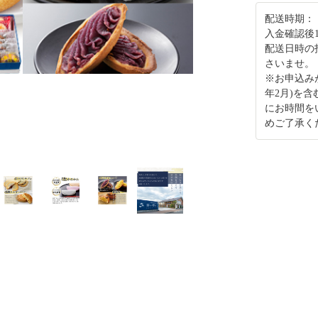
配送時期：
入金確認後
配送日時の
さいませ。
※お申込み
年2月)を
にお時間を
めご了承く