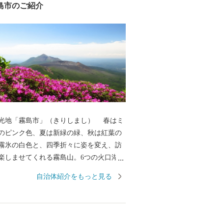
島市のご紹介
光地「霧島市」（きりしまし） 春はミ
のピンク色、夏は新緑の緑、秋は紅葉の
霧氷の白色と、四季折々に姿を変え、訪
楽しませてくれる霧島山。6つの火口湖を
オパークにも認定されている大自然。日
自治体紹介をもっと見る
立公園に指定され、海・山・川・田園な
然が広がり、その中で育つ黒豚・黒牛・
黒酢、霧島茶などの食材が自慢のまちで
湯量と泉質を誇る温泉が魅力で、あの西