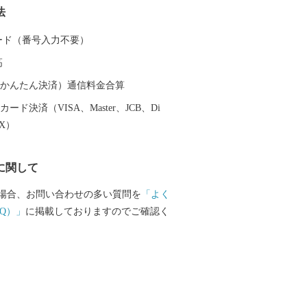
法
龍馬も霧島の温泉と大自然に癒されまし
は人気のお宿のほか、気軽に楽しめる家
 カード（番号入力不要）
ションが最高の露天風呂、昔ながらの湯
高
種多様な温泉施設があり、自分好みの温
とができます。 また、天照大神の孫の
（auかんたん決済）通信料金合算
トが三種の神器を手に高千穂峰に降り立
ード決済（VISA、Master、JCB、Di
「天孫降臨神話」が残り、そのニニギノ
EX）
神としている霧島神宮を中心にたくさん
ットがあり、そのパワーを求めて全国か
に関して
訪れます。 鹿児島空港があるまち霧島
機を利用すると東京から約1時間35分、大
場合、お問い合わせの多い質問を
「よく
間10分で来ることができます。遠いようで
Q）」
に掲載しておりますのでご確認く
島市」。多くの偉人が癒されたこのまち
も日ごろの疲れを癒してみませんか。 生
いがつまった特産品 鹿児島ブランド
牛オリンピック日本一の「鹿児島黒
品評会で日本一を獲得した「霧島茶」、
造られていない「壺づくり黒酢」など、