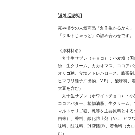
返礼品説明
霧や櫻やの人気商品「創作生かるかん」
「タルトじゃっど」の詰め合わせです。
《原材料名》
・丸十生サブレ（チョコ）：小麦粉（国
紛、生クリーム、カカオマス、ココアバ
オリゴ糖、食塩／トレハロース、膨張剤
ヒマワリ種子抽出物、V.E）、酸味料
大豆を含む）
・丸十生サブレ（ホワイトチョコ）：小
ココアバター、植物油脂、生クリーム、
マルトオリゴ糖、乳等を主要原料とする
由来）、香料、酸化防止剤（V.C、ヒマ
味料、酸味料、PH調整剤、着色料（カ
む）