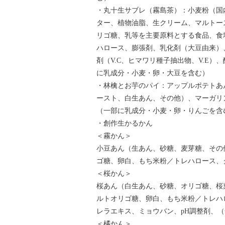
・丸十生サブレ（霧島茶）：小麦粉（国
ター、植物油脂、生クリーム、マルトー
リゴ糖、乳等を主要原料とする食品、食
ハロース、膨張剤、乳化剤（大豆由来）
剤（V.C、ヒマワリ種子抽出物、V.E
に乳成分・小麦・卵・大豆を含む）
・林檎とお芋のパイ：アップルポテトあ
ースト、白生あん、その他）、マーガリ
（一部に乳成分・小麦・卵・りんごを含
・創作生かるかん
＜霧かん＞
小豆あん（生あん、砂糖、麦芽糖、その
ゴ糖、卵白、もち米粉／トレハロース、
＜桜かん＞
桜あん（白生あん、砂糖、オリゴ糖、桜
ルトオリゴ糖、卵白、もち米粉／トレハ
レラエキス、ミョウバン、pH調整剤、
＜橘かん＞