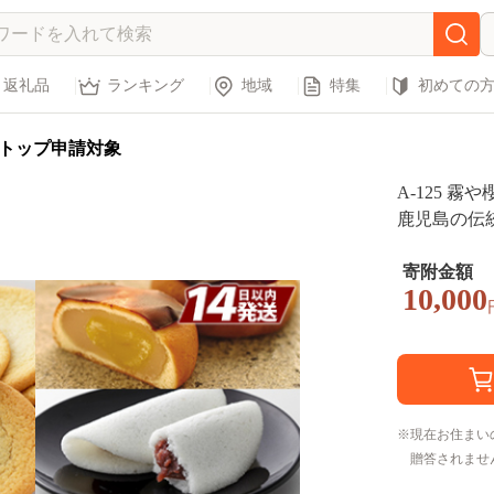
返礼品
ランキング
地域
特集
初めての
トップ申請対象
A-125 
鹿児島の伝
り食感に仕
ナルスイー
寄附金額
10,000
現在お住まい
贈答されませ