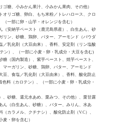
リゴ糖、小みかん果汁、小みかん果肉、その他）
霧島は食の宝
トオリゴ糖、卵白、もち米粉／トレハロース、クロ
注目を集めて
、（一部に卵・山芋・オレンジを含む）
工芸品のほか
ん（安納芋ペースト（鹿児島県産）、白生あん、砂
います。
ガリン、砂糖、鶏卵、バター、アーモンド（パウダ
塩／乳化剤（大豆由来）、香料、安定剤（リン塩酸
カロテン）、（一部に小麦・卵・乳成分・大豆を含む)
砂糖（国内製造）、紫芋ペースト、焼芋ペースト、
、マーガリン、砂糖、鶏卵、バター、アーモンド
大豆、食塩／乳化剤（大豆由来）、香料、酸化防止
a)、着色料（カロテン）、（一部に小麦・卵・乳成分・
）、砂糖、還元水あめ、栗みつ、その他）、栗甘露
あん（白生あん、砂糖）、バター、みりん、水あ
料（カラメル、クチナシ）、酸化防止剤（V.C）、
小麦・卵を含む）