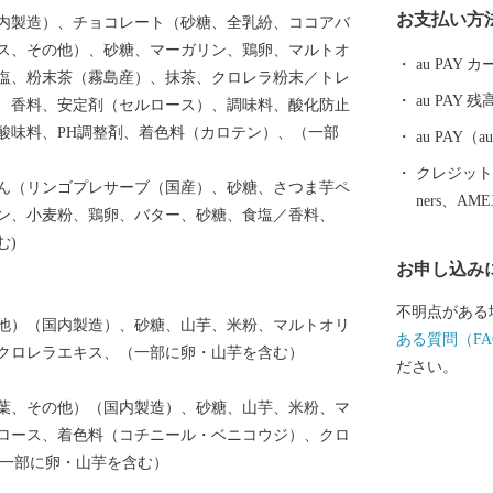
お支払い方
内製造）、チョコレート（砂糖、全乳紛、ココアバ
郷隆盛や坂本
ス、その他）、砂糖、マーガリン、鶏卵、マルトオ
た。霧島市に
au PAY
塩、粉末茶（霧島産）、抹茶、クロレラ粉末／トレ
族湯やロケー
au PAY 残
、香料、安定剤（セルロース）、調味料、酸化防止
治温泉など多
）、酸味料、PH調整剤、着色料（カロテン）、（一部
泉を楽しむこ
au PAY
ニニギノミコ
クレジットカ
ん（リンゴプレサーブ（国産）、砂糖、さつま芋ペ
ったとされる
ners、AM
ン、小麦粉、鶏卵、バター、砂糖、食塩／香料、
ミコトを御祭
む)
のパワースポ
お申し込み
ら多くの人が
市には、飛行
不明点がある
他）（国内製造）、砂糖、山芋、米粉、マルトオリ
阪なら約1時
ある質問（FA
クロレラエキス、（一部に卵・山芋を含む）
近いまち「霧
ださい。
で、みなさん
葉、その他）（国内製造）、砂糖、山芋、米粉、マ
産者の技と思
ロース、着色料（コチニール・ベニコウジ）、クロ
「黒豚」に和
（一部に卵・山芋を含む）
牛」、全国茶
霧島市でしか