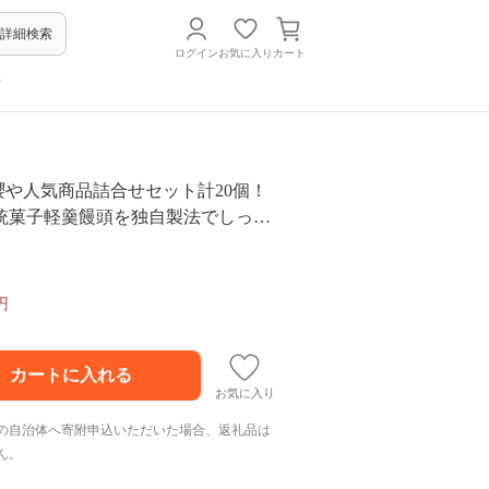
詳細検索
ログイン
お気に入り
カート
方
霧や櫻や人気商品詰合せセット計20個！
統菓子軽羹饅頭を独自製法でしっと
上げた創作生軽羹かるかんにオリジ
ツ5種詰め合わせ【徳重製菓とらや】
円
お気に入り
の自治体へ寄附申込いただいた場合、返礼品は
ん。