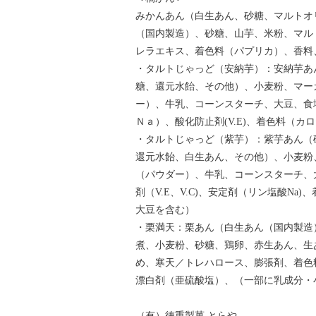
みかんあん（白生あん、砂糖、マルトオ
（国内製造）、砂糖、山芋、米粉、マル
レラエキス、着色料（パプリカ）、香料
・タルトじゃっど（安納芋）：安納芋あ
糖、還元水飴、その他）、小麦粉、マー
ー）、牛乳、コーンスターチ、大豆、食
Ｎａ）、酸化防止剤(V.E)、着色料（
・タルトじゃっど（紫芋）：紫芋あん（
還元水飴、白生あん、その他）、小麦粉
（パウダー）、牛乳、コーンスターチ、
剤（V.E、V.C)、安定剤（リン塩酸N
大豆を含む）
・栗満天：栗あん（白生あん（国内製造
煮、小麦粉、砂糖、鶏卵、赤生あん、生
め、寒天／トレハロース、膨張剤、着色
漂白剤（亜硫酸塩）、（一部に乳成分・
（有）徳重製菓 とらや