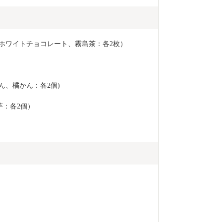
、ホワイトチョコレート、霧島茶：各2枚）
ん、橘かん：各2個)
芋：各2個）