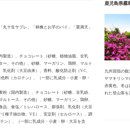
鹿児島県霧
「丸十生サブレ」「林檎とお芋のパイ」「栗満天」
内製造）、チョコレート（砂糖、植物油脂、全乳
ター、その他）、砂糖、マーガリン、鶏卵、マルト
、乳化剤（大豆由来）、香料、酸化防止剤（V.C、
九州屈指の観
、着色料（カロテン）、（一部に乳成分・小麦・卵・
ヤマキリシマ
赤黄色、冬は
麦粉（国内製造）、チョコレート（砂糖、全乳紛、
れた登山客を
マルトース、その他）、砂糖、マーガリン、鶏卵、
擁し、日本ジ
食品、食塩／トレハロース、膨張剤、乳化剤（大豆
本で最初の国
ワリ種子抽出物、V.E）、安定剤（セルロース）、調
どの豊かな自
ロテン）、（一部に乳成分・小麦・卵・大豆を含
黒さつま鶏・
す。 豊富な