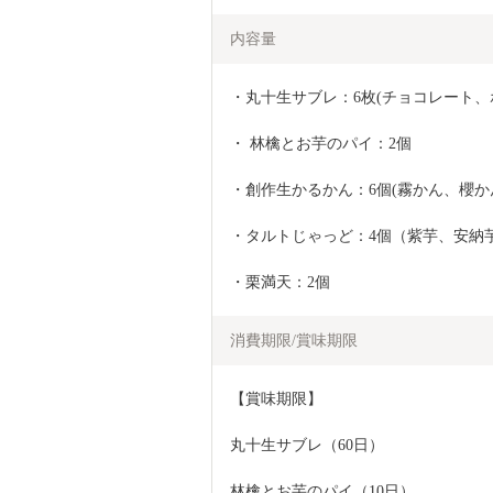
内容量
・丸十生サブレ：6枚(チョコレート
・ 林檎とお芋のパイ：2個
・創作生かるかん：6個(霧かん、櫻か
・タルトじゃっど：4個（紫芋、安納
・栗満天：2個
消費期限/賞味期限
【賞味期限】
丸十生サブレ（60日）
林檎とお芋のパイ（10日）