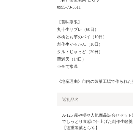
0995-73-5511
【賞味期限】
丸十生サブレ（60日）
林檎とお芋のパイ（10日）
創作生かるかん（10日）
タルトじゃっど（20日）
栗満天（14日）
※全て常温
《地産理由》市内の製菓工場で作られた
返礼品名
A-125 霧や櫻や人気商品詰合せセ
でしっとり食感に仕上げた創作生軽羹
【徳重製菓とらや】