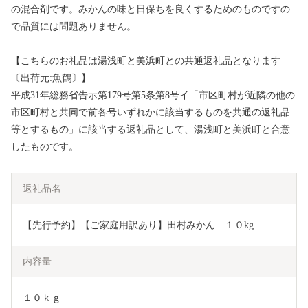
の混合剤です。みかんの味と日保ちを良くするためのものですの
で品質には問題ありません。
【こちらのお礼品は湯浅町と美浜町との共通返礼品となります
〔出荷元:魚鶴〕】
平成31年総務省告示第179号第5条第8号イ「市区町村が近隣の他の
市区町村と共同で前各号いずれかに該当するものを共通の返礼品
等とするもの」に該当する返礼品として、湯浅町と美浜町と合意
したものです。
返礼品名
【先行予約】【ご家庭用訳あり】田村みかん　１０kg
内容量
１０ｋｇ