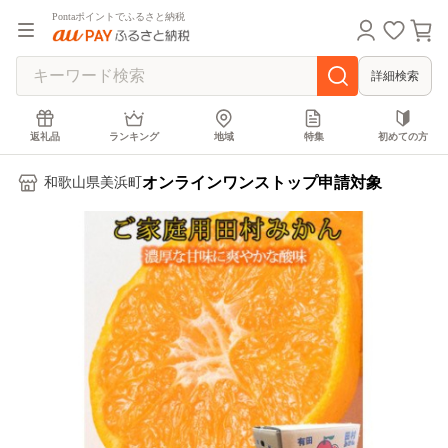
Pontaポイントでふるさと納税
詳細検索
返礼品
ランキング
地域
特集
初めての方
オンラインワンストップ申請対象
和歌山県美浜町