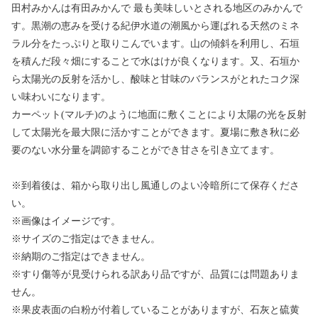
田村みかんは有田みかんで 最も美味しいとされる地区のみかんで
す。黒潮の恵みを受ける紀伊水道の潮風から運ばれる天然のミネ
ラル分をたっぷりと取りこんでいます。山の傾斜を利用し、石垣
を積んだ段々畑にすることで水はけが良くなります。又、石垣か
ら太陽光の反射を活かし、酸味と甘味のバランスがとれたコク深
い味わいになります。
カーペット(マルチ)のように地面に敷くことにより太陽の光を反射
して太陽光を最大限に活かすことができます。夏場に敷き秋に必
要のない水分量を調節することができ甘さを引き立てます。
※到着後は、箱から取り出し風通しのよい冷暗所にて保存くださ
い。
※画像はイメージです。
※サイズのご指定はできません。
※納期のご指定はできません。
※すり傷等が見受けられる訳あり品ですが、品質には問題ありま
せん。
※果皮表面の白粉が付着していることがありますが、石灰と硫黄