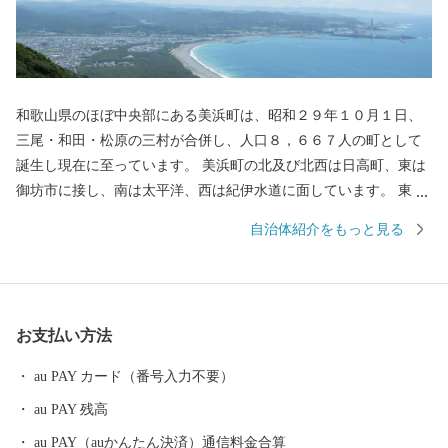
和歌山県のほぼ中央部にある美浜町は、昭和２９年１０月１日、
三尾・和田・松原の三村が合併し、人口８，６６７人の町として
誕生し現在に至っています。 美浜町の北及び北西は日高町、東は
御坊市に接し、南は太平洋、西は紀伊水道に面しています。 東西
約９キロメートル、南北約２．５キロメートル、面積１２．７７
自治体紹介をもっと見る
平方キロメートルの町で、面積では和歌山県下で二番目に狭い町
であります。 当地は年間平均気温１６．６度と高く、最暖月で２
７．５度、最寒月で６．３度と温暖ですが、年間平均降水量は
１，８０９ミリで、以前から台風、水害、高潮などの被害を数多
お支払い方法
く受けています。 太平洋に面する砂州海岸には、全長約４．５キ
ロメートル、幅は広い所で約５００メートルの近畿最大の松林
au PAY カード（番号入力不要）
「煙樹ヶ浜（えんじゅがはま）」があります。
au PAY 残高
au PAY（auかんたん決済）通信料金合算