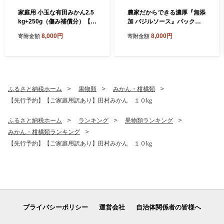
家庭用 小玉な有田みかん2.5
農家だからできる濃厚『無添
kg+250g（傷み補償分）【わ
加 バジルソース』パック入
けあり・訳あり】【光センサ
り4袋
8,000円
8,000円
寄附金額
寄附金額
ー選果】
ふるさと納税ホーム
果物類
みかん・柑橘類
【先行予約】【ご家庭用訳あり】田村みかん １０kg
ふるさと納税ホーム
ランキング
果物類ランキング
みかん・柑橘類ランキング
【先行予約】【ご家庭用訳あり】田村みかん １０kg
プライバシーポリシー
運営会社
自治体関係者の皆様へ