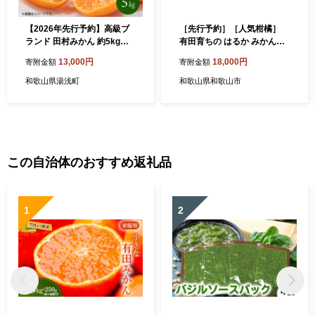
【2026年先行予約】高級ブ
［先行予約］［人気柑橘］
ランド 田村みかん 約5kg
有田育ちの はるか みかん
【家庭用 訳あり】_G7342
（訳あり 家庭用）10kg ［M
13,000円
18,000円
寄附金額
寄附金額
S149］
和歌山県湯浅町
和歌山県和歌山市
この自治体のおすすめ返礼品
1
2