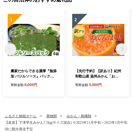
1
2
農家だからできる濃厚『無添
【先行予約】【訳あり】紀州
加 バジルソース』パック入
和歌山産 温州みかん「おて
り4袋
んば娘」約1kg（箱込み）S
8,000円
5,000円
寄附金額
寄附金額
～2L サイズ混合（早生・中
生）
ふるさと納税ホーム
果物類
みかん・柑橘類
【産直】下津早生みかん7.5kg(サイズ混合) ※2021年11月中旬～2022年1月中旬
頃に順次発送予定