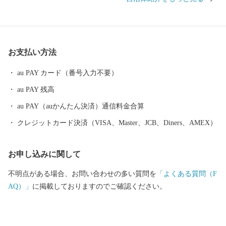
平方キロメートルの町で、面積では和歌山県下で二番目に狭い町
であります。 当地は年間平均気温１６．６度と高く、最暖月で２
７．５度、最寒月で６．３度と温暖ですが、年間平均降水量は
１，８０９ミリで、以前から台風、水害、高潮などの被害を数多
お支払い方法
く受けています。 太平洋に面する砂州海岸には、全長約４．５キ
ロメートル、幅は広い所で約５００メートルの近畿最大の松林
au PAY カード（番号入力不要）
「煙樹ヶ浜（えんじゅがはま）」があります。
au PAY 残高
au PAY（auかんたん決済）通信料金合算
クレジットカード決済（VISA、Master、JCB、Diners、AMEX）
お申し込みに関して
不明点がある場合、お問い合わせの多い質問を
「よくある質問（F
AQ）」
に掲載しておりますのでご確認ください。