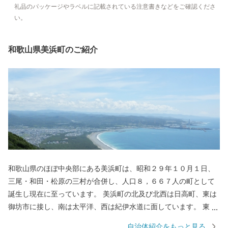
礼品のパッケージやラベルに記載されている注意書きなどをご確認くださ
い。
和歌山県美浜町のご紹介
和歌山県のほぼ中央部にある美浜町は、昭和２９年１０月１日、
三尾・和田・松原の三村が合併し、人口８，６６７人の町として
誕生し現在に至っています。 美浜町の北及び北西は日高町、東は
御坊市に接し、南は太平洋、西は紀伊水道に面しています。 東西
約９キロメートル、南北約２．５キロメートル、面積１２．７７
自治体紹介をもっと見る