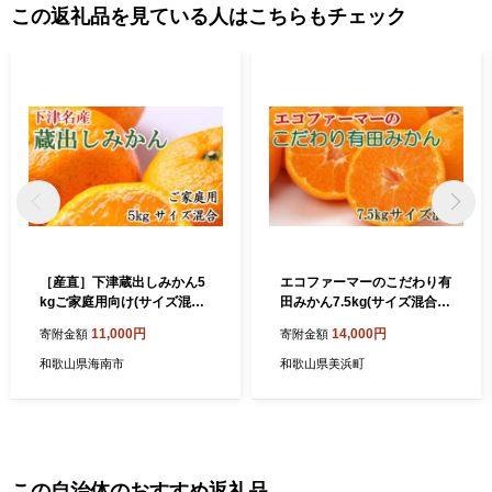
この返礼品を見ている人はこちらもチェック
［産直］下津蔵出しみかん5
エコファーマーのこだわり有
kgご家庭用向け(サイズ混合)
田みかん7.5kg(サイズ混合)
★2027年1月中旬頃より順次
◇ ※2025年11月中旬～2026
11,000円
14,000円
寄附金額
寄附金額
出荷
年1月中旬頃に順次発送予定
和歌山県海南市
和歌山県美浜町
この自治体のおすすめ返礼品