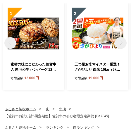
1
2
素材の味にこだわった佐賀牛
五つ星お米マイスター厳選！
入 黒毛和牛 ハンバーグ 12個
さがびより 白米 10kg（5kg
大容量 1.6kg (140g×12個) が
×2袋） 吉野ヶ里町/大塚米穀
12,000円
19,000円
寄附金額
寄附金額
ばいばーぐ はんばーぐ 弁当
店 [FCW046]
小分け 簡単 真空パック 吉野
ヶ里町/石丸食肉産業 [FBX00
5]
ふるさと納税ホーム
肉
牛肉
【佐賀牛お試し計6回定期便】佐賀牛の初心者限定定期便 [FAZ045]
ふるさと納税ホーム
ランキング
肉ランキング