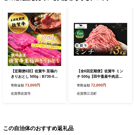
【定期便6回】佐賀牛 至福の
【全6回定期便】佐賀牛 ミン
きりおとし 500g：B730-00
チ 500g【田中畜産牛肉店】
6
[HBH101]
73,000円
72,000円
寄附金額
寄附金額
佐賀県佐賀市
佐賀県江北町
この自治体のおすすめ返礼品