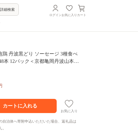
詳細検索
ログイン
お気に入り
カート
方
鶏 丹波黒どり ソーセージ 3種食べ
48本 12パック＜京都亀岡丹波山本＞
 鶏肉 ムネ肉 ムネ 高タンパク 低カ
応援 特別返礼品》
円
お気に入り
の自治体へ寄附申込いただいた場合、返礼品は
ん。