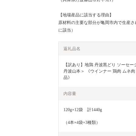
【地場産品に該当する理由】
原材料の主要な部分が亀岡市内で生産された
に該当）
返礼品名
【訳あり】地鶏 丹波黒どり ソーセージ
丹波山本＞ 《ウインナー 鶏肉 ムネ肉
品》
内容量
120g×12袋　計1440g
（4本×4袋×3種類）