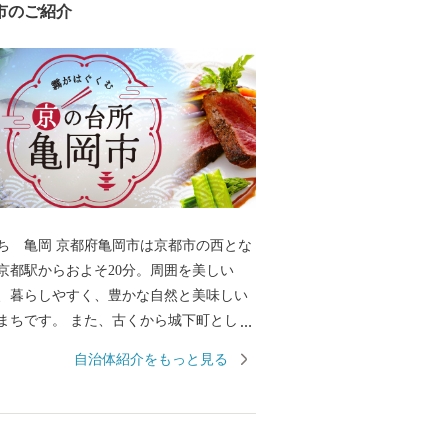
市のご紹介
岡市は京都市の西とな
京都駅からおよそ20分。周囲を美しい
、暮らしやすく、豊かな自然と美味しい
まちです。 また、古くから城下町として
氏や明智光秀など日本の歴史が変わる発
自治体紹介をもっと見る
まちでもあります。 秋から春にかけて
一帯に発生する「丹波霧」が、亀岡を象
して知られています。 特に朝方、かめお
から望む「雲海」は素晴らしく、絶景を