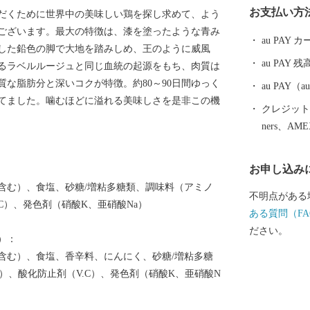
お支払い方
だくために世界中の美味しい鶏を探し求めて、よう
お楽しみいただけます。 新
ございます。最大の特徴は、漆を塗ったような青み
ンガスタジアム 
au PAY
した鉛色の脚で大地を踏みしめ、王のように威風
00人の観客収
au PAY 残
るラベルルージュと同じ血統の起源をもち、肉質は
ホームスタジ
な脂肪分と深いコクが特徴。約80～90日間ゆっく
ラグビーなど
au PAY
てました。噛むほどに溢れる美味しさを是非この機
楽や地域振興
クレジットカ
活用が期待さ
ners、AM
お申し込み
含む）、食塩、砂糖/増粘多糖類、調味料（アミノ
不明点がある
C）、発色剤（硝酸K、亜硝酸Na）
ある質問（FA
ださい。
）：
含む）、食塩、香辛料、にんにく、砂糖/増粘多糖
）、酸化防止剤（V.C）、発色剤（硝酸K、亜硝酸N