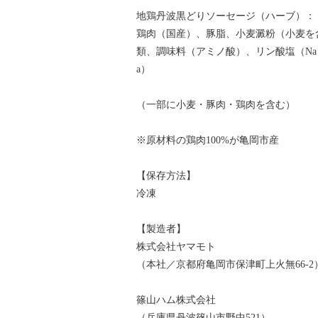
地鶏丹波黒どりソーセージ（ハーブ）：
鶏肉（国産）、豚脂、小麦澱粉（小麦を
類、調味料（アミノ酸）、リン酸塩（Na
a）
（一部に小麦・豚肉・鶏肉を含む）
※原材料の鶏肉100%が亀岡市産
【保存方法】
冷凍
【製造者】
株式会社ヤマモト
（本社／京都府亀岡市保津町上火無66-2
篠山ハム株式会社
（兵庫県丹波篠山市野中521）