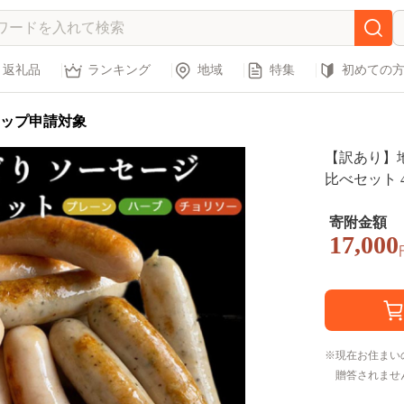
返礼品
ランキング
地域
特集
初めての
ップ申請対象
【訳あり】地
比べセット 
《ウインナー
ロリー 生活
寄附金額
17,000
現在お住まい
贈答されませ