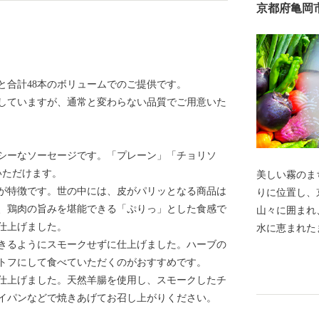
京都府亀岡
と合計48本のボリュームでのご提供です。
していますが、通常と変わらない品質でご用意いた
シーなソーセージです。「プレーン」「チョリソ
いただけます。
美しい霧のまち 亀岡 京都府亀
が特徴です。世の中には、皮がパリッとなる商品は
りに位置し、
、鶏肉の旨みを堪能できる「ぷりっ」とした食感で
山々に囲まれ
仕上げました。
水に恵まれた
きるようにスモークせずに仕上げました。ハーブの
栄え、足利尊
トフにして食べていただくのがおすすめです。
信点となった
仕上げました。天然羊腸を使用し、スモークしたチ
は、亀岡盆地
イパンなどで焼きあげてお召し上がりください。
徴する風景と
か霧のテラス