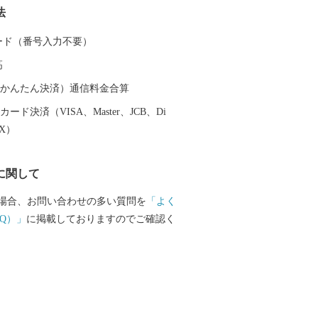
法
たなランドマークとしてサ
by KYOCERAが完成しました。約21,6
 カード（番号入力不要）
容能力を誇り、Jリーグ 京都サンガF.C.の
高
アムとして活用されるほか、サッカーや
の国際試合が開催可能な施設であり、音
（auかんたん決済）通信料金合算
など、府内最大級のイベント会場として
ード決済（VISA、Master、JCB、Di
れています。
EX）
に関して
場合、お問い合わせの多い質問を
「よく
Q）」
に掲載しておりますのでご確認く