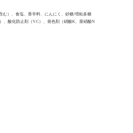
含む）、食塩、香辛料、にんにく、砂糖/増粘多糖
）、酸化防止剤（V.C）、発色剤（硝酸K、亜硝酸N
）