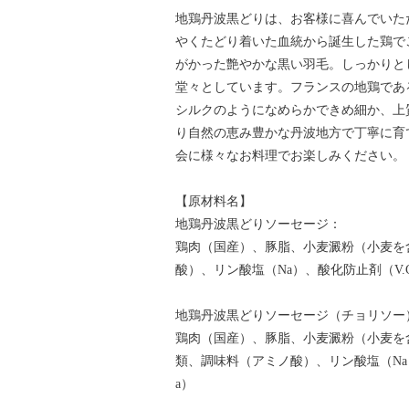
地鶏丹波黒どりは、お客様に喜んでいた
やくたどり着いた血統から誕生した鶏で
がかった艶やかな黒い羽毛。しっかりと
堂々としています。フランスの地鶏であ
シルクのようになめらかできめ細か、上質
り自然の恵み豊かな丹波地方で丁寧に育
会に様々なお料理でお楽しみください。
【原材料名】
地鶏丹波黒どりソーセージ：
鶏肉（国産）、豚脂、小麦澱粉（小麦を
酸）、リン酸塩（Na）、酸化防止剤（V.
地鶏丹波黒どりソーセージ（チョリソー
鶏肉（国産）、豚脂、小麦澱粉（小麦を
類、調味料（アミノ酸）、リン酸塩（Na
a）