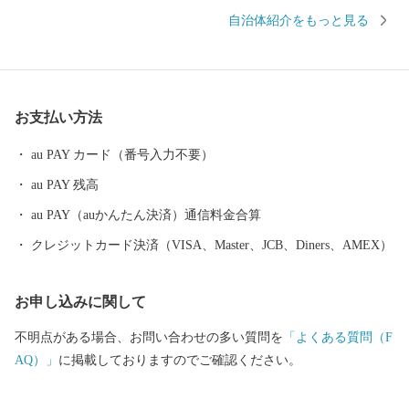
います。 大崎市は東西に約80kmの長さを持ち、奥羽山脈から江合
自治体紹介をもっと見る
川と鳴瀬川の豊かな流れによって形成された、広大で肥沃な平野
「大崎耕土」を有する四季折々の食材と天然資源そして地域文化
の宝庫です。 「大崎耕土」は巧みな水管理システムが評価され、
平成29年12月に「世界農業遺産」に認定されました。 お米をはじ
お支払い方法
めとする豊かな土地が生み出す様々な食材をお楽しみください。
au PAY カード（番号入力不要）
au PAY 残高
au PAY（auかんたん決済）通信料金合算
クレジットカード決済（VISA、Master、JCB、Diners、AMEX）
お申し込みに関して
不明点がある場合、お問い合わせの多い質問を
「よくある質問（F
AQ）」
に掲載しておりますのでご確認ください。