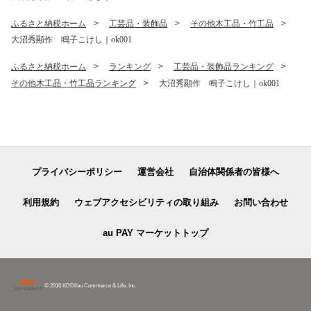
ふるさと納税ホーム
工芸品・装飾品
その他木工品・竹工品
大沼秀顯作 鳴子こけし｜ok001
ふるさと納税ホーム
ランキング
工芸品・装飾品ランキング
その他木工品・竹工品ランキング
大沼秀顯作 鳴子こけし｜ok001
プライバシーポリシー
運営会社
自治体関係者の皆様へ
利用規約
ウェブアクセシビリティの取り組み
お問い合わせ
au PAY マーケットトップ
© 2016 KDDI/au Commerce & Life, Inc.