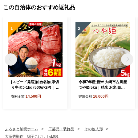
この自治体のおすすめ返礼品
1
2
[スピード発送]仙台名物 厚切
令和7年産 新米 大崎市古川産
り牛タン1kg (500g×2P) ｜宮
つや姫 5kg｜精米 お米 白米
城県大崎市 古川ミート製
こめ コメ ご飯 ごはん 大崎市
14,500円
16,000円
寄附金額
寄附金額
造・冷凍便 ふるさと納税牛
産 宮城県産 ブランド米 送料
タン 牛タンふるさと納税 仙
無料｜mb010-5kg-r7
台名物牛タン 牛タン厚切り
牛タン仙台 仙台牛タン 古川
ミート 冷凍 BBQ バーベキュ
ー 肉 牛 牛肉 焼肉 送料無料| f
ふるさと納税ホーム
工芸品・装飾品
その他人形
m-tan-1kg-14500
大沼秀顯作 鳴子こけし｜ok001