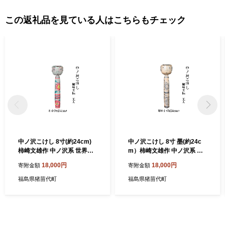
この返礼品を見ている人はこちらもチェック
中ノ沢こけし 8寸(約24cm)
中ノ沢こけし 8寸 墨(約24c
柿崎文雄作 中ノ沢系 世界に1
m）柿崎文雄作 中ノ沢系 世
つ こけし [№5771-1396]
界に1つ こけし [№5771-139
18,000円
18,000円
寄附金額
寄附金額
3]
福島県猪苗代町
福島県猪苗代町