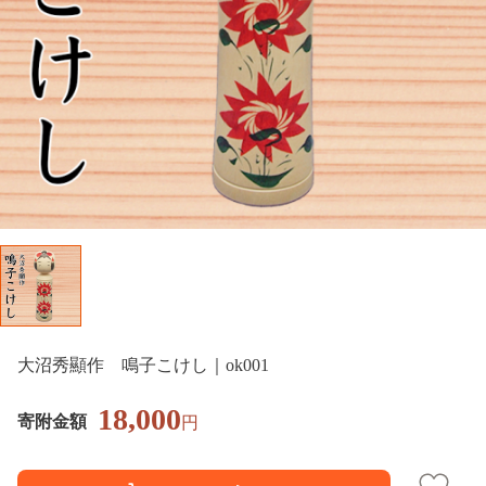
大沼秀顯作 鳴子こけし｜ok001
18,000
寄附金額
円