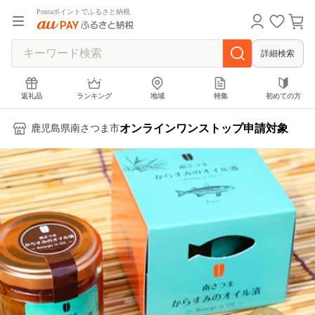
Pontaポイントでふるさと納税
詳細検索
返礼品
ランキング
地域
特集
初めての方
オンラインワンストップ申請対象
鹿児島県南さつま市