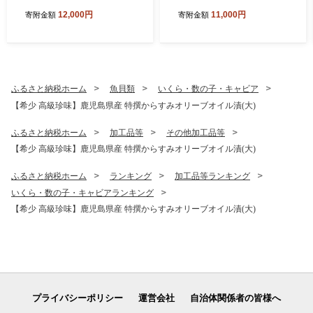
バラ肉 しゃぶしゃぶ 豚キム
P） ★最短発送★ 黒毛和牛
12,000円
11,000円
寄附金額
寄附金額
チ鍋 肉巻き 炒め物 薄切り 薄
和牛 牛肉 肉 赤身 モモ スラ
手 スライス お肉 国産 小分け
イス 薄切り すき焼き すきや
パック 冷凍 カミチク 南さつ
き しゃぶしゃぶ 鍋 あっさり
ま市
ヘルシー 冷凍 ギフト 贈答 贈
り物 プレゼント スターゼン
鹿児島県 南さつま市
ふるさと納税ホーム
魚貝類
いくら・数の子・キャビア
【希少 高級珍味】鹿児島県産 特撰からすみオリーブオイル漬(大)
ふるさと納税ホーム
加工品等
その他加工品等
【希少 高級珍味】鹿児島県産 特撰からすみオリーブオイル漬(大)
ふるさと納税ホーム
ランキング
加工品等ランキング
いくら・数の子・キャビアランキング
【希少 高級珍味】鹿児島県産 特撰からすみオリーブオイル漬(大)
プライバシーポリシー
運営会社
自治体関係者の皆様へ