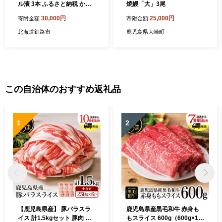
ル漬 3本 ふるさと納税 かき
焼鰻「大」3尾
牡蠣 F4F-0812
30,000円
25,000円
寄附金額
寄附金額
北海道釧路市
鹿児島県大崎町
この自治体のおすすめ返礼品
1
2
【鹿児島県産】 豚バラスラ
鹿児島県産黒毛和牛 赤身も
イス 計1.5kgセット 豚肉 豚
もスライス 600g（600g×1