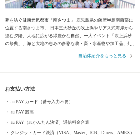
夢を紡ぐ健康元気都市「南さつま」 鹿児島県の薩摩半島南西部に
位置する南さつま市。 日本三大砂丘の吹上浜やリアス式海岸から
望む夕陽、大地に広がる緑豊かな自然、一大イベント「吹上浜砂
の祭典」、海と大地の恵みの多彩な農・畜・水産物や加工品、焼
酎等の地場産業など、多くの資源に恵まれています。 ふるさと納
自治体紹介をもっと見る
税を通して、南さつま市の魅力あふれる特産品をお返しさせてい
ただき、もっともっと南さつま市を知ってほしい！という熱い思
いで取り組んでおります。今後とも、南さつま市への応援をよろ
しくお願いいたします。
お支払い方法
au PAY カード（番号入力不要）
au PAY 残高
au PAY（auかんたん決済）通信料金合算
クレジットカード決済（VISA、Master、JCB、Diners、AMEX）