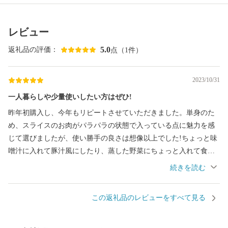
レビュー
5.0
返礼品の評価：
点（1件）
2023/10/31
一人暮らしや少量使いしたい方はぜひ!
昨年初購入し、今年もリピートさせていただきました。単身のた
め、スライスのお肉がパラパラの状態で入っている点に魅力を感
じて選びましたが、使い勝手の良さは想像以上でした!ちょっと味
噌汁に入れて豚汁風にしたり、蒸した野菜にちょっと入れて食べ
応えをプラスしたり、うどんの温つゆに入れたり。また、3回に分
けて送ってくれるのも冷凍室が一般家庭ほど広くない単身には嬉
しいところです。このお肉に食卓を助けられてるといっても過言
この返礼品のレビューをすべて見る
ではないので、来年もぜひ購入させていただこうと思います!