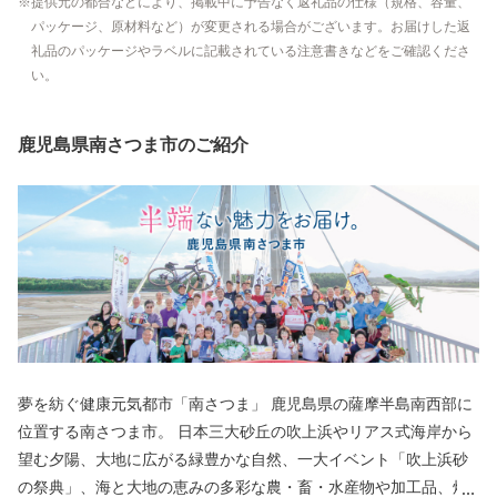
提供元の都合などにより、掲載中に予告なく返礼品の仕様（規格、容量、
パッケージ、原材料など）が変更される場合がございます。お届けした返
礼品のパッケージやラベルに記載されている注意書きなどをご確認くださ
い。
鹿児島県南さつま市のご紹介
夢を紡ぐ健康元気都市「南さつま」 鹿児島県の薩摩半島南西部に
位置する南さつま市。 日本三大砂丘の吹上浜やリアス式海岸から
望む夕陽、大地に広がる緑豊かな自然、一大イベント「吹上浜砂
の祭典」、海と大地の恵みの多彩な農・畜・水産物や加工品、焼