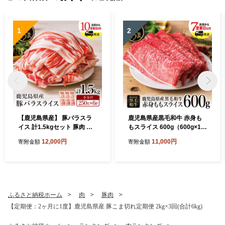
1
2
【鹿児島県産】 豚バラスラ
鹿児島県産黒毛和牛 赤身も
イス 計1.5kgセット 豚肉 豚
もスライス 600g（600g×1
バラ肉 しゃぶしゃぶ 豚キム
P） ★最短発送★ 黒毛和牛
12,000円
11,000円
寄附金額
寄附金額
チ鍋 肉巻き 炒め物 薄切り 薄
和牛 牛肉 肉 赤身 モモ スラ
手 スライス お肉 国産 小分け
イス 薄切り すき焼き すきや
パック 冷凍 カミチク 南さつ
き しゃぶしゃぶ 鍋 あっさり
ま市
ヘルシー 冷凍 ギフト 贈答 贈
り物 プレゼント スターゼン
鹿児島県 南さつま市
ふるさと納税ホーム
肉
豚肉
【定期便：2ヶ月に1度】鹿児島県産 豚こま切れ定期便 2kg×3回(合計6kg)