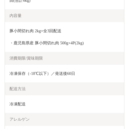
回(合計6kg)
内容量
豚小間切れ肉 2kg×全3回配送
・鹿児島県産 豚小間切れ肉 500g×4P(2kg)
消費期限/賞味期限
冷凍保存（-18℃以下）／発送後60日
配送方法
冷凍配送
アレルゲン