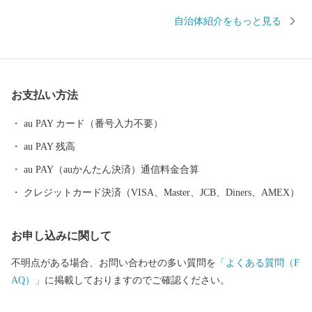
酎等の地場産業など、多くの資源に恵まれています。 ふるさと納
自治体紹介をもっと見る
税を通して、南さつま市の魅力あふれる特産品をお返しさせてい
ただき、もっともっと南さつま市を知ってほしい！という熱い思
いで取り組んでおります。今後とも、南さつま市への応援をよろ
しくお願いいたします。
お支払い方法
au PAY カード（番号入力不要）
au PAY 残高
au PAY（auかんたん決済）通信料金合算
クレジットカード決済（VISA、Master、JCB、Diners、AMEX）
お申し込みに関して
不明点がある場合、お問い合わせの多い質問を
「よくある質問（F
AQ）」
に掲載しておりますのでご確認ください。