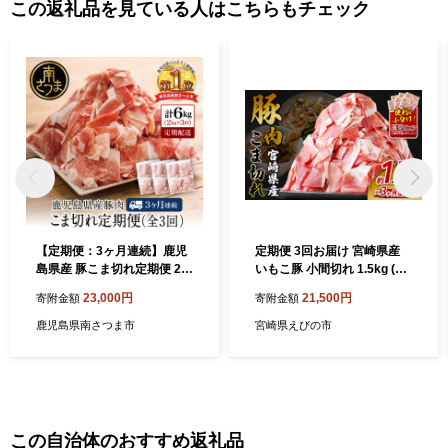
この返礼品を見ている人はこちらもチェック
【定期便：3ヶ月連続】鹿児
定期便 3回お届け 宮崎県産
島県産 豚こま切れ定期便 2k
いもこ豚 小間切れ 1.5kg (25
g×3回(合計6kg)
0g×6パック) 真空パック 小
23,000円
21,500円
寄附金額
寄附金額
分け 豚肉 えびの市
鹿児島県南さつま市
宮崎県えびの市
この自治体のおすすめ返礼品