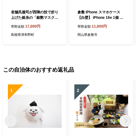
老舗呉服司が西陣の技で折り
倉敷 iPhone スマホケース
上げた銀糸の「銀艶マスク」
【白壁】 iPhone 16e 1個 ／
＜色:すみ色＞【1339933】
ケース iPhoneケース 携帯ケ
17,000円
11,000円
寄附金額
寄附金額
ース ガラスケース スマホ ス
マートフォン アイフォン ス
島根県津和野町
岡山県倉敷市
トラップホール ガラス 強化
ガラス
この自治体のおすすめ返礼品
1
2