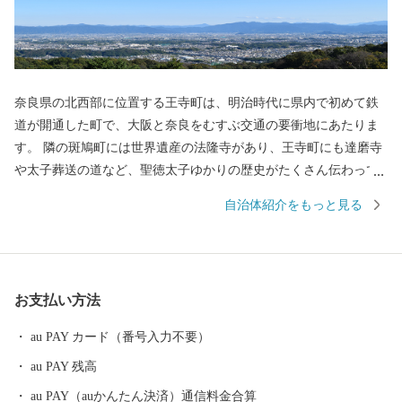
奈良県の北西部に位置する王寺町は、明治時代に県内で初めて鉄
道が開通した町で、大阪と奈良をむすぶ交通の要衝地にあたりま
す。 隣の斑鳩町には世界遺産の法隆寺があり、王寺町にも達磨寺
や太子葬送の道など、聖徳太子ゆかりの歴史がたくさん伝わって
います。 大阪、天王寺、奈良、法隆寺からも近く、便利な場所で
自治体紹介をもっと見る
すので、お気軽に観光をお楽しみください。
お支払い方法
au PAY カード（番号入力不要）
au PAY 残高
au PAY（auかんたん決済）通信料金合算