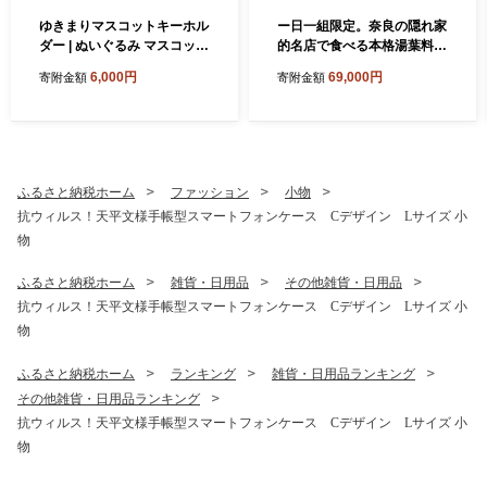
ゆきまりマスコットキーホル
ー日一組限定。奈良の隠れ家
ダー | ぬいぐるみ マスコット
的名店で食べる本格湯葉料理
キャラクター キーホルダー
雅コース お食事券(4名様
6,000円
69,000円
寄附金額
寄附金額
雑貨 王寺町 奈良県
分) チケット
ふるさと納税ホーム
ファッション
小物
抗ウィルス！天平文様手帳型スマートフォンケース Cデザイン Lサイズ 小
物
ふるさと納税ホーム
雑貨・日用品
その他雑貨・日用品
抗ウィルス！天平文様手帳型スマートフォンケース Cデザイン Lサイズ 小
物
ふるさと納税ホーム
ランキング
雑貨・日用品ランキング
その他雑貨・日用品ランキング
抗ウィルス！天平文様手帳型スマートフォンケース Cデザイン Lサイズ 小
物