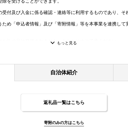
控除を受けることができます。
受付及び入金に係る確認・連絡等に利用するものであり、そ
ため「申込者情報」及び「寄附情報」等を本事業を連携して
お礼の品は発送されません。あらかじめご了承ください。
ざいません。何度寄附をいただいても、その都度寄附金額に
氏名・住所で発行します。
できかねますのでご注意ください。
自治体紹介
、または他の一時所得の金額との合計が50万円を超えている場
返礼品一覧はこちら
寄附のみの方はこちら