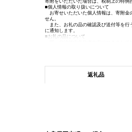
寄附をいただいた場合は、税制上の特例
■個人情報の取り扱いについて
お寄せいただいた個人情報は、寄附金の
せん。
また、お礼の品の確認及び送付等を行う
に通知します。
■お礼の品について
同一自治体内在住者の方につきましては
お申込みいただける寄附回数に制限はご
■寄附金受領証明書について
寄附金受領証明書は「申込者情報」の
尚、寄附金受領証明書の再発行は対応
■一時所得について
返礼品
お礼の品の合計が50万円を超えた場合
得として課税されます。