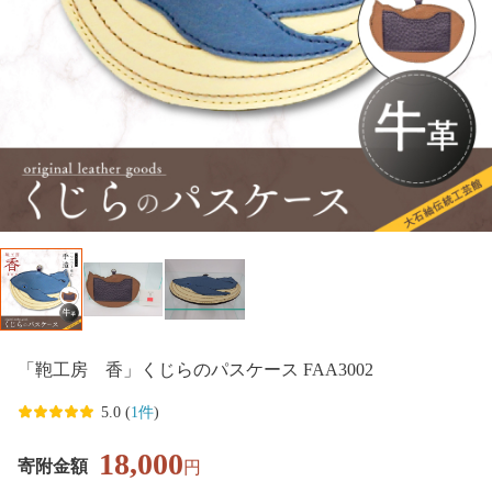
「鞄工房 香」くじらのパスケース FAA3002
5.0 (
1件
)
18,000
寄附金額
円