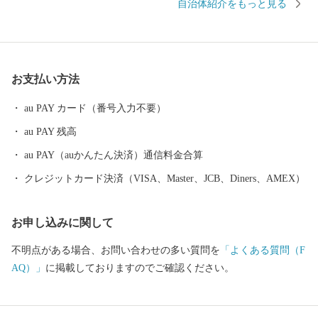
自治体紹介をもっと見る
す。 南は富士山の傾斜地、北は御坂山系に挟まれた高原のため夏
季は過ごしやすく、四季折々、美しく豊かな自然を求めて国内外
から多くの人々が訪れる国際観光地です。 後世に向け「富士山」
が世界文化遺産であり続けるよう、様々な政策に取り組んでいま
お支払い方法
す。 都心から車で約９０分の場所に位置する富士河口湖町では、
河口湖美術館や河口湖ステラシアターなどの文化・観光施設のほ
au PAY カード（番号入力不要）
か、富士山と湖が眺望できる温泉郷、旅館、ホテルなどの宿泊施
au PAY 残高
設も充実しています。 ハーブフェスティバルや紅葉まつりなど季
節を感じることのできるイベントのほかにも、富士山河口湖音楽
au PAY（auかんたん決済）通信料金合算
祭や、４つの湖で行われる花火大会、マラソンなど多彩なイベン
クレジットカード決済（VISA、Master、JCB、Diners、AMEX）
トが開催され、１年を通じて楽しむことができます。
お申し込みに関して
不明点がある場合、お問い合わせの多い質問を
「よくある質問（F
AQ）」
に掲載しておりますのでご確認ください。