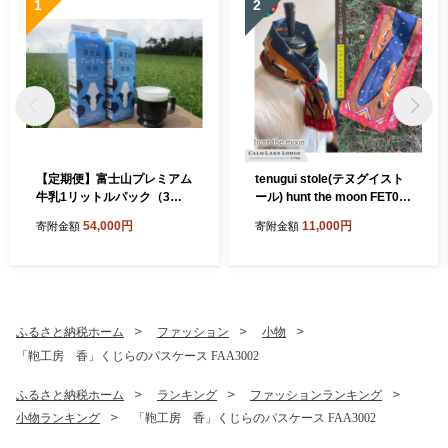
1
2
【定期便】富士山プレミアム
tenugui stole(テヌグイスト
牛乳1リットルパック（3本
ール) hunt the moon FET00
セット×12回） FAT005
3-a
54,000円
11,000円
寄附金額
寄附金額
ふるさと納税ホーム
ファッション
小物
「鞄工房 香」くじらのパスケース FAA3002
ふるさと納税ホーム
ランキング
ファッションランキング
小物ランキング
「鞄工房 香」くじらのパスケース FAA3002