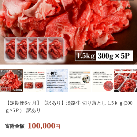
【定期便6ヶ月】【訳あり】淡路牛 切り落とし 1.5ｋｇ(300
ｇ×5Ｐ) 訳あり
100,000
寄附金額
円