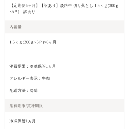
【定期便6ヶ月】【訳あり】淡路牛 切り落とし 1.5ｋｇ(300ｇ
×5Ｐ)　訳あり
内容量
1.5ｋｇ(300ｇ×5Ｐ)×6ヶ月　
消費期限：冷凍保管1ヵ月　
アレルギー表示：牛肉　
配送方法：冷凍
消費期限/賞味期限
冷凍保管1ヵ月