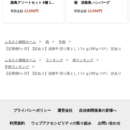
路島アソートセット 6種 120
個 淡路島 ハンバーグ
袋 飲み比べ コーヒー
12,000円
12,000円
寄附金額
寄附金額
ふるさと納税ホーム
肉
牛肉
【定期便6ヶ月】【訳あり】淡路牛 切り落とし 1.5ｋｇ(300ｇ×5Ｐ) 訳あり
ふるさと納税ホーム
ランキング
肉ランキング
牛肉ランキング
【定期便6ヶ月】【訳あり】淡路牛 切り落とし 1.5ｋｇ(300ｇ×5Ｐ) 訳あり
プライバシーポリシー
運営会社
自治体関係者の皆様へ
利用規約
ウェブアクセシビリティの取り組み
お問い合わせ