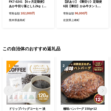
FK7-0241 【6ヶ月定期便】
【訳あり】《薄切り》定期便
あか牛切り落とし1.2kg（30
6回【薄切】かみ牛タン 1.5k
0ｇ×4パック）
g
102,000円
96,000円
寄附金額
寄附金額
熊本県嘉島町
佐賀県上峰町
この自治体のおすすめ返礼品
1
2
ドリップバッグコーヒー 淡
極味ハンバーグ 150g×12