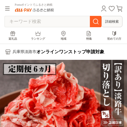
Pontaポイントでふるさと納税
詳細検索
返礼品
ランキング
地域
特集
初めての方
オンラインワンストップ申請対象
兵庫県淡路市