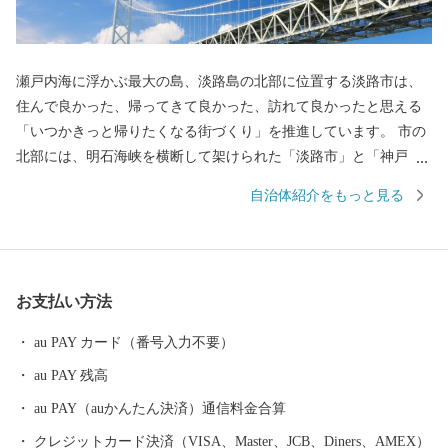
瀬戸内海に浮かぶ最大の島、淡路島の北部に位置する淡路市は、
住んで良かった、帰ってきて良かった、訪れて良かったと思える
「いつかきっと帰りたくなる街づくり」を推進しています。 市の
北部には、明石海峡を横断して架けられた「淡路市」と「神戸
市」を結ぶ世界最大の吊橋「明石海峡大橋」が人々を魅了し続け
自治体紹介をもっと見る
ています。 淡路島はかつて朝廷に食材を献上していた「御食国」
と言われています。 辛味が少なく、甘いことで有名な淡路島のた
まねぎをはじめ、明石海峡が生み出す潮の流れと餌の豊富さによ
って鯛やいかなご、鱧やタコなど季節に応じて新鮮で美味しい魚
お支払い方法
が揚がります。 なんと言っても、淡路島のブランド牛『淡路ビー
フ。』ここ淡路島で生まれる子牛はとても評価が高く、日本を代
au PAY カード（番号入力不要）
表する神戸ビーフや特産松阪牛の約6割は『淡路ビーフ』と同じ、
au PAY 残高
自然豊かな淡路島で育った子牛です。 穏やかな太陽と、潮風が運
ぶミネラルをたっぷり含んだ大地で育った淡路島の牛は、旨味が
au PAY（auかんたん決済）通信料金合算
濃く、誰もがその味の違いを実感いただける品質を誇ります。
クレジットカード決済（VISA、Master、JCB、Diners、AMEX）