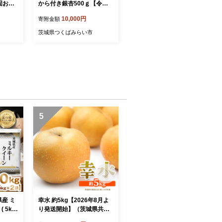
固おや
から付き銀杏500ｇ【令和3
T]
年9月から順次発送】 [BIB6
10,000円
寄附金額
-NT]
茨城県つくばみらい市
5
6
県産 ミ
幸水 約5kg【2026年8月よ
【訳あり】いちご 1kg 【1
 5kg
り発送開始】（茨城県共通
月から発送開始】（茨城県
イスター
返礼品 [梨]：大子町産） 高
共通返礼品 [いちご]：城里