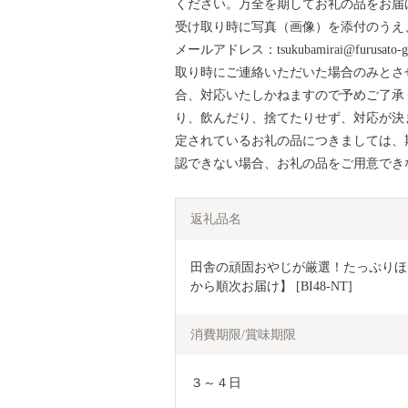
ください。万全を期してお礼の品をお届
受け取り時に写真（画像）を添付のうえ、
メールアドレス：tsukubamirai@furu
取り時にご連絡いただいた場合のみとさせ
合、対応いたしかねますので予めご了承
り、飲んだり、捨てたりせず、対応が決ま
定されているお礼の品につきましては、
認できない場合、お礼の品をご用意でき
返礼品名
田舎の頑固おやじが厳選！たっぷりほう
から順次お届け】 [BI48-NT]
消費期限/賞味期限
３～４日