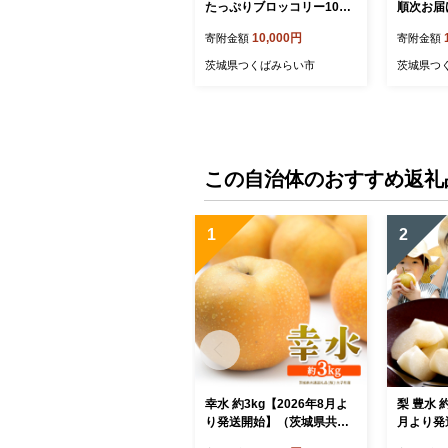
たっぷりブロッコリー10～
順次お届
12個【令和3年11月から順
やじが厳選！
10,000円
寄附金額
寄附金額
次お届け】 [BI42-NT]
茨城県つくばみらい市
茨城県つ
この自治体のおすすめ返礼
1
2
幸水 約3kg【2026年8月よ
梨 豊水 約
り発送開始】（茨城県共通
月より発
返礼品 [梨]：大子町産） 高
共通返礼品