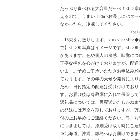
たっぷり食べれる大容量だっぺ！<br>
えるので、うまい！<br>お浸しにバター
なかったら、
<br><br><br>◆内容量
～15束をお送りします。<br><br><br
で】<br>※写真はイメージです。<br
があります。色や個人の食感、味覚につい
丁寧な梱包を心がけておりますが、配送
います。予めご了承いただきお申込み願い
ております。その年の天候や発育により
ため、日付指定の配達は受け付けておりま
す。お届け後は冷蔵庫に入れて保管して下
返礼品については、再配送いたしかねます
の発送には万全を期しておりますが、万
付の上お早めにご連絡ください。尚、お
につきましては、原則受け取り時にご連絡
※北海道、沖縄、離島へはお届けできません