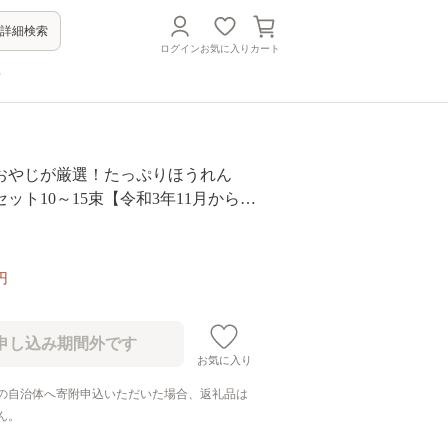
詳細検索
ログイン
お気に入り
カート
方
おやじが厳選！たっぷりほうれん
ット10～15束【令和3年11月から順
I48-NT]
円
お気に入り
の自治体へ寄附申込いただいた場合、返礼品は
ん。