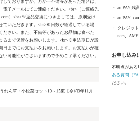
けしておりますが、万が一不備等があった場合は、
「つくばエク
au PAY 残
電子メールにてご連絡ください。<br>（ご連絡先
秋葉原まで最
sato-g.com）<br>※返品交換につきましては、原則受け
した。 みら
au PAY
ていただきます。<br>※日数が経過している場
が進みマンシ
クレジットカ
ください。また、不備等があったお品物は食べた
進んでいます。 また、市内には首都圏内で唯
ners、AM
るまで保管をお願いします。<br>※申込期日が設
劇のロケが出
期日までにお支払いをお願いします。お支払いが確
戸」をはじめ
お申し込み
ない可能性がございますので予めご了承ください。
や茨城百景に
間宮海峡を発
不明点がある
宮林蔵」の生
ある質問（FA
ます。 ぜひ魅力あふれる当市まで実際に足をお運びく
ださい。
ださい。
れん草・小松菜セット10～15束【令和3年11月