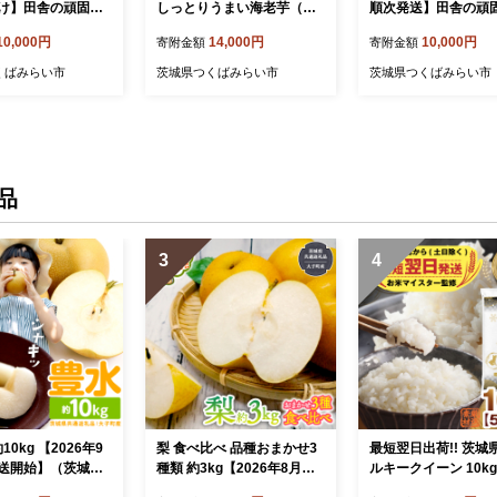
け】田舎の頑固お
しっとりうまい海老芋（里
順次発送】田舎の頑
 [BI160-NT]
芋）2kg【令和3年11月から
じが厳選！ [BI162-N
10,000円
14,000円
10,000円
寄附金額
寄附金額
順次お届け】 [BIA4-NT]
くばみらい市
茨城県つくばみらい市
茨城県つくばみらい市
品
3
4
10kg 【2026年9
梨 食べ比べ 品種おまかせ3
最短翌日出荷!! 茨城
送開始】（茨城県
種類 約3kg【2026年8月よ
ルキークイーン 10kg (
 [梨]：大子町
り発送開始】（茨城県共通
×2) 五つ星 お米マ