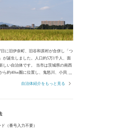
月27日に旧伊奈町、旧谷和原村が合併し「つ
」が誕生しました。人口約5万1千人、面
㎢の新しい自治体です。 当市は茨城県の南西
から約40㎞圏に位置し、鬼怒川、小貝川
流れています。小貝川沿いには、広大な水
自治体紹介をもっと見る
り、丘陵部は、畑地、4つのゴルフ場、住
れ首都圏近郊都市に位置付けされていま
常磐自動車道が走り、国道294号線と交差
法
があり交通の利便がはかられています。 鉄
東鉄道常総線や首都圏新都市高速鉄道
 カード（番号入力不要）