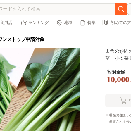
返礼品
ランキング
地域
特集
初めての
ワンストップ申請対象
田舎の頑固
草・小松菜セ
次お届け】 [B
寄附金額
10,000
現在お住まい
贈答されませ