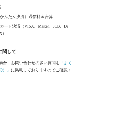
スプレス」が走り、みらい平駅から東京
高
速で40分、つくばまでは12分で結ばれま
い平駅周辺では県主体の優良な住宅地開発
（auかんたん決済）通信料金合算
ョンなどが整備され、新しいまちづくり
ード決済（VISA、Master、JCB、Di
一、時代
EX）
来る施設である「ワープステーション江
、関東三大不動尊である「板橋不動尊」
に関して
名を連ねる「福岡堰の桜並木」、さらに
見した偉大な探検家・測量家である「間
場合、お問い合わせの多い質問を
「よく
家や記念館など、多くの観光名所があり
Q）」
に掲載しておりますのでご確認く