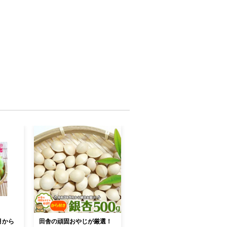
月から
田舎の頑固おやじが厳選！