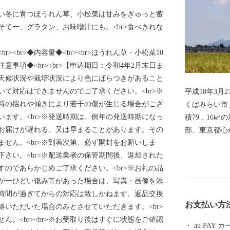
寒い冬に育つほうれん草、小松菜は甘みをぎゅっと蓄
そてー、グラタン、お味噌汁にも。<br>食べきれな
冷凍してください。
◆<br><br>ほうれん草・小松菜10
>◆注意事項◆<br><br>【申込期日：令和4年2月末日ま
>※天候状況や栽培状況により色にばらつきがあること
て対応はできませんのでご了承ください。<br>※
平成18年3
時の揺れや傾きにより若干の傷が生じる場合がござ
くばみらい市
ます。<br>※発送時期は、例年の発送時期になっ
積79．16
お届けが遅れる、又は早まることがあります。その
部、東京都心
せん。<br>※到着次第、必ず開封をお願いしま
の2大河川が
さい。<br>※配送業者の保管期間後、返却された
田地帯が広が
のであらかじめご了承ください。<br>※お礼の品
宅地が形成さ
が一ひどい傷み等があった場合は、写真・画像を添
す。 道路網は、北部に国道354号線、西側に国道294号
時間が過ぎてからの対応は致しかねます。返品交換
線、中央部を
お支払い方
いただいた場合のみとさせていただきます。<br>
し谷和原IC
。<br><br>※お受取り後はすぐに状態をご確認
道網では、関
au PAY