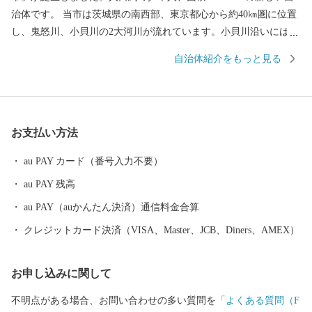
治体です。 当市は茨城県の南西部、東京都心から約40㎞圏に位置
し、鬼怒川、小貝川の2大河川が流れています。小貝川沿いには、
広大な水田地帯が広がり、丘陵部は、畑地、4つのゴルフ場、住宅
自治体紹介をもっと見る
地が形成され首都圏近郊都市に位置付けされています。 道路網
は、北部に国道354号線、西側に国道294号線、中央部を常磐自動
車道が走り、国道294号線と交差し谷和原ICがあり交通の利便がは
かられています。 鉄道網では、関東鉄道常総線や首都圏新都市高
お支払い方法
速鉄道「つくばエクスプレス」が走り、みらい平駅から東京秋葉
原まで最速で40分、つくばまでは12分で結ばれました。 みらい平
au PAY カード（番号入力不要）
駅周辺では県主体の優良な住宅地開発が進みマンションなどが整
au PAY 残高
備され、新しいまちづくり進んでいます。 また、市内には首都圏
内で唯一、時代劇のロケが出来る施設である「ワープステーショ
au PAY（auかんたん決済）通信料金合算
ン江戸」をはじめ、関東三大不動尊である「板橋不動尊」や茨城
クレジットカード決済（VISA、Master、JCB、Diners、AMEX）
百景に名を連ねる「福岡堰の桜並木」、さらに間宮海峡を発見し
た偉大な探検家・測量家である「間宮林蔵」の生家や記念館な
お申し込みに関して
ど、多くの観光名所があります。 ぜひ魅力あふれる当市まで実際
に足をお運びください。
不明点がある場合、お問い合わせの多い質問を
「よくある質問（F