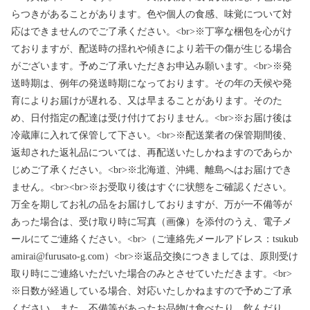
らつきがあることがあります。色や個人の食感、味覚について対
応はできませんのでご了承ください。<br>※丁寧な梱包を心がけ
ておりますが、配送時の揺れや傾きにより若干の傷が生じる場合
がございます。予めご了承いただきお申込み願います。<br>※発
送時期は、例年の発送時期になっております。その年の天候や発
育によりお届けが遅れる、又は早まることがあります。そのた
め、日付指定の配達は受け付けておりません。<br>※お届け後は
冷蔵庫に入れて保管して下さい。<br>※配送業者の保管期間後、
返却された返礼品については、再配送いたしかねますのであらか
じめご了承ください。<br>※北海道、沖縄、離島へはお届けでき
ません。<br><br>※お受取り後はすぐに状態をご確認ください。
万全を期してお礼の品をお届けしておりますが、万が一不備等が
あった場合は、受け取り時に写真（画像）を添付のうえ、電子メ
ールにてご連絡ください。<br>（ご連絡先メールアドレス：tsukub
amirai@furusato-g.com）<br>※返品交換につきましては、原則受け
取り時にご連絡いただいた場合のみとさせていただきます。<br>
※日数が経過している場合、対応いたしかねますので予めご了承
ください。また、不備等があったお品物は食べたり、飲んだり、