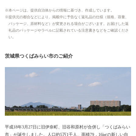
本ページは、提供自治体からの情報に基づき、作成しています。
提供元の都合などにより、掲載中に予告なく返礼品の仕様（規格、容量、
パッケージ、原材料など）が変更される場合がございます。お届けした返
礼品のパッケージやラベルに記載されている注意書きなどをご確認くださ
い。
茨城県つくばみらい市のご紹介
平成18年3月27日に旧伊奈町、旧谷和原村が合併し「つくばみらい
市」が誕生しました。人口約5万1千人、面積79．16㎢の新しい自