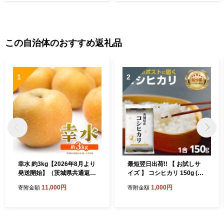
この自治体のおすすめ返礼品
1
2
幸水 約3kg【2026年8月より
最短翌日出荷!! 【 お試しサ
発送開始】（茨城県共通返礼
イズ 】 コシヒカリ 150g (15
品 [梨]：大子町産） 高糖度
0g×1袋) 令和７年産 茨城県
11,000円
1,000円
寄附金額
寄附金額
ギフト 贈り物 プレゼント フ
産 お試し ♪ 1合 五つ星お米マ
ルーツ なし ナシ 和梨 梨 果
イスター監修 即納 ポスト投
実 旬のフルーツ お取り寄せ
函 精米 茨城 お米 おこめ ご
くだもの 果物 みずみずしい
はん 白米 米 茨城産 こしひか