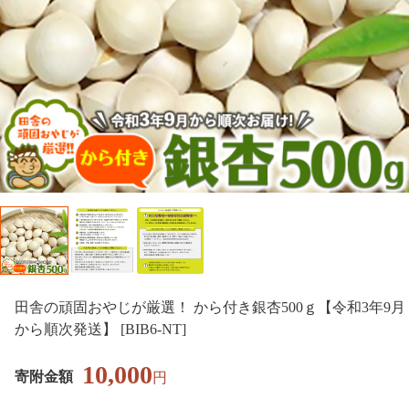
田舎の頑固おやじが厳選！ から付き銀杏500ｇ【令和3年9月
から順次発送】 [BIB6-NT]
10,000
寄附金額
円