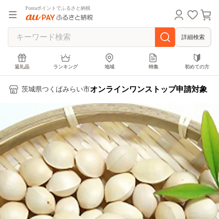
Pontaポイントでふるさと納税
詳細検索
返礼品
ランキング
地域
特集
初めての方
オンラインワンストップ申請対象
茨城県つくばみらい市