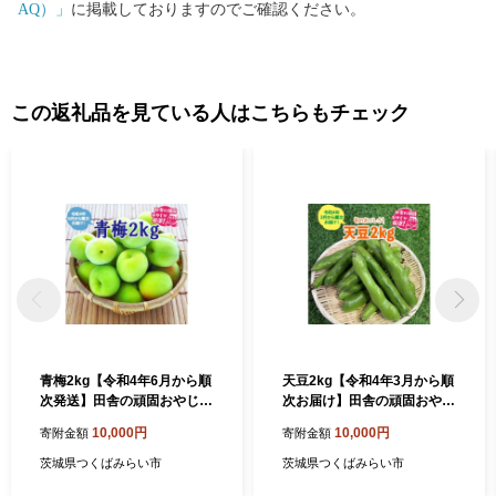
AQ）」
に掲載しておりますのでご確認ください。
この返礼品を見ている人はこちらもチェック
青梅2kg【令和4年6月から順
天豆2kg【令和4年3月から順
次発送】田舎の頑固おやじが
次お届け】田舎の頑固おやじ
厳選！ [BI162-NT]
が厳選！ [BI160-NT]
10,000円
10,000円
寄附金額
寄附金額
茨城県つくばみらい市
茨城県つくばみらい市