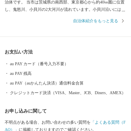
治体です。 当市は茨城県の南西部、東京都心から約40㎞圏に位置
し、鬼怒川、小貝川の2大河川が流れています。小貝川沿いには、
広大な水田地帯が広がり、丘陵部は、畑地、4つのゴルフ場、住宅
自治体紹介をもっと見る
地が形成され首都圏近郊都市に位置付けされています。 道路網
は、北部に国道354号線、西側に国道294号線、中央部を常磐自動
車道が走り、国道294号線と交差し谷和原ICがあり交通の利便がは
かられています。 鉄道網では、関東鉄道常総線や首都圏新都市高
お支払い方法
速鉄道「つくばエクスプレス」が走り、みらい平駅から東京秋葉
原まで最速で40分、つくばまでは12分で結ばれました。 みらい平
au PAY カード（番号入力不要）
駅周辺では県主体の優良な住宅地開発が進みマンションなどが整
au PAY 残高
備され、新しいまちづくり進んでいます。 また、市内には首都圏
内で唯一、時代劇のロケが出来る施設である「ワープステーショ
au PAY（auかんたん決済）通信料金合算
ン江戸」をはじめ、関東三大不動尊である「板橋不動尊」や茨城
クレジットカード決済（VISA、Master、JCB、Diners、AMEX）
百景に名を連ねる「福岡堰の桜並木」、さらに間宮海峡を発見し
た偉大な探検家・測量家である「間宮林蔵」の生家や記念館な
お申し込みに関して
ど、多くの観光名所があります。 ぜひ魅力あふれる当市まで実際
に足をお運びください。
不明点がある場合、お問い合わせの多い質問を
「よくある質問（F
AQ）」
に掲載しておりますのでご確認ください。