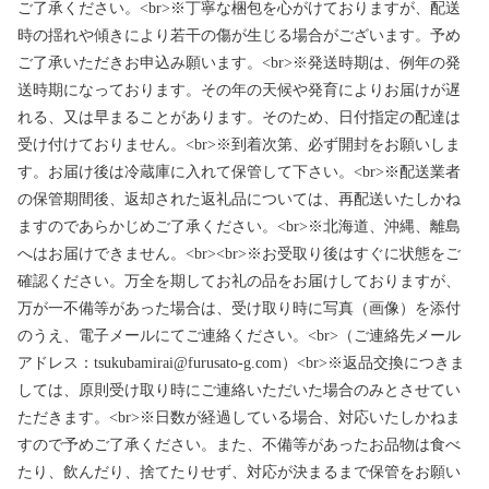
ご了承ください。<br>※丁寧な梱包を心がけておりますが、配送
時の揺れや傾きにより若干の傷が生じる場合がございます。予め
ご了承いただきお申込み願います。<br>※発送時期は、例年の発
送時期になっております。その年の天候や発育によりお届けが遅
れる、又は早まることがあります。そのため、日付指定の配達は
受け付けておりません。<br>※到着次第、必ず開封をお願いしま
す。お届け後は冷蔵庫に入れて保管して下さい。<br>※配送業者
の保管期間後、返却された返礼品については、再配送いたしかね
ますのであらかじめご了承ください。<br>※北海道、沖縄、離島
へはお届けできません。<br><br>※お受取り後はすぐに状態をご
確認ください。万全を期してお礼の品をお届けしておりますが、
万が一不備等があった場合は、受け取り時に写真（画像）を添付
のうえ、電子メールにてご連絡ください。<br>（ご連絡先メール
アドレス：tsukubamirai@furusato-g.com）<br>※返品交換につきま
しては、原則受け取り時にご連絡いただいた場合のみとさせてい
ただきます。<br>※日数が経過している場合、対応いたしかねま
すので予めご了承ください。また、不備等があったお品物は食べ
たり、飲んだり、捨てたりせず、対応が決まるまで保管をお願い