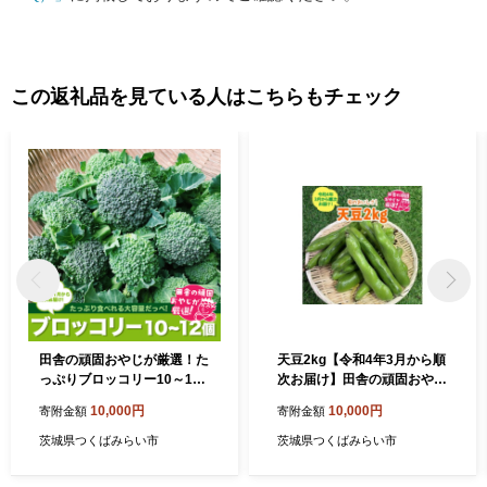
この返礼品を見ている人はこちらもチェック
田舎の頑固おやじが厳選！た
天豆2kg【令和4年3月から順
っぷりブロッコリー10～12
次お届け】田舎の頑固おやじ
個【令和3年11月から順次お
が厳選！ [BI160-NT]
10,000円
10,000円
寄附金額
寄附金額
届け】 [BI42-NT]
茨城県つくばみらい市
茨城県つくばみらい市