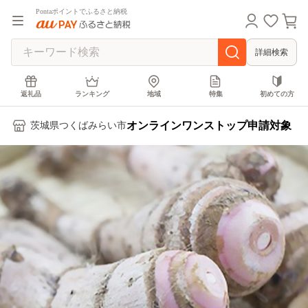
Pontaポイントでふるさと納税
詳細検索
返礼品
ランキング
地域
特集
初めての方
オンラインワンストップ申請対象
茨城県つくばみらい市