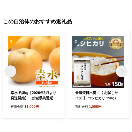
この自治体のおすすめ返礼品
1
2
幸水 約3kg【2026年8月より
最短翌日出荷!! 【 お試しサ
発送開始】（茨城県共通返礼
イズ 】 コシヒカリ 150g (15
品 [梨]：大子町産） 高糖度
0g×1袋) 令和７年産 茨城県
11,000円
1,000円
寄附金額
寄附金額
ギフト 贈り物 プレゼント フ
産 お試し ♪ 1合 五つ星お米マ
ルーツ なし ナシ 和梨 梨 果
イスター監修 即納 ポスト投
実 旬のフルーツ お取り寄せ
函 精米 茨城 お米 おこめ ご
くだもの 果物 みずみずしい
はん 白米 米 茨城産 こしひか
[FC72-NT]
り[DW01-NT]