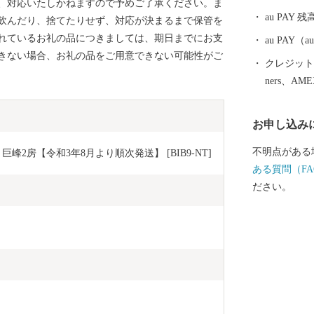
合、対応いたしかねますので予めご了承ください。ま
「つくばエク
au PAY 残
飲んだり、捨てたりせず、対応が決まるまで保管を
秋葉原まで最
されているお礼の品につきましては、期日までにお支
した。 みら
au PAY
きない場合、お礼の品をご用意できない可能性がご
が進みマンシ
クレジットカ
進んでいます。 また、市内には首都圏内で唯
ners、AM
劇のロケが出
戸」をはじめ
お申し込み
や茨城百景に
間宮海峡を発
不明点がある
2房【令和3年8月より順次発送】 [BIB9-NT]
宮林蔵」の生
ある質問（FA
ます。 ぜひ魅力あふれる当市まで実際に足をお運びく
ださい。
ださい。