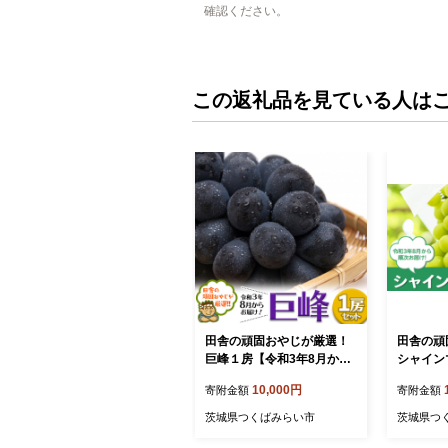
確認ください。
この返礼品を見ている人は
田舎の頑固おやじが厳選！
田舎の頑
巨峰１房【令和3年8月から
シャイン
順次お届け】 [BIB2-NT]
和3年8
10,000円
寄附金額
寄附金額
[BI14-NT
茨城県つくばみらい市
茨城県つ