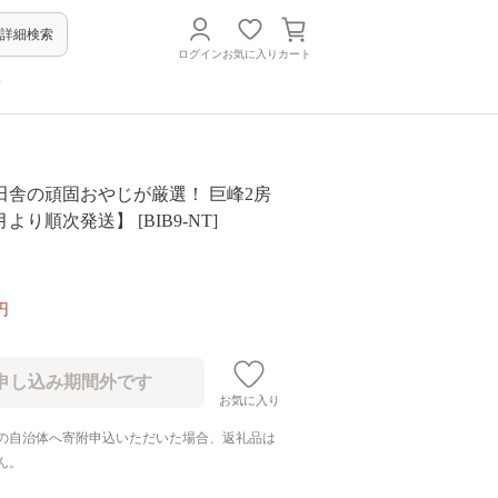
詳細検索
ログイン
お気に入り
カート
方
田舎の頑固おやじが厳選！ 巨峰2房
より順次発送】 [BIB9-NT]
円
お気に入り
の自治体へ寄附申込いただいた場合、返礼品は
ん。