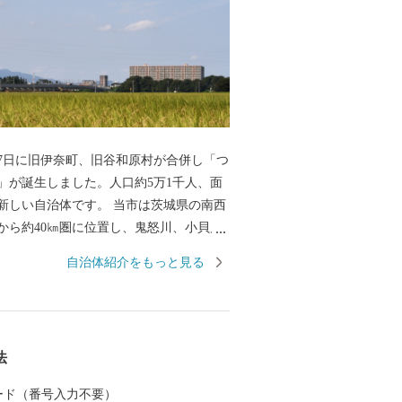
月27日に旧伊奈町、旧谷和原村が合併し「つ
」が誕生しました。人口約5万1千人、面
㎢の新しい自治体です。 当市は茨城県の南西
から約40㎞圏に位置し、鬼怒川、小貝川
流れています。小貝川沿いには、広大な水
自治体紹介をもっと見る
り、丘陵部は、畑地、4つのゴルフ場、住
れ首都圏近郊都市に位置付けされていま
常磐自動車道が走り、国道294号線と交差
法
があり交通の利便がはかられています。 鉄
東鉄道常総線や首都圏新都市高速鉄道
 カード（番号入力不要）