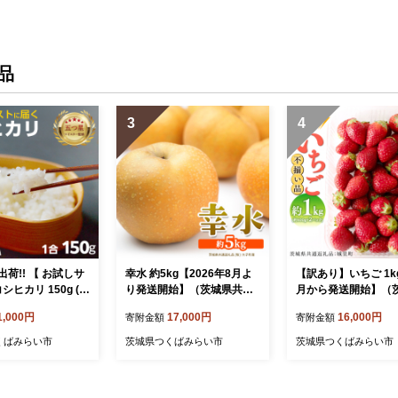
インマスカット マスカット
ぶどう ブドウ 冷蔵 送料無
料 [BI237-NT]
品
3
4
荷!! 【 お試しサ
幸水 約5kg【2026年8月よ
【訳あり】いちご 1kg
シヒカリ 150g (1
り発送開始】（茨城県共通
月から発送開始】（
城
返礼品 [梨]：大子町産） 高
共通返礼品 [いちご]
1,000円
17,000円
16,000円
寄附金額
寄附金額
し ♪ 1合 五つ星お
糖度 ギフト 贈り物 プレゼ
町産） いちご 苺 イ
ター監修 即納 ポス
ント フルーツ なし ナシ 和
あり [BI368-NT]
くばみらい市
茨城県つくばみらい市
茨城県つくばみらい市
米 茨城 お米 おこ
梨 梨 果実 旬のフルーツ お
 白米 米 茨城産 こ
取り寄せ くだもの 果物 み
W01-NT]
ずみずしい [FC73-NT]