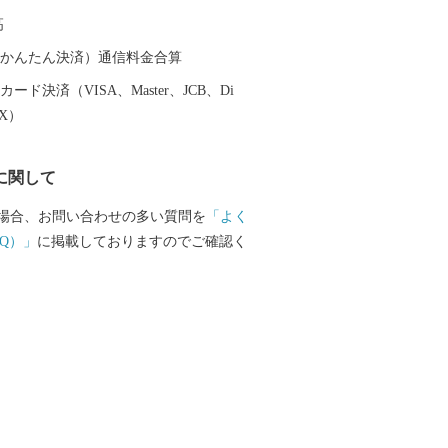
スプレス」が走り、みらい平駅から東京
高
速で40分、つくばまでは12分で結ばれま
い平駅周辺では県主体の優良な住宅地開発
（auかんたん決済）通信料金合算
ョンなどが整備され、新しいまちづくり
ード決済（VISA、Master、JCB、Di
一、時代
EX）
来る施設である「ワープステーション江
、関東三大不動尊である「板橋不動尊」
に関して
名を連ねる「福岡堰の桜並木」、さらに
見した偉大な探検家・測量家である「間
場合、お問い合わせの多い質問を
「よく
家や記念館など、多くの観光名所があり
Q）」
に掲載しておりますのでご確認く