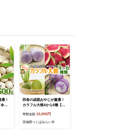
厳選！
田舎の頑固おやじが厳選！
【令和3
カラフル大根4から6種【令
BIB6
和3年11月から順次お届
10,000円
寄附金額
け】 [BIB4-NT]
茨城県つくばみらい市