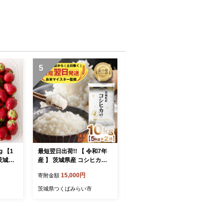
5
6
 【1
最短翌日出荷!! 【 令和7年
＜ 訳あり ＞ 幸水 約5kg 【2
茨城県
産 】 茨城県産 コシヒカリ 1
026年8月より発送開始】
：城里
0kg ( 5kg ×2) 五つ星 お米マ
（茨城県共通返礼品 [梨]：
15,000円
14,000円
寄附金額
寄附金額
チゴ 訳
イスター 監修 即納 こしひ
大子町産） ご家庭用 フルー
かり 国産 こめ コメ 米 精米
ツ なし ナシ 和梨 梨 わけあ
茨城県つくばみらい市
茨城県つくばみらい市
すぐ発送 人気 美味しい ラ
り 果実 旬のフルーツ お取
ンキング ふるさと納税 返礼
り寄せ くだもの 果物 みず
品 [DW03-NT]
みずしい [FC74-NT]