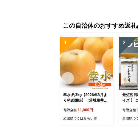
この自治体のおすすめ返礼
1
2
幸水 約3kg【2026年8月よ
最短翌日出
り発送開始】（茨城県共通
イズ 】 コ
返礼品 [梨]：大子町産） 高
50g×1袋) 令和７年産 茨
11,000円
寄附金額
寄附金額
糖度 ギフト 贈り物 プレゼ
県産 お試
ント フルーツ なし ナシ 和
米マイス
茨城県つくばみらい市
茨城県つ
梨 梨 果実 旬のフルーツ お
ト投函 精
取り寄せ くだもの 果物 み
め ごはん
ずみずしい [FC72-NT]
しひかり[D