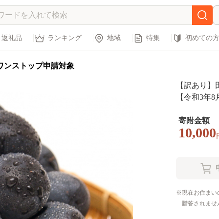
返礼品
ランキング
地域
特集
初めての
ワンストップ申請対象
【訳あり】
【令和3年8月
寄附金額
10,000
現在お住まい
贈答されませ