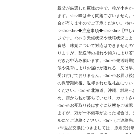
親父が厳選した巨峰の中で、粒が小さか
ます。<br>味は全く問題ございません。
合が有りますのでご了承ください。<br><br
r><br><br>◆注意事項◆<br><br
ジです。<br>※天候状況や栽培状況に
食感、味覚について対応はできませんので
りますが、配送時の揺れや傾きにより若
だきお申込み願います。<br>※発送時
候や発育によりお届けが遅れる、又は早
受け付けておりません。<br>※お届け後
の保管期間後、返却された返礼品につい
ください。<br>※北海道、沖縄、離島へ
め、房から粒が落ちていたり、カットされ
<br>※お受取り後はすぐに状態をご確
ますが、万が一不備等があった場合は、
ルにてご連絡ください。<br>（ご連絡先メールアドレ
>※返品交換につきましては、原則受け