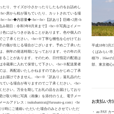
ったり、サイズが小さかったりしたものをお詰めし
<br>房から粒が落ちていたり、カットされている場
><br>◆内容量◆<br><br>【訳あり】巨峰×2房<b
>【申し込み期日：令和3年8月末まで】<br>※写真はイメー
より色にばらつきがあることがあります。色や個人の
ご了承ください。<br>※丁寧な梱包を心がけてお
干の傷が生じる場合がございます。予めご了承いた
平成18年3
期は、例年の発送時期になっております。その年の天
くばみらい市
まることがあります。そのため、日付指定の配達は
積79．16
は冷蔵庫に入れて保管して下さい。<br>※配送業者
部、東京都心
ては、再配送いたしかねますのであらかじめご了承
の2大河川が
はお届けできません。<br>※「訳あり」返礼品のた
田地帯が広が
ている場合が有りますのでご了承ください。<br>
宅地が形成さ
認ください。万全を期してお礼の品をお届けしており
す。 道路網は、北部に国道354号線、西側に国道294号
受け取り時に写真（画像）を添付のうえ、電子メー
線、中央部を
お支払い方
ス：tsukubamirai@furusato-g.com）<br
し谷和原IC
取り時にご連絡いただいた場合のみとさせていただ
道網では、関
au PAY