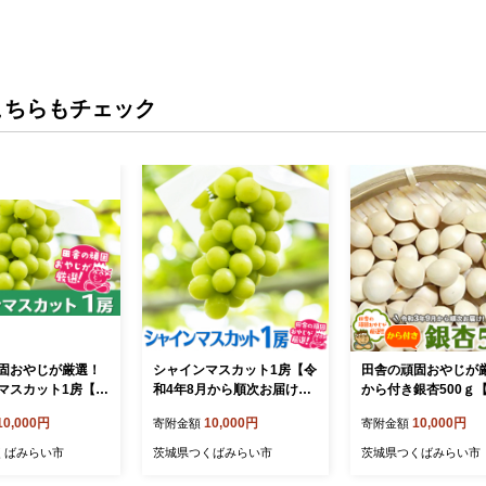
こちらもチェック
固おやじが厳選！
シャインマスカット1房【令
田舎の頑固おやじが
マスカット1房【令
和4年8月から順次お届け】
から付き銀杏500ｇ
月から順次お届け】
田舎の頑固おやじが厳選！
年9月から順次発送】 [
10,000円
10,000円
10,000円
寄附金額
寄附金額
]
茨城県 県産 つくばみらい市
-NT]
人気 厳選 果物 くだもの 旬
くばみらい市
茨城県つくばみらい市
茨城県つくばみらい市
旬の果物 旬のフルーツ シャ