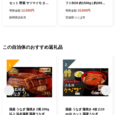
セット 野菜 サツマイモ さつ
フトBOX 約1500g ( 約300g
まいも
× 5P ) │ 紅はるか 焼き芋 1.5
12,000円
10,000円
寄附金額
寄附金額
kg 冷凍 やきいも 焼芋 さつ
まいも サツマイモ おやつ ス
静岡県浜松市
茨城県つくば市
イーツ デザート 茨城県 つく
ば市
この自治体のおすすめ返礼品
1
2
国産 うなぎ 蒲焼き 2尾 200g
国産 うなぎ 蒲焼き 4枚 (110
以上 浜名湖産 国産うなぎ
g×4) カット 国産うなぎ