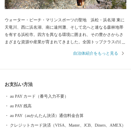
ウォーター・ビーチ・マリンスポーツの聖地 浜松・浜名湖 東に
天竜川、西に浜名湖、南に遠州灘、そして北へと連なる森林地帯
を有する浜松市。四方を異なる環境に囲まれ、その豊かさからさ
まざまな資源や産業が育まれてきました。全国トップクラスの日
照時間、温暖な気候、豊富な水源により発展した農業や水産業の
自治体紹介をもっと見る
ほか、楽器やオートバイ、繊維、食品など、ものづくりの街は生
んだ資源や製品には、日本のみならず世界でも認められる逸品が
数多く存在します。 また、浜名湖ではクルージングやフィッシン
グはもちろん、ウェイクボードや ウインドサーフィンなどさまざ
お支払い方法
まなウォーター・ビーチ・マリンスポーツを楽しむことができ、
自然と一体化する感動も味わうことができます。
au PAY カード（番号入力不要）
au PAY 残高
au PAY（auかんたん決済）通信料金合算
クレジットカード決済（VISA、Master、JCB、Diners、AMEX）