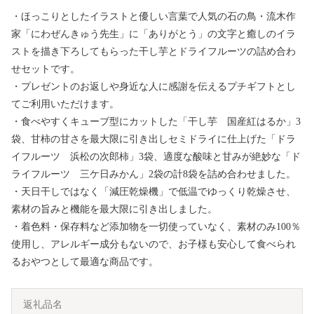
・ほっこりとしたイラストと優しい言葉で人気の石の鳥・流木作
家「にわぜんきゅう先生」に「ありがとう」の文字と癒しのイラ
ストを描き下ろしてもらった干し芋とドライフルーツの詰め合わ
せセットです。
・プレゼントのお返しや身近な人に感謝を伝えるプチギフトとし
てご利用いただけます。
・食べやすくキューブ型にカットした「干し芋 国産紅はるか」3
袋、甘柿の甘さを最大限に引き出しセミドライに仕上げた「ドラ
イフルーツ 浜松の次郎柿」3袋、適度な酸味と甘みが絶妙な「ド
ライフルーツ 三ケ日みかん」2袋の計8袋を詰め合わせました。
・天日干しではなく「減圧乾燥機」で低温でゆっくり乾燥させ、
素材の旨みと機能を最大限に引き出しました。
・着色料・保存料など添加物を一切使っていなく、素材のみ100％
使用し、アレルギー成分もないので、お子様も安心して食べられ
るおやつとして最適な商品です。
返礼品名