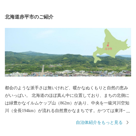
北海道赤平市のご紹介
都会のような派手さは無いけれど、暖かなぬくもりと自然の恵み
がいっぱい。 北海道のほぼ真ん中に位置しており、まちの北側に
は緑豊かなイルムケップ山（862m）があり、中央を一級河川空知
川（全長194km）が流れる自然豊かなまちです。かつては東洋一
の立坑を有し石炭産業で栄えていましたが炭鉱閉山後は、鉱業か
自治体紹介をもっと見る
ら「ものづくりのまち」として大きく政策転換しました。 市内で
は鞄などの革製品や、スーツケース、トイレットペーパーなどの