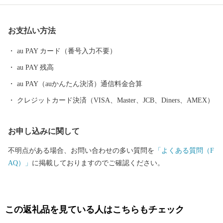
日用品のほか、冷凍食品、水産加工食品、木工製品などがつくら
れています。 確かな品質の「メイドイン赤平」の逸品を皆様に、
お支払い方法
感謝の気持ちを込めてお届けします。 赤平市より真心を込めて。
au PAY カード（番号入力不要）
au PAY 残高
au PAY（auかんたん決済）通信料金合算
クレジットカード決済（VISA、Master、JCB、Diners、AMEX）
お申し込みに関して
不明点がある場合、お問い合わせの多い質問を
「よくある質問（F
AQ）」
に掲載しておりますのでご確認ください。
この返礼品を見ている人はこちらもチェック