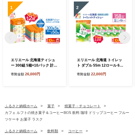
1
2
エリエール 北海道ティシュ
エリエール 北海道 トイレッ
ー 300組 5箱×10パック 計50
ト ダブル 55m 12ロール 6パ
箱 なまらたっぷり 大容量 最
ック 最短 10日以内配送 最短
26,000円
22,000円
寄附金額
寄附金額
短 10日以内 最短配送 ボック
配送 なまらたっぷり 2.2倍巻
スティシュー 箱ティッシュ
トイレットペーパー 大容量
まとめ買い ペーパー 紙 防災
まとめ買い 防災 常備品 備蓄
常備品 消耗品 備蓄 日用品 生
品 消耗品 日用品 生活必需品
活必需品 北海道 赤平市
送料無料 赤平市
ふるさと納税ホーム
菓子
焼菓子・チョコレート
カフェ ルフトの焼き菓子＆コーヒーBOX 飲料 珈琲 ドリップコーヒー フルー
ツケーキ お菓子 ラスク
ふるさと納税ホーム
飲料類
コーヒー