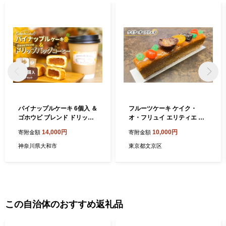
パイナップルケーキ 6個入 ＆
フルーツケーキ ケイク・
ゴホウビ ブレンド ドリップ
オ・フリュイ エリティエ ケ
バッグ コーヒー 6個入 ギフ
ーキ スイーツ デザート おや
14,000円
10,000円
寄附金額
寄附金額
ト セット ／ ケーキ 焼き菓子
つ お菓子 菓子 洋菓子 焼き菓
焼菓子 菓子 スイーツ 珈琲 ド
子 焼菓子 フルーツ スティッ
神奈川県大和市
東京都文京区
リップ 粉 贈答 プレゼント 詰
クケーキ 東京 東京都 食品・
め合わせ
飲料
この自治体のおすすめ返礼品