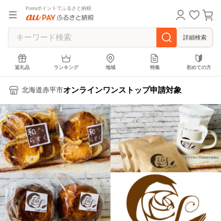
Pontaポイントでふるさと納税
詳細検索
返礼品
ランキング
地域
特集
初めての方
オンラインワンストップ申請対象
北海道赤平市