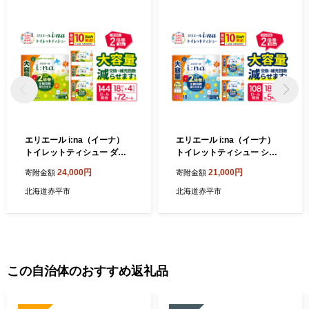
エリエール i:na（イーナ）
エリエール i:na（イーナ）
トイレットティシュー ダブ
トイレットティシュー シン
ル 50m 18R×4パック 計72ロ
グル 100m 18R×3パック 計5
24,000円
21,000円
寄附金額
寄附金額
ール 最短 10日以内配送 最短
4ロール 最短 10日以内配送
配送 2倍巻 トイレットペーパ
最短配送 トイレットペーパ
北海道赤平市
北海道赤平市
ー 交換 補充 回数減 長持ち
ー 2倍巻 交換 補充 回数減 長
まとめ買い 防災 常備品 備蓄
持ち まとめ買い 防災 常備品
品 消耗品 日用品 生活必需品
備蓄品 消耗品 日用品 生活必
赤平市
需品 赤平市
この自治体のおすすめ返礼品