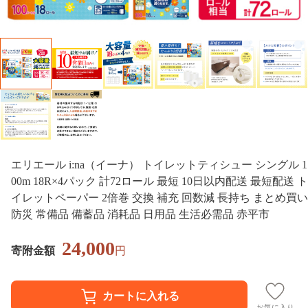
エリエール i:na（イーナ） トイレットティシュー シングル 1
00m 18R×4パック 計72ロール 最短 10日以内配送 最短配送 ト
イレットペーパー 2倍巻 交換 補充 回数減 長持ち まとめ買い
防災 常備品 備蓄品 消耗品 日用品 生活必需品 赤平市
24,000
寄附金額
円
お気に入り