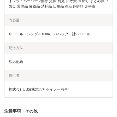
イレットペーパー 2倍巻 交換 補充 回数減 長持ち まとめ買い 
防災 常備品 備蓄品 消耗品 日用品 生活必需品 赤平市 
内容量
18ロール（シングル100m）×4パック　計72ロール
配送方法
常温配送
提供者
株式会社EBS(株式会社セイノー商事）
注意事項・その他