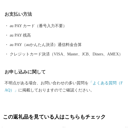
日用品のほか、冷凍食品、水産加工食品、木工製品などがつくら
れています。 確かな品質の「メイドイン赤平」の逸品を皆様に、
お支払い方法
感謝の気持ちを込めてお届けします。 赤平市より真心を込めて。
au PAY カード（番号入力不要）
au PAY 残高
au PAY（auかんたん決済）通信料金合算
クレジットカード決済（VISA、Master、JCB、Diners、AMEX）
お申し込みに関して
不明点がある場合、お問い合わせの多い質問を
「よくある質問（F
AQ）」
に掲載しておりますのでご確認ください。
この返礼品を見ている人はこちらもチェック