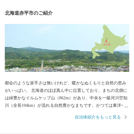
北海道赤平市のご紹介
都会のような派手さは無いけれど、暖かなぬくもりと自然の恵み
がいっぱい。 北海道のほぼ真ん中に位置しており、まちの北側に
は緑豊かなイルムケップ山（862m）があり、中央を一級河川空知
川（全長194km）が流れる自然豊かなまちです。かつては東洋一
の立坑を有し石炭産業で栄えていましたが炭鉱閉山後は、鉱業か
自治体紹介をもっと見る
ら「ものづくりのまち」として大きく政策転換しました。 市内で
は鞄などの革製品や、スーツケース、トイレットペーパーなどの