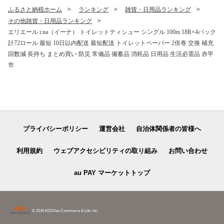
ふるさと納税ホーム
ランキング
雑貨・日用品ランキング
その他雑貨・日用品ランキング
エリエール i:na（イーナ） トイレットティシュー シングル 100m 18R×4パック
計72ロール 最短 10日以内配送 最短配送 トイレットペーパー 2倍巻 交換 補充
回数減 長持ち まとめ買い 防災 常備品 備蓄品 消耗品 日用品 生活必需品 赤平
市
プライバシーポリシー
運営会社
自治体関係者の皆様へ
利用規約
ウェブアクセシビリティの取り組み
お問い合わせ
au PAY マーケットトップ
© 2016 KDDI/au Commerce & Life, Inc.