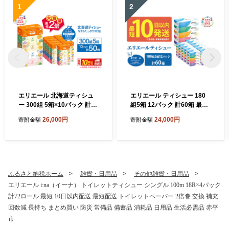
1
2
エリエール 北海道ティシュ
エリエール ティシュー 180
ー 300組 5箱×10パック 計50
組5箱 12パック 計60箱 最短
箱 なまらたっぷり 大容量 最
10日以内 最短配送 箱ティッ
26,000円
24,000円
寄附金額
寄附金額
短 10日以内 最短配送 ボック
シュ ボックスティッシュ ま
スティシュー 箱ティッシュ
とめ買い ペーパー 紙 防災 常
まとめ買い ペーパー 紙 防災
備品 備蓄品 消耗品 備蓄 日用
常備品 消耗品 備蓄 日用品 生
品 生活必需品 送料無料 北海
活必需品 北海道 赤平市
道 赤平市
ふるさと納税ホーム
雑貨・日用品
その他雑貨・日用品
エリエール i:na（イーナ） トイレットティシュー シングル 100m 18R×4パック
計72ロール 最短 10日以内配送 最短配送 トイレットペーパー 2倍巻 交換 補充
回数減 長持ち まとめ買い 防災 常備品 備蓄品 消耗品 日用品 生活必需品 赤平
市