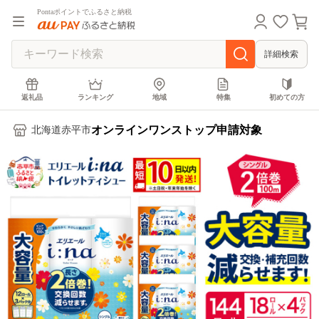
Pontaポイントでふるさと納税
詳細検索
返礼品
ランキング
地域
特集
初めての方
オンラインワンストップ申請対象
北海道赤平市