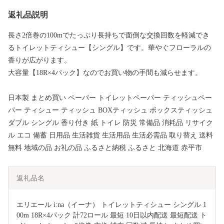
返礼品説明
長さ2倍巻の100mでたっぷり長持ちで面倒な交換回数を軽減でき
るトイレットティシュー【シングル】です。華やぐフローラルの
香りが広がります。
大容量【18R×4パック】なのでお買い物の手間も減らせます。
日本製 まとめ買い ペーパー トイレットペーパー ティッシュペー
パー ティシュー ティッシュ BOXティッシュ ボックスティッシュ
ダブル シングル 香り付き 紙 トイレ 防災 常備品 消耗品 リサイク
ル エコ 備蓄 日用品 生活雑貨 生活用品 生活必需品 取り替え 送料
無料 地域の品 お礼の品 ふるさと納税 ふるさと 北海道 赤平市
返礼品名
エリエール i:na（イーナ） トイレットティシュー シングル 1
00m 18R×4パック 計72ロール 最短 10日以内配送 最短配送 ト