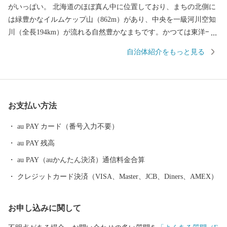
がいっぱい。 北海道のほぼ真ん中に位置しており、まちの北側に
は緑豊かなイルムケップ山（862m）があり、中央を一級河川空知
川（全長194km）が流れる自然豊かなまちです。かつては東洋一
の立坑を有し石炭産業で栄えていましたが炭鉱閉山後は、鉱業か
自治体紹介をもっと見る
ら「ものづくりのまち」として大きく政策転換しました。 市内で
は鞄などの革製品や、スーツケース、トイレットペーパーなどの
日用品のほか、冷凍食品、水産加工食品、木工製品などがつくら
れています。 確かな品質の「メイドイン赤平」の逸品を皆様に、
お支払い方法
感謝の気持ちを込めてお届けします。 赤平市より真心を込めて。
au PAY カード（番号入力不要）
au PAY 残高
au PAY（auかんたん決済）通信料金合算
クレジットカード決済（VISA、Master、JCB、Diners、AMEX）
お申し込みに関して