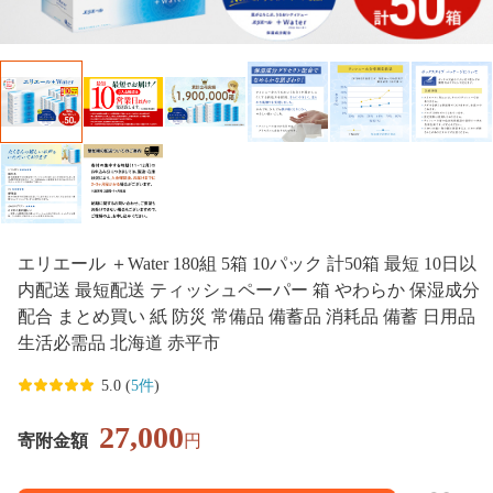
エリエール ＋Water 180組 5箱 10パック 計50箱 最短 10日以
内配送 最短配送 ティッシュペーパー 箱 やわらか 保湿成分
配合 まとめ買い 紙 防災 常備品 備蓄品 消耗品 備蓄 日用品
生活必需品 北海道 赤平市
5.0 (
5件
)
27,000
寄附金額
円