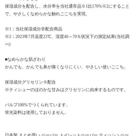
保湿成分を配合し、水分率を当社通常品※1比170%※2にすること
で、やさしくなめらかな触れごこちを実現。
※1：当社保湿成分非配合商品
※2：2023年7月温度23℃、湿度40～70％状況下の測定結果(当社調
べ)
■なめらかな肌ざわり
かんでも、かんでも鼻が痛くなりにくい、やさしい使いごこち。
保湿成分グリセリン※配合
※ティシューのほのかな甘みはグリセリンに由来するものです。
パルプ100%でつくられています。
蛍光染料は使用しておりません。
日本製 まとめ買い ペーパー トイレットペーパー ティッシュペー