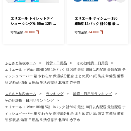
エリエール トイレットティ
エリエール ティシュー 180
シュー シングル 55m 12R 6
組5箱 12パック 計60箱 最短
パック 計72ロール 最短 10日
10日以内 最短配送 箱ティッ
20,000円
24,000円
寄附金額
寄附金額
以内配送 最短配送 まとめ買
シュ ボックスティッシュ ま
い トイレットペーパー 紙 防
とめ買い ペーパー 紙 防災 常
災 常備品 備蓄品 消耗品 備蓄
備品 備蓄品 消耗品 備蓄 日用
日用品 生活必需品 送料無料
品 生活必需品 送料無料 北海
北海道 赤平市
道 赤平市
ふるさと納税ホーム
雑貨・日用品
その他雑貨・日用品
エリエール ＋Water 180組 5箱 10パック 計50箱 最短 10日以内配送 最短配送 テ
ィッシュペーパー 箱 やわらか 保湿成分配合 まとめ買い 紙 防災 常備品 備蓄
品 消耗品 備蓄 日用品 生活必需品 北海道 赤平市
ふるさと納税ホーム
ランキング
雑貨・日用品ランキング
その他雑貨・日用品ランキング
エリエール ＋Water 180組 5箱 10パック 計50箱 最短 10日以内配送 最短配送 テ
ィッシュペーパー 箱 やわらか 保湿成分配合 まとめ買い 紙 防災 常備品 備蓄
品 消耗品 備蓄 日用品 生活必需品 北海道 赤平市