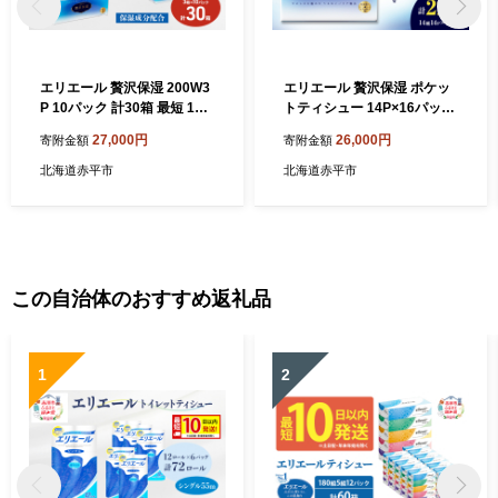
エリエール 贅沢保湿 200W3
エリエール 贅沢保湿 ポケッ
P 10パック 計30箱 最短 10
トティシュー 14P×16パック
日以内配送 最短配送 ティッ
計224P 最短 10日以内配送
27,000円
26,000円
寄附金額
寄附金額
シュペーパー 箱 保湿成分配
最短配送 ティッシュ まとめ
合 ティッシュ まとめ買い 紙
買い ペーパー 紙 防災 常備品
北海道赤平市
北海道赤平市
防災 常備品 備蓄品 消耗品 備
備蓄品 消耗品 備蓄 日用品 生
蓄 日用品 生活必需品 北海道
活必需品 送料無料 北海道 赤
赤平市
平市
この自治体のおすすめ返礼品
1
2