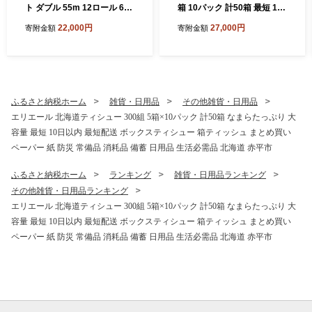
ト ダブル 55m 12ロール 6パ
箱 10パック 計50箱 最短 10
ック 最短 10日以内配送 最短
日以内配送 最短配送 ティッ
22,000円
27,000円
寄附金額
寄附金額
配送 なまらたっぷり 2.2倍巻
シュペーパー 箱 やわらか 保
トイレットペーパー 大容量
湿成分配合 まとめ買い 紙 防
まとめ買い 防災 常備品 備蓄
災 常備品 備蓄品 消耗品 備蓄
品 消耗品 日用品 生活必需品
日用品 生活必需品 北海道 赤
送料無料 赤平市
平市
ふるさと納税ホーム
雑貨・日用品
その他雑貨・日用品
エリエール 北海道ティシュー 300組 5箱×10パック 計50箱 なまらたっぷり 大
容量 最短 10日以内 最短配送 ボックスティシュー 箱ティッシュ まとめ買い
ペーパー 紙 防災 常備品 消耗品 備蓄 日用品 生活必需品 北海道 赤平市
ふるさと納税ホーム
ランキング
雑貨・日用品ランキング
その他雑貨・日用品ランキング
エリエール 北海道ティシュー 300組 5箱×10パック 計50箱 なまらたっぷり 大
容量 最短 10日以内 最短配送 ボックスティシュー 箱ティッシュ まとめ買い
ペーパー 紙 防災 常備品 消耗品 備蓄 日用品 生活必需品 北海道 赤平市