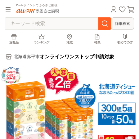
Pontaポイントでふるさと納税
詳細検索
返礼品
ランキング
地域
特集
初めての方
オンラインワンストップ申請対象
北海道赤平市