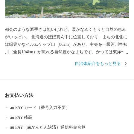
都会のような派手さは無いけれど、暖かなぬくもりと自然の恵み
がいっぱい。 北海道のほぼ真ん中に位置しており、まちの北側に
は緑豊かなイルムケップ山（862m）があり、中央を一級河川空知
川（全長194km）が流れる自然豊かなまちです。かつては東洋一
の立坑を有し石炭産業で栄えていましたが炭鉱閉山後は、鉱業か
自治体紹介をもっと見る
ら「ものづくりのまち」として大きく政策転換しました。 市内で
は鞄などの革製品や、スーツケース、トイレットペーパーなどの
日用品のほか、冷凍食品、水産加工食品、木工製品などがつくら
れています。 確かな品質の「メイドイン赤平」の逸品を皆様に、
お支払い方法
感謝の気持ちを込めてお届けします。 赤平市より真心を込めて。
au PAY カード（番号入力不要）
au PAY 残高
au PAY（auかんたん決済）通信料金合算