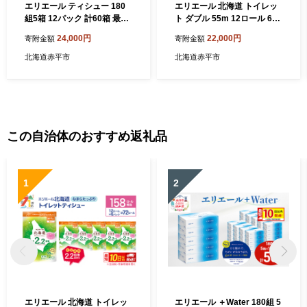
エリエール ティシュー 180
エリエール 北海道 トイレッ
組5箱 12パック 計60箱 最短
ト ダブル 55m 12ロール 6パ
10日以内 最短配送 箱ティッ
ック 最短 10日以内配送 最短
24,000円
22,000円
寄附金額
寄附金額
シュ ボックスティッシュ ま
配送 なまらたっぷり 2.2倍巻
とめ買い ペーパー 紙 防災 常
トイレットペーパー 大容量
北海道赤平市
北海道赤平市
備品 備蓄品 消耗品 備蓄 日用
まとめ買い 防災 常備品 備蓄
品 生活必需品 送料無料 北海
品 消耗品 日用品 生活必需品
道 赤平市
送料無料 赤平市
この自治体のおすすめ返礼品
1
2
エリエール 北海道 トイレッ
エリエール ＋Water 180組 5