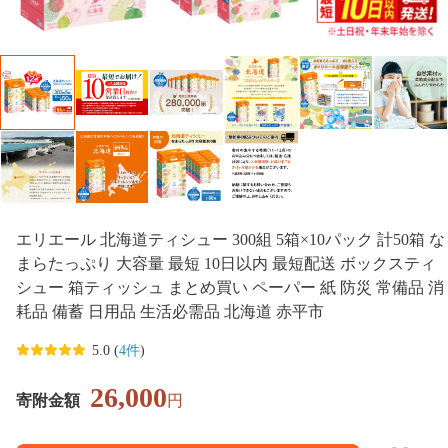
エリエール 北海道ティシュー 300組 5箱×10パック 計50箱 な
まらたっぷり 大容量 最短 10日以内 最短配送 ボックスティ
シュー 箱ティッシュ まとめ買い ペーパー 紙 防災 常備品 消
耗品 備蓄 日用品 生活必需品 北海道 赤平市
5.0 (
4件
)
26,000
寄附金額
円