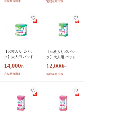
ド ４回吸収 ５０
４回吸収 ２４枚入
宮城県角田市
宮城県角田市
枚入 NAD-PD42-50
NAD-PD42-24
【60枚入り×2パッ
【44枚入り×2パッ
ク】大人用 パッド
ク】大人用 パッド リ
リフィール 快適下
フィール 快適下着
14,000
12,000
円
円
着用 尿とりパッ
用 尿とりパッド
ド ２回吸収 ６０
２回吸収 ４４枚入
宮城県角田市
宮城県角田市
枚入 NAD-PD35-60
NAD-PD35-44