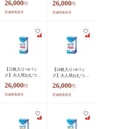
26,000
26,000
円
円
着 超薄型パンツ
着 超薄型パンツ
Ｓサイズ ３６枚入
ＬＬサイズ ２０枚
宮城県角田市
宮城県角田市
NAD-S36-2
入 NAD-LL20-2
【22枚入り×4パッ
【24枚入り×4パッ
ク】大人用おむつリ
ク】大人用おむつリ
フィール 快適下
フィール 快適下
26,000
26,000
円
円
着 超薄型パンツ
着 超薄型パンツ
Ｌサイズ ２２枚入
Ｍサイズ ２４枚入
宮城県角田市
宮城県角田市
NAD-L22-2
NAD-M24-2