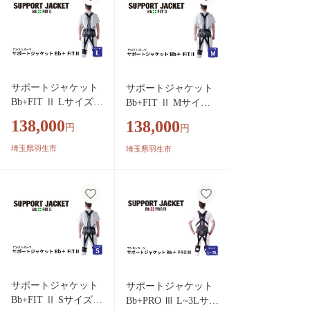
ートジャケット 埼玉
玉県 羽生市
県 羽生市
サポートジャケット
サポートジャケット
Bb+FIT Ⅱ Lサイズ
Bb+FIT Ⅱ Mサイズ
アシストスーツ 男女
アシストスーツ 男女
138,000
138,000
円
円
兼用 サポート 介護
兼用 サポート 介護
農業 家事 除雪 腰 体
農業 家事 除雪 腰 体
埼玉県羽生市
埼玉県羽生市
負担 軽減 ワーキン
負担 軽減 ワーキング
グ サポート 株式会
サポート 株式会社サ
社サポートジャケッ
ポートジャケット 埼
ト 埼玉県 羽生市
玉県 羽生市
サポートジャケット
サポートジャケット
Bb+FIT Ⅱ Sサイズ
Bb+PRO Ⅲ L~3Lサイ