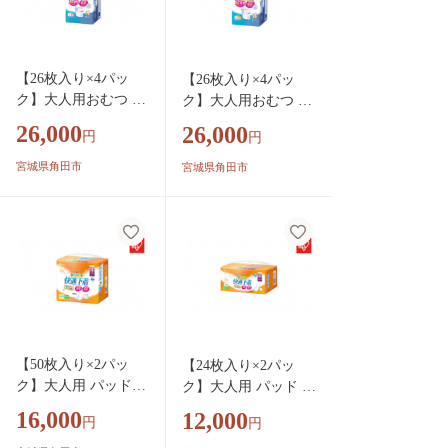
【26枚入り×4パッ
【26枚入り×4パッ
ク】大人用おむつ リ
ク】大人用おむつ リ
フィール 快適下
フィール 快適下
26,000
26,000
円
円
着 超薄型パンツ
着 超薄型パンツ
Ｓサイズ ２６枚入
ＳＳサイズ ２６枚
宮城県角田市
宮城県角田市
NAD-S26-2
入 NAD-SS26-2
【50枚入り×2パッ
【24枚入り×2パッ
ク】大人用 パッド
ク】大人用 パッド リ
リフィール 快適下
フィール 快適下着
16,000
12,000
円
円
着用 尿とりパッ
用 尿とりパッド