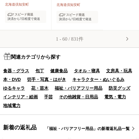
ル×2パック) 日本製
ール×2パック) 日本
北海道倶知安町
北海道倶知安町
まとめ買い リサイク
製 まとめ買い リサイ
スピード発送
スピード発送
ル 防災 常備品 トイ
クル 防災 常備品 ト
決済から7日程度で発送
決済から7日程度で発送
レ トイレットペーパ
イレ トイレットペー
ー 消耗品 日用品 備
パー 消耗品 日用品
蓄 送料無料 北海道
備蓄 送料無料 北海道
1 - 60 / 831件
倶知安町
倶知安町
関連カテゴリから探す
食器・グラス
包丁
健康食品
タオル・寝具
文房具・玩具
本・DVD
切手・写真・はがき
キャラクター・ぬいぐるみ
ゆるキャラ
花・苗木
福祉・バリアフリー用品
防災グッズ
インテリア・絵画
手芸
その他雑貨・日用品
電気・電力
地域電力
新着の返礼品
「福祉・バリアフリー用品」の新着返礼品一覧