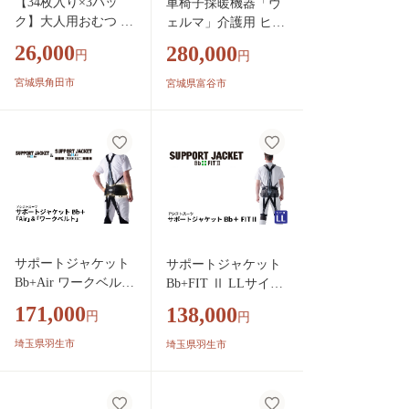
【34枚入り×3パッ
車椅子採暖機器「ヴ
ク】大人用おむつ リ
ェルマ」介護用 ヒー
フィール 快適下
ター｜車椅子 車いす
26,000
280,000
円
円
着 超薄型パンツ
床 床シート 冬対策
Ｍサイズ ３４枚入
暖かい 暖め 暖かい
宮城県角田市
宮城県富谷市
NAD-M34-2
温め 防災用品 寒さ対
策 冷え性 防災 睡眠
サポート [0365]
サポートジャケット
サポートジャケット
Bb+Air ワークベルト
Bb+FIT Ⅱ LLサイズ
アシストスーツ 男女
アシストスーツ 男女
171,000
138,000
円
円
兼用 フリーサイズ
兼用 サポート 介護
サポート 介護 農業
農業 家事 除雪 腰 体
埼玉県羽生市
埼玉県羽生市
家事 除雪 腰 体 負担
負担 軽減 ワーキング
軽減 ワーキング サ
サポート 株式会社サ
ポート 株式会社サポ
ポートジャケット 埼