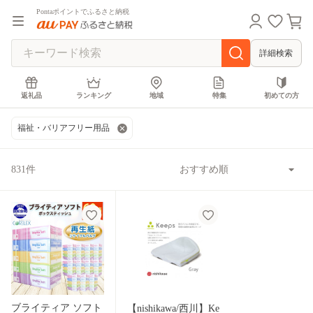
Pontaポイントでふるさと納税
詳細検索
返礼品
ランキング
地域
特集
初めての方
福祉・バリアフリー用品
831件
ブライティア ソフト
【nishikawa/西川】Ke