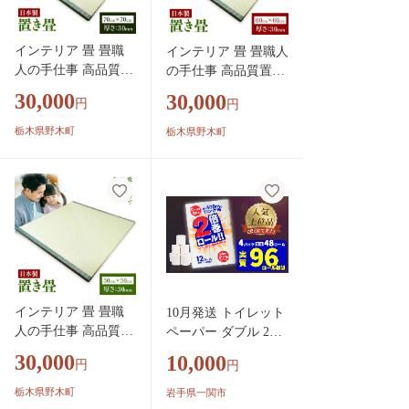
インテリア 畳 畳職
インテリア 畳 畳職人
人の手仕事 高品質置
の手仕事 高品質置き
き畳１枚 70cm×70cm
畳１枚 60cm×60cm 大
30,000
30,000
円
円
大高畳店《30日以内
高畳店《30日以内に
に出荷予定(土日祝除
出荷予定(土日祝除
栃木県野木町
栃木県野木町
く)》栃木県 野木町
く)》栃木県 野木町
置き畳 和室 家具
置き畳 和室 家具
インテリア 畳 畳職
10月発送 トイレット
人の手仕事 高品質置
ペーパー ダブル 2倍
き畳１枚 50cm×50cm
巻き 無香料 48ロール
30,000
10,000
円
円
大高畳店《30日以内
(12R×4パック) 【選
に出荷予定(土日祝除
べる配送月】 まとめ
栃木県野木町
岩手県一関市
く)》栃木県 野木町
買い 大容量 日用品