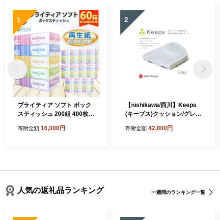
1
2
ブライティア ソフト ボック
【nishikawa/西川】Keeps
スティッシュ 200組 400枚 6
(キープス)クッション/グレー
0箱 日本製 まとめ買い ティ
【P328W】
16,000円
42,000円
寄附金額
寄附金額
ッシュ リサイクル 長持 防災
常備品 日用雑貨 消耗品 生活
必需品 備蓄 ペーパー 紙 北海
道 倶知安町 日用品
人気の返礼品ランキング
一週間のランキング一覧