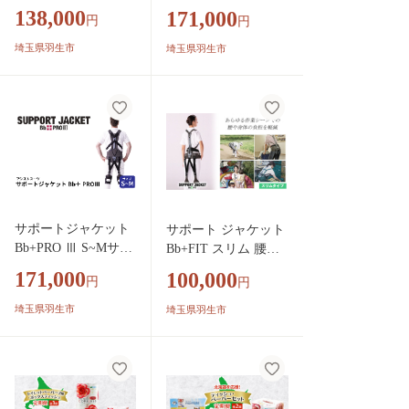
アシストスーツ 男女
ズ アシストスーツ 男
138,000
171,000
円
円
兼用 サポート 介護
女兼用 サポート 介護
農業 家事 除雪 腰 体
農業 家事 除雪 腰 体
埼玉県羽生市
埼玉県羽生市
負担 軽減 ワーキン
負担 軽減 ワーキング
グ サポート 株式会
サポート 株式会社サ
社サポートジャケッ
ポートジャケット 埼
ト 埼玉県 羽生市
玉県 羽生市
サポートジャケット
サポート ジャケット
Bb+PRO Ⅲ S~Mサイ
Bb+FIT スリム 腰痛
ズ アシストスーツ
対策 筋力 補助
171,000
100,000
円
円
男女兼用 サポート
介護 農業 家事 除雪
埼玉県羽生市
埼玉県羽生市
腰 体 負担 軽減 ワー
キング サポート 株
式会社サポートジャ
ケット 埼玉県 羽生
市