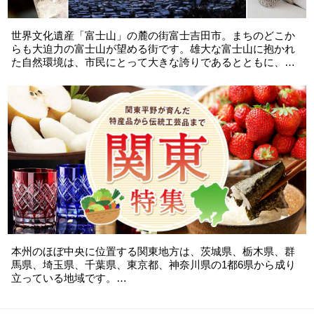
※変更がない場合、寄附者様のご住所にお届けされます。
なお配送日は自治体により異なりますので、各返礼品ページ
をご確認ください。
世界文化遺産「富士山」の麓の街富士吉田市。まちのどこか
らも大迫力の富士山が望める街です。雄大な富士山に抱かれ
た自然環境は、市民にとって大きな誇りであるとともに、限
りにない恩恵を与えてくれています。富士山の天然水を使用
した、飲料水や寝具・1,000年以上続く織物製品など、魅力あ
る特産品をお届しています！
本州のほぼ中央に位置する関東地方は、茨城県、栃木県、群
馬県、埼玉県、千葉県、東京都、神奈川県の1都6県から成り
立っている地域です。
東京や神奈川、千葉、埼玉など経済の中心都市も含まれてい
る為、有名な名所のチケットや、銘菓、雑貨が選べるのも魅