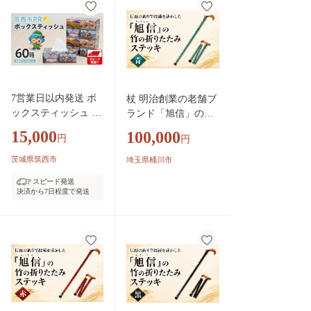
除 クリーニング ペ
法人友紘会西大和リ
ット たばこ 消臭 消
ハビリテーション病
臭剤 無臭 ユークリ
院
ッドオンラインシス
テムズ株式会社 神奈
川県 平塚市
7営業日以内発送 ボ
杖 明治創業の老舗ブ
ックスティッシュ 60
ランド「旭信」の竹
箱 ( 5個入り × 12セ
の折りたたみステッ
15,000
100,000
円
円
ット ) パルプ100%
キ 青 | 杖 つえ ステ
筑西市PR BOX 日本
ッキ 敬老 高齢 高齢
茨城県筑西市
埼玉県桶川市
製 非売品 オリジナ
者 向け 楽 歩く ウォ
スピード発送
ル デザイン ティッ
ーキング 歩行 補助
決済から7日程度で発送
シュ ティッシュペー
安全 旭 旭信 オリジ
パー 日用品 消耗品
ナル 人気 ベテラン
防災 備蓄 常備品 生
職人 熟練 技 一生使
活必需品 備蓄 ペー
える プレゼント ギフ
パー 紙 まとめ買い
ト 贈答 竹 漆塗 高級
スピード配送 スピー
プレミアム 一生モノ
ド発送 関東 茨城県
工芸品 コレクション
茨城 筑西市 筑西 下
日本製 おしゃれ 趣味