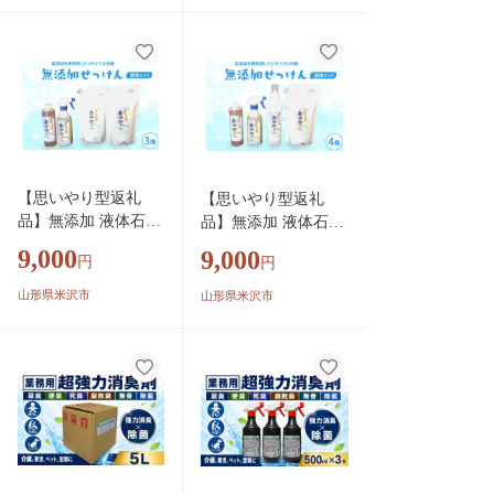
置き畳 和室 家具
生活必需品 備蓄 再生
紙 人気 おすすめ ラ
ンキング 送料無料 岩
手県 一関市 といれっ
とぺーぱー だぶる
【思いやり型返礼
【思いやり型返礼
品】無添加 液体石け
品】無添加 液体石け
んセット3種 無香料
んセット4種 無香料
9,000
9,000
円
円
石鹸 せっけん 無添
石鹸 せっけん 無添加
加せっけん 自然派
せっけん 自然派 敏感
山形県米沢市
山形県米沢市
敏感肌 ソープ 肌に
肌 ソープ 肌に優しい
優しい せっけんセッ
せっけんセット 台所
ト 台所洗剤 洗濯洗
洗剤 洗濯洗剤 食器洗
剤 食器洗剤 衣類洗
剤 衣類洗剤 キッチン
剤 キッチン用洗剤
用洗剤 無添加洗剤 手
無添加洗剤 手作り
作り リサイクル 山形
リサイクル 山形県
県 米沢市
米沢市