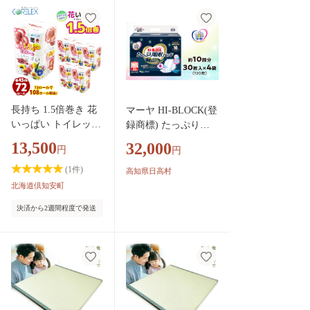
生活必需品 備蓄 ペ
ーパー 日ハム ファ
イターズ 倶知安町
長持ち 1.5倍巻き 花
マーヤ HI-BLOCK(登
いっぱい トイレット
録商標) たっぷり吸
ペーパー ダブル 45
収パッド プレミアム
13,500
32,000
円
円
ｍ 計72ロール 全18
（約10回分 / 大人用
種 花柄 プリント ハ
尿とりパッド / 通気
(
1
件)
高知県日高村
ーブ 香り付き 日本
性 ハイブロック） 紙
北海道倶知安町
製 まとめ買い 防災
おむつ 大人用 日用品
決済から2週間程度で発送
常備品 ペーパー エ
消耗品 4袋入り ケー
コ 日用雑貨 消耗品
ス
備蓄 送料無料 北海
道 倶知安町 日用品