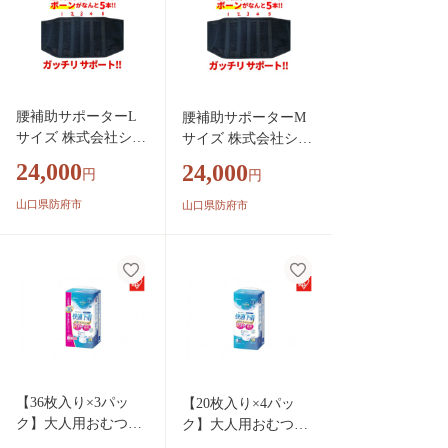
腰補助サポーターL
腰補助サポーターM
サイズ 株式会社シー
サイズ 株式会社シー
エス 山口県 防府市 B
エス 山口県 防府市 B
24,000
24,000
円
円
-D21 腰痛 ベルト 骨
-D24 腰痛 ベルト 骨
盤ベルト コルセット
盤ベルト コルセット
山口県防府市
山口県防府市
二重ベルト 蒸れない
二重ベルト 蒸れない
メッシュ 腰用 サポ
メッシュ 腰用 サポー
ート 幅広 姿勢 介護
ト 幅広 姿勢 介護 日
日本製
本製
【36枚入り×3パッ
【20枚入り×4パッ
ク】大人用おむつリ
ク】大人用おむつリ
フィール 快適下
フィール 快適下