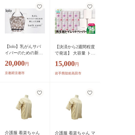
ible～
紙 人気 おすすめ ラ
ンキング 送料無料 岩
手県 一関市 といれっ
とぺーぱー だぶる
【lolo】乳がんサバ
【決済から2週間程度
イバーのための新し
で発送】 大容量 トイ
い入浴着 bath cami
レットペーパー ダブ
20,000
15,000
円
円
(バスキャミ)｜京都
ル 96ロール (12ロー
ケアウェア 入浴着
ル×8袋) 【 シルクホ
京都府京都市
岩手県陸前高田市
人気［ 京都 インナ
ワイト W 数量限定
ーウェア 入浴着 着
エコ 再生紙 100％ 備
脱しやすい 撥水性
蓄 防災 防災グッズ
乳がん 術後用 カバ
無香料 SDGs 陸前高
ー バスタイム サウ
田市の古紙使用 大容
ナ 人気 おすすめ お
量 業務用 】 RT2633
取り寄せ 通販 送料
無料 ふるさと納税
］
介護服 着楽ちゃん
介護服 着楽ちゃん マ