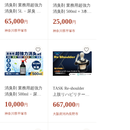
消臭剤 業務用超強力
消臭剤 業務用超強力
消臭剤 5L − 尿臭 便
消臭剤 500ml × 3本 −
臭 死臭 腐敗臭 無香
尿臭 便臭 死臭 腐敗
65,000
25,000
円
円
除菌 − プロ仕様 強力
臭 無香 除菌 − プロ
消臭 消臭剤 業務用
仕様 強力消臭 消臭剤
神奈川県平塚市
神奈川県平塚市
瞬間消臭剤 強力消臭
業務用 瞬間消臭剤 強
剤 空間消臭 無香 除
力消臭剤 空間消臭 無
菌 掃除 詰め替え 詰
香 除菌 掃除 クリー
替え用 クリーニング
ニング ペット たばこ
ペット たばこ 消臭
消臭 消臭剤 無臭 ユ
消臭剤 無臭 ユーク
ークリッドオンライ
リッドオンラインシ
ンシステムズ株式会
ステムズ株式会社 神
社 神奈川県 平塚市
奈川県 平塚市
消臭剤 業務用超強力
TASK Re-shoulder
消臭剤 500ml − 尿臭
上肢リハビリテーシ
便臭 死臭 腐敗臭 無
ョン用 外骨格ロボ
10,000
667,000
円
円
香 除菌 − プロ仕様
ット アシストスー
強力消臭 消臭剤 業
ツ 上肢トレーニン
神奈川県平塚市
大阪府河内長野市
務用 瞬間消臭剤 空
グ 上肢ロボット
間消臭 無香 除菌 掃
企画開発協力；医療