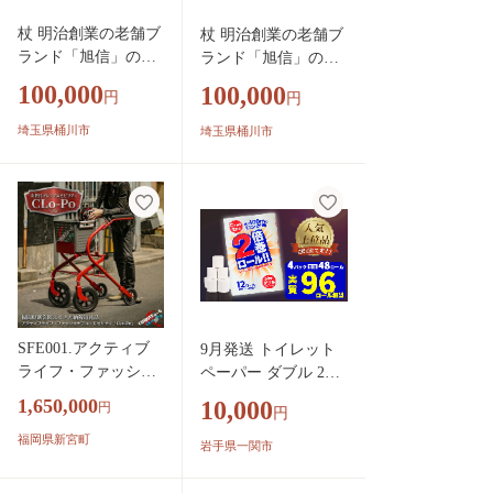
館
手作り 手作業 老舗
杖 明治創業の老舗ブ
工房 ブランド 旭 埼
杖 明治創業の老舗ブ
ランド「旭信」の竹
玉県 桶川市
ランド「旭信」の竹
の折りたたみステッ
の折りたたみステッ
100,000
100,000
円
円
キ 赤 | 杖 つえ ステ
キ 黒 | 杖 つえ ステ
ッキ 敬老 高齢 高齢
ッキ 敬老 高齢 高齢
埼玉県桶川市
埼玉県桶川市
者 向け 楽 歩く ウォ
者 向け 楽 歩く ウォ
ーキング 歩行 補助
ーキング 歩行 補助
安全 旭 旭信 オリジ
安全 旭 旭信 オリジ
ナル 人気 ベテラン
ナル 人気 ベテラン
職人 熟練 技 一生使
職人 熟練 技 一生使
える プレゼント ギ
える プレゼント ギフ
フト 贈答 竹 漆塗 高
ト 贈答 竹 漆塗 高級
級 プレミアム 一生
プレミアム 一生モノ
モノ 工芸品 コレク
工芸品 コレクション
SFE001.アクティブ
9月発送 トイレット
ション 日本製 おし
日本製 おしゃれ 趣味
ライフ・ファッショ
ペーパー ダブル 2倍
ゃれ 趣味 手作り 手
手作り 手作業 老舗
ナブル・モビリティ
巻き 無香料 48ロール
作業 老舗 工房 ブラ
1,650,000
工房 ブランド 旭 埼
10,000
円
円
「CLo-Po（くろ
(12R×4パック) 【選
ンド 旭 埼玉県 桶川
玉県 桶川市
ぽ）」～ガーデンパ
福岡県新宮町
べる配送月】 まとめ
岩手県一関市
市
ーティにも、お買い
買い 大容量 日用品
物にも as close as poss
生活必需品 備蓄 再生