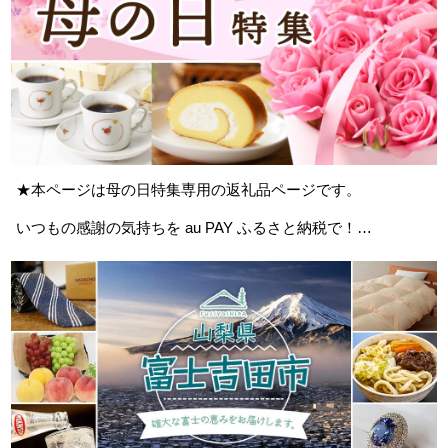
★本ページは母の日特集専用の返礼品ページです。
いつもの感謝の気持ちを au PAY ふるさと納税で！
お花のギフトやスイーツなど、ふるさとの魅力いっぱいの贈
り物をご紹介いたします。
※発送地域など注意事項がある返礼品もございます。あらか
じめご了承ください。
【配送について】
配送先の変更を忘れずに行ってください。
返礼品のお届け先を「寄附者情報の住所に配送する」から
「新しいお届け先を設定する」に変更して、新たにお届け先
をご登録ください。