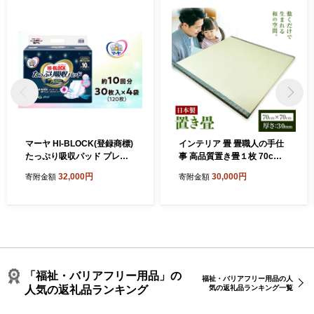
マーヤ HI-BLOCK(登録商標)
インテリア 畳 畳職人の手仕
たっぷり吸収パッド プレミ
事 高品質置き畳１枚 70cm×
アム （約10回分 / 大人用尿
70cm 大高畳店《30日以内に
32,000円
30,000円
寄附金額
寄附金額
とりパッド / 通気性 ハイブロ
出荷予定(土日祝除く)》栃木
ック） 紙おむつ 大人用 日用
県 野木町 置き畳 和室 家具
品 消耗品 4袋入り ケース
「福祉・バリアフリー用品」の
福祉・バリアフリー用品の人
人気の返礼品ランキング
気の返礼品ランキング一覧