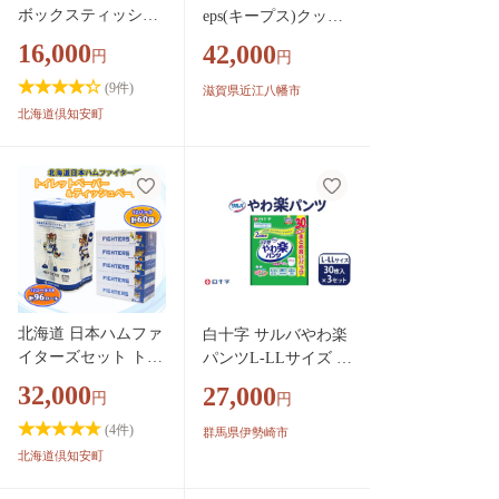
ボックスティッシュ
eps(キープス)クッシ
200組 400枚 60箱 日
ョン/グレー【P328
16,000
42,000
円
円
本製 まとめ買い テ
W】
ィッシュ リサイクル
(
9
件)
滋賀県近江八幡市
長持 防災 常備品 日
北海道倶知安町
用雑貨 消耗品 生活
必需品 備蓄 ペーパ
ー 紙 北海道 倶知安
町 日用品
北海道 日本ハムファ
白十字 サルバやわ楽
イターズセット トイ
パンツL-LLサイズ 30
レットペーパー ダブ
枚入×3セット | 介護
32,000
27,000
円
円
ル 30m 96ロール テ
大人用 オムツ おむつ
ィッシュペーパー 20
介護 介護用品 日用品
(
4
件)
群馬県伊勢崎市
0組 60箱 まとめ買い
消耗品 おむつ 備蓄
北海道倶知安町
日本製 リサイクル
防災 ストック 介護
防災 常備品 消耗品