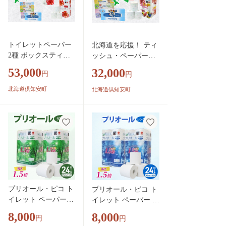
トイレットペーパー
北海道を応援！ ティ
2種 ボックスティッ
ッシュ・ペーパーセ
シュ 定期便 全3回
ット 全2回 ボック
53,000
32,000
円
円
日本製 まとめ買い
スティッシュ トイレ
防災 常備品 日用雑
ットペーパー ダブル
北海道倶知安町
北海道倶知安町
貨 消耗品 生活必需
長持ち 1.5倍巻き 日
品 大容量 備蓄 リサ
本製 まとめ買い 防災
イクル ティッシュ
常備品 日用雑貨 消耗
ペーパー まとめ買い
品 生活必需品 大容量
雑貨 倶知安町
備蓄 リサイクル ティ
ッシュ ペーパー 北海
道 倶知安町
プリオール・ピコ ト
プリオール・ピコ ト
イレット ペーパー 1.
イレット ペーパー 1.
5倍巻き ダブル 45m
5倍巻き シングル 90
8,000
8,000
円
円
計24ロール (12ロー
m 計24ロール (12ロ