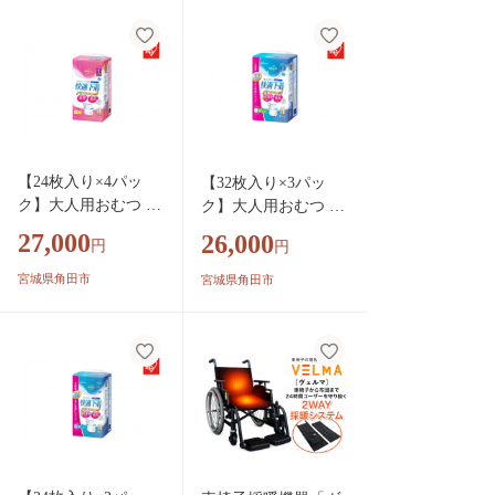
【24枚入り×4パッ
【32枚入り×3パッ
ク】大人用おむつ リ
ク】大人用おむつ リ
フィール 快適下
フィール 快適下
27,000
26,000
円
円
着 薄型パンツ Ｓ
着 超薄型パンツ
Ｓサイズ ２４枚入
Ｌサイズ ３２枚入
宮城県角田市
宮城県角田市
NAD-SS24-4
NAD-L32-2