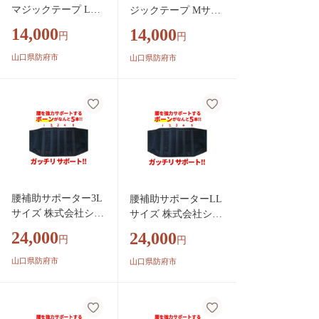
マジックテープ Lサ
ジックテープ Mサイ
イズ 株式会社シーエ
ズ 株式会社シーエス
14,000
14,000
円
円
ス 山口県 防府市 A-
山口県 防府市 A-D47
D48 介護用 パジャマ
介護用 パジャマ 寝巻
山口県防府市
山口県防府市
寝巻き 紳士 婦人 前
き 紳士 婦人 前開き
開き 入院 介助 抗菌
入院 介助 抗菌 防臭
防臭 ワンタッチ肌着
ワンタッチ肌着 着脱
着脱 楽
楽
腰補助サポーター3L
腰補助サポーターLL
サイズ 株式会社シー
サイズ 株式会社シー
エス 山口県 防府市 B
エス 山口県 防府市 B
24,000
24,000
円
円
-D22 腰痛 ベルト 骨
-D23 腰痛 ベルト 骨
盤ベルト コルセット
盤ベルト コルセット
山口県防府市
山口県防府市
二重ベルト 蒸れない
二重ベルト 蒸れない
メッシュ 腰用 サポ
メッシュ 腰用 サポー
ート 幅広 姿勢 介護
ト 幅広 姿勢 介護 日
日本製
本製