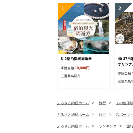
1
2
K-2宿泊観光周遊券
40-3
オリジナ
10,000円
寄附金額
×4
寄附金額
三重県鳥羽市
三重県鳥
ふるさと納税ホーム
旅行
その他体
ふるさと納税ホーム
旅行
スポーツ
ふるさと納税ホーム
ランキング
旅