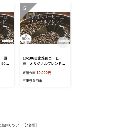
5
6
ーヒー豆
10-106自家焙煎コーヒー
10-105自家焙煎コーヒー
500g
豆 オリジナルブレンド 5
豆 お試しパック４種 10
00g
0g×4
10,000円
10,000円
寄附金額
寄附金額
三重県鳥羽市
三重県鳥羽市
んと船釣りツアー【2名様】