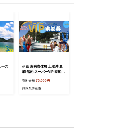
ルーズ
伊豆 海満喫体験 土肥沖 真
鯛 船釣 スーパーVIP 乗船券
１名様 【静岡県 伊豆市 海
70,000円
寄附金額
体験 土肥 チケット 船釣り
】070-002
静岡県伊豆市