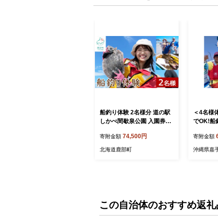
船釣り体験 2名様分 道の駅
＜4名様
しかべ間歇泉公園 入園券付
でOK!
旅行 観光 体験
フィッシン
74,500円
寄附金額
寄附金額
2】
北海道鹿部町
沖縄県嘉
この自治体のおすすめ返礼