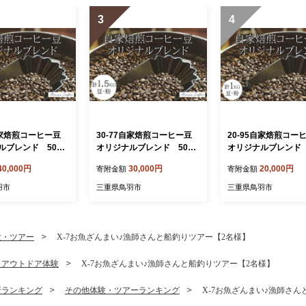
3
4
7自家焙煎コーヒー豆
30-77自家焙煎コーヒー豆
20-95自家焙煎コ
ルブレンド 500g
オリジナルブレンド 500g
オリジナルブレンド 
×3
×２ 合計1kg
40,000円
30,000円
20,000円
寄附金額
寄附金額
羽市
三重県鳥羽市
三重県鳥羽市
験・ツアー
X-7お魚ざんまい♪漁師さんと船釣りツアー【2名様】
・アウトドア体験
X-7お魚ざんまい♪漁師さんと船釣りツアー【2名様】
行ランキング
その他体験・ツアーランキング
X-7お魚ざんまい♪漁師さ