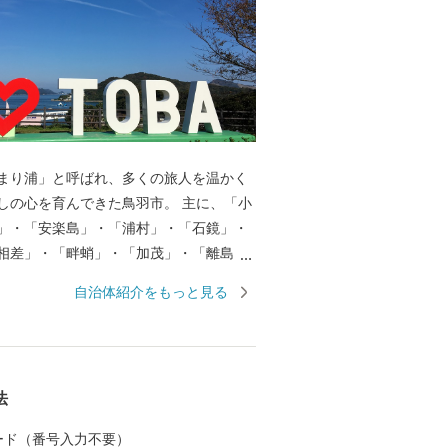
まり浦」と呼ばれ、多くの旅人を温かく
しの心を育んできた鳥羽市。 主に、「小
」・「安楽島」・「浦村」・「石鏡」・
相差」・「畔蛸」・「加茂」・「離島
島・答志島・神島）」のエリアに分か
自治体紹介をもっと見る
に特徴を持っており、美しい海、その恩
海の幸、独自の自然や文化を残し、今な
る海女漁の文化。この地が培ってきた魅
れないほどあります。 また、鳥羽には多
法
化が遺されています。日本一の海女のま
地をはじめ、真珠王「御木本幸吉」が世
 カード（番号入力不要）