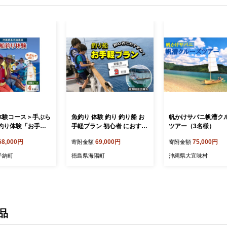
体験コース＞手ぶら
魚釣り 体験 釣り 釣り船 お
帆かけサバニ帆漕ク
船釣り体験「お手軽
手軽プラン 初心者 におすす
ツアー（3名様）
グ」【139932
め！ 2名様分
68,000円
69,000円
75,000円
寄附金額
寄附金額
手納町
徳島県海陽町
沖縄県大宜味村
品