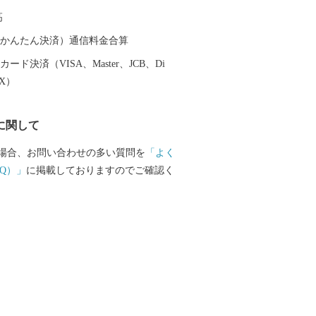
珠の養殖に成功した地でもあります。鳥
高
域が伊勢志摩国立公園に位置し、豊かな
暖な気候に恵まれており、市内には、
（auかんたん決済）通信料金合算
ー施設や宿泊施設が立ち並び、温泉、グ
ード決済（VISA、Master、JCB、Di
の目的に応じて、様々な鳥羽の楽しみ方
EX）
ずです。
に関して
場合、お問い合わせの多い質問を
「よく
Q）」
に掲載しておりますのでご確認く