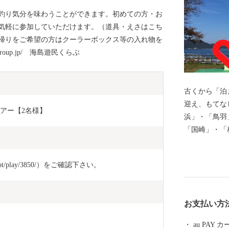
釣り気分を味わうことができます。初めての方・お
気軽に参加していただけます。（道具・えさはこち
帰りをご希望の方はクーラーボックス等の入れ物を
group.jp/ 海島遊民くらぶ
古くから「泊
迎え、もてな
ツアー【2名様】
浜」・「鳥羽
「国崎」・「
（坂手島・菅
れ、それぞれ
spot/play/3850/）をご確認下さい。
恵に彩られる
お受け継がれ
力は、数え切
お支払い方
くの歴史・文
ち、鳥羽城跡
au PAY