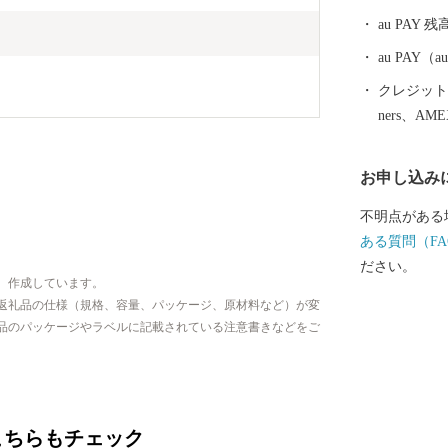
界で初めて真
au PAY 残
羽市はその全
自然景観や温
au PAY
数々のレジャ
クレジットカ
ルメなど、旅
ners、AM
が見つかるは
お申し込み
不明点がある
ある質問（FA
ださい。
、作成しています。
返礼品の仕様（規格、容量、パッケージ、原材料など）が変
品のパッケージやラベルに記載されている注意書きなどをご
こちらもチェック