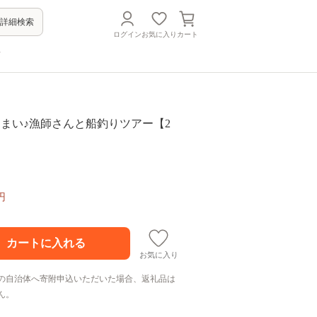
詳細検索
ログイン
お気に入り
カート
方
んまい♪漁師さんと船釣りツアー【2
円
お気に入り
の自治体へ寄附申込いただいた場合、返礼品は
ん。