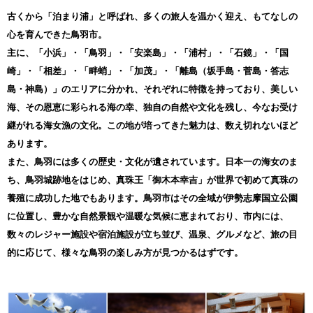
年末ぎりぎりでのお申し込みは郵便局の
営業日等にご注意下さい。
古くから「泊まり浦」と呼ばれ、多くの旅人を温かく迎え、もてなしの
また、年内に入金処理が完了するかについて、
心を育んできた鳥羽市。
必ず窓口で確認をお願い致します。
※鳥羽国際ホテルおせち料理のお問い合わせに
主に、「小浜」・「鳥羽」・「安楽島」・「浦村」・「石鏡」・「国
つきましては、0599-26-3736へお願い致します。
崎」・「相差」・「畔蛸」・「加茂」・「離島（坂手島・菅島・答志
※※2023年の申し込み（証明書発行）は、
島・神島）」のエリアに分かれ、それぞれに特徴を持っており、美しい
12月31日（日）23:59の入金分まで可能です※※
海、その恩恵に彩られる海の幸、独自の自然や文化を残し、今なお受け
継がれる海女漁の文化。この地が培ってきた魅力は、数え切れないほど
【鳥羽市からのご案内】
あります。
※ワンストップ特例申請書の発送について
また、鳥羽には多くの歴史・文化が遺されています。日本一の海女のま
ワンストップ特例申請書の発送については、以下のスケジュールで
の対応となります。
ち、鳥羽城跡地をはじめ、真珠王「御木本幸吉」が世界で初めて真珠の
12月25日（月曜日）までのご寄付（納付確認日） ⇒ 年内の発送
養殖に成功した地でもあります。鳥羽市はその全域が伊勢志摩国立公園
12月26日（火曜日）以降のご寄付（納付確認日） ⇒ 1月6日（土曜
日）発送
に位置し、豊かな自然景観や温暖な気候に恵まれており、市内には、
1月10日（水曜日）必着とさせていただきますので、早めの手続き
数々のレジャー施設や宿泊施設が立ち並び、温泉、グルメなど、旅の目
をお願いします。
オンラインワンストップ申請が便利ですので、自治体マイページを
的に応じて、様々な鳥羽の楽しみ方が見つかるはずです。
ご利用ください。
≪送付先住所≫
〒517-0011
三重県鳥羽市鳥羽３丁目１−１