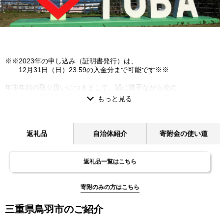
※※2023年の申し込み（証明書発行）は、
12月31日（日）23:59の入金分まで可能です※※
年末年始の取り扱いにつきまして、誠に勝手ながら次の
通りとさせて頂きます。何卒、宜しくお願い致します。
◎全ての返礼品について年内発送分の受付は、
12月13日（水）以降にお申込み頂いたご寄附に
つきましては、準備ができ次第のお届けとなり、
返礼品
自治体紹介
寄附金の使い道
返礼品の内容によっては、年明け1月4日（水）以降
の発送となる可能性があります。ご了承ください。
※K-2宿泊観光周遊券について、年内発送が必要な方に
返礼品一覧はこちら
つきましても、12月13日（水）までに
鳥羽市観光協会（0599-25-3019）へご相談ください。
寄附のみの方はこちら
◎お問合せについて
12月29日（金）～1月3日（水）の間はメールや
三重県鳥羽市のご紹介
電話でのお問い合わせに対応ができません。