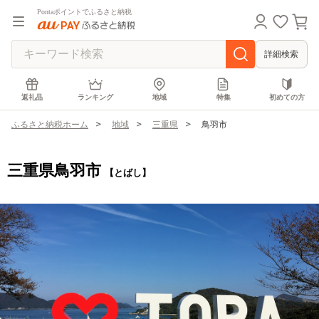
Pontaポイントでふるさと納税
詳細検索
返礼品
ランキング
地域
特集
初めての方
ふるさと納税ホーム
地域
三重県
鳥羽市
三重県鳥羽市
【とばし】