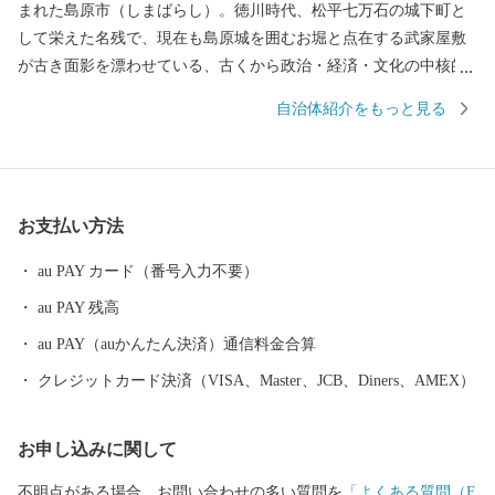
まれた島原市（しまばらし）。徳川時代、松平七万石の城下町と
して栄えた名残で、現在も島原城を囲むお堀と点在する武家屋敷
が古き面影を漂わせている、古くから政治・経済・文化の中核的
役割を担う都市です。 西には「眉山」、その奥には1990年に噴火
自治体紹介をもっと見る
した雲仙普賢岳の溶岩ドーム「平成新山」、東には「有明海」を
望む風光明媚な城下町です。 島原市はキリシタンをはじめとする
歴史的遺産、火山や温泉、街中をゆったりと流れる湧水群などの
地域資源を活かした観光都市であり、また、県下有数の食の宝庫
お支払い方法
でもあります。肥沃な大地の恩恵を受け、豊かな農業地帯が生み
出す、四季折々多種多様な島原産のブランド野菜の数々。ミネラ
au PAY カード（番号入力不要）
ル豊富な有明海の新鮮な天然モノの魚介類と技術を結集した養殖
au PAY 残高
モノの魚介類。さらには、魅力的で質が高い肉を生産する畜産業
や素材力を存分に活かした加工品など島原には“美味しい”がいっ
au PAY（auかんたん決済）通信料金合算
ぱいです。
クレジットカード決済（VISA、Master、JCB、Diners、AMEX）
お申し込みに関して
不明点がある場合、お問い合わせの多い質問を
「よくある質問（F