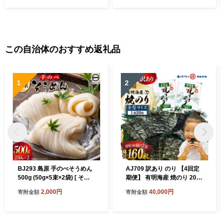
鍋 詰め合わせ
り寄せ お土産 九州 ご当地グ
ルメ 福岡土産 取り寄せ グル
メ 福岡県 大任町 BD004】
この自治体のおすすめ返礼品
1
2
BJ293 島原 手のべそうめん
AJ709 訳あり のり 【4回定
500g (50g×5束×2袋) [ そう
期便】 有明海産 焼のり 20枚
めん 素麺 手延べ素麺 島原そ
2袋 全型40枚 [ のり 海苔 訳
2,000円
40,000円
寄附金額
寄附金額
うめん 島原素麺 麺 乾麺 国内
アリ おにぎり ご飯 手巻き寿
製造 塚原食品本舗 長崎県 島
司 長期保存 加工食品 定期 国
原市 ]
産 丸政水産 長崎県 島原市 ]