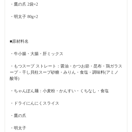
・鷹の爪 2袋×2
・明太子 80g×2
■原材料名
・牛小腸・大腸・肝ミックス
・もつスープ ストレート：醤油・かつお節・昆布・鶏ガラス
ープ・干し貝柱スープ砂糖・みりん・食塩・調味料(アミノ
酸等)
・ちゃんぽん麺：小麦粉・かんすい・くちなし・食塩
・ドライにんにくスライス
・鷹の爪
・明太子