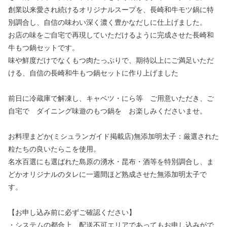
創業以来愛され続けるオリジナルスープを、長崎和牛モツ鍋に特
別調合し、自信の味わい深く濃く豊かなだしに仕上げました。
お店の味をご自宅で再現していただけるように完成させた長崎和
牛もつ鍋セットです。
味や鮮度だけでなくもつ肉たっぷりで、期待以上にご満足いただ
ける、自信の長崎和牛もつ鍋セットに作り上げました
前日に冷蔵庫で解凍し、キャベツ・にら等 ご用意いただき、ご
自宅で ダイニング味遊のもつ鍋を お楽しみくださいませ。
お料理まどか(ミシュランガイド掲載店)無添加明太子：厳選された
粒たちの良いたらこを使用。
名水百選にも選ばれた島原の湧水・昆布・酒等を特別調合し、ま
どかオリジナルのタレに一週間ほど熟成させた無添加明太子で
す。
【お申し込み前に必ずご確認ください】
・システムの都合上、配送不可エリアであってもお申し込みがで