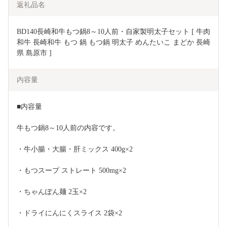
返礼品名
BD140長崎和牛もつ鍋8～10人前・自家製明太子セット [ 牛肉 
和牛 長崎和牛 もつ 鍋 もつ鍋 明太子 めんたいこ まどか 長崎
県 島原市 ]
内容量
■内容量
牛もつ鍋8～10人前の内容です。
・牛小腸・大腸・肝ミックス 400g×2
・もつスープ ストレート 500mg×2
・ちゃんぽん麺 2玉×2
・ドライにんにくスライス 2袋×2