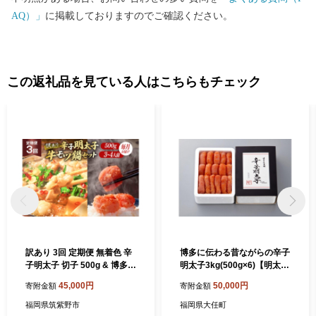
AQ）」
に掲載しておりますのでご確認ください。
この返礼品を見ている人はこちらもチェック
訳あり 3回 定期便 無着色 辛
博多に伝わる昔ながらの辛子
子明太子 切子 500g & 博多
明太子3kg(500g×6)【明太子
牛もつ鍋 セット 3～4人前
めんたいこ 辛子明太子 無着
45,000円
50,000円
寄附金額
寄附金額
[木村食品 福岡県 筑紫野市 2
色 魚卵 卵 魚介類 贈答用 贈
1761213] 明太子 めんたいこ
答 ギフト 家庭用 家庭 お取り
福岡県筑紫野市
福岡県大任町
切れ子 モツ鍋 もつ鍋 牛もつ
寄せグルメ ご飯のお供 お取