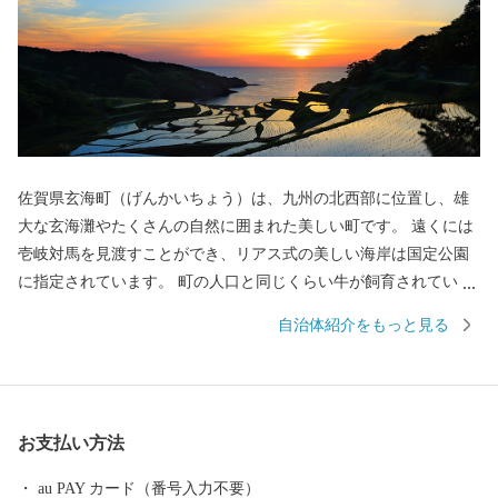
佐賀県玄海町（げんかいちょう）は、九州の北西部に位置し、雄
大な玄海灘やたくさんの自然に囲まれた美しい町です。 遠くには
壱岐対馬を見渡すことができ、リアス式の美しい海岸は国定公園
に指定されています。 町の人口と同じくらい牛が飼育されている
こともほかの市町にはない特徴となっております。 玄海町では一
自治体紹介をもっと見る
次産業が盛んで海の幸・山の幸が豊富な町でもあり、多くの食の
ブランドが生まれています。 全国で150以上もあるブランド牛の
中でもトップクラスの品質を誇る「佐賀牛」や、全国でも有数の
漁場「玄海灘」で獲れる真鯛・ブリ・イカ・フグ・アワビの海産
お支払い方法
物、肥沃な大地に実る「ハウスミカン」「さがほのか」をはじめ
とする農産物の数々は、ふるさと納税でも全国の皆様にご好評い
au PAY カード（番号入力不要）