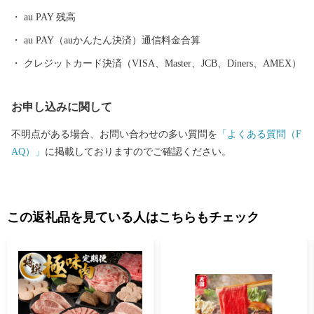
ただいていております。 ふるさと納税を通じて玄海町を少しでも
au PAY 残高
感じていただけましたら幸いです。 皆様の「こころのふるさと」
となれるよう、まごころ込めた返礼品をお送りします。 ぜひ実際
au PAY（auかんたん決済）通信料金合算
に玄海町にも訪れてみてください！ お待ちしております。
クレジットカード決済（VISA、Master、JCB、Diners、AMEX）
お申し込みに関して
不明点がある場合、お問い合わせの多い質問を
「よくある質問（F
AQ）」
に掲載しておりますのでご確認ください。
この返礼品を見ている人はこちらもチェック