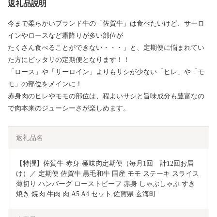
返礼品説明
今まで柔らかいブランド牛の「佐賀牛」は食べたいけど、サーロ
インやロースなど霜降りが多い部位が
たくさん食べることができない・・・」と、定期便に悩まれてい
た方にピッタリの定期便となります！！
「ロース」や「サーロイン」よりもサシが少ない「ヒレ」や「モ
モ」の部位をメインに！
赤身肉のヒレやモモの部位は、程よいサシと旨味成分も豊富なの
で肉本来のジューシーさが楽しめます。
返礼品名
【特撰】佐賀牛-赤身-極味肉定期便（毎月1回　計12回お届
け）／ 定期便 佐賀牛 黒毛和牛 国産 モモ ステーキ スライス 
薄切り ハンバーグ ローストビーフ 赤身 しゃぶしゃぶ すき
焼き 焼肉 牛肉 肉 A5 A4 セット 佐賀県 玄海町