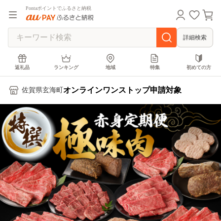
Pontaポイントでふるさと納税
詳細検索
返礼品
ランキング
地域
特集
初めての方
オンラインワンストップ申請対象
佐賀県玄海町