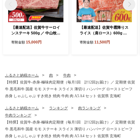
【最速配送】佐賀牛サーロイ
【最速配送】佐賀牛霜降りス
ンステーキ 500g ／ 中山牧場
ライス（肩ロース）600g ／
直送 牛肉 佐賀牛 霜降り サー
中山牧場 直送 牛肉 佐賀牛 霜
15,000円
11,500円
寄附金額
寄附金額
ロイン ロース ステーキ 厚切
降り 肩 ロース 薄切り スライ
り 焼肉 バーベキュー A4 A5
ス しゃぶしゃぶ すき焼き A4
a4 a5 黒毛和牛 佐賀県産和牛
A5 黒毛和牛 ブランド牛 肉
ブランド牛 肉 お肉 国産 佐賀
お肉 国産 佐賀県 玄海町 冷凍
県 玄海町 冷凍 人気 おすすめ
人気 おすすめ
ふるさと納税ホーム
肉
牛肉
【特撰】佐賀牛-赤身-極味肉定期便（毎月1回 計12回お届け）／ 定期便 佐賀
牛 黒毛和牛 国産 モモ ステーキ スライス 薄切り ハンバーグ ローストビーフ
赤身 しゃぶしゃぶ すき焼き 焼肉 牛肉 肉 A5 A4 セット 佐賀県 玄海町
ふるさと納税ホーム
ランキング
肉ランキング
牛肉ランキング
【特撰】佐賀牛-赤身-極味肉定期便（毎月1回 計12回お届け）／ 定期便 佐賀
牛 黒毛和牛 国産 モモ ステーキ スライス 薄切り ハンバーグ ローストビーフ
赤身 しゃぶしゃぶ すき焼き 焼肉 牛肉 肉 A5 A4 セット 佐賀県 玄海町