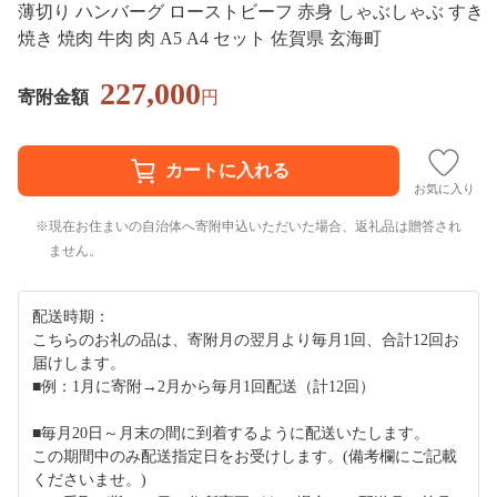
薄切り ハンバーグ ローストビーフ 赤身 しゃぶしゃぶ すき
焼き 焼肉 牛肉 肉 A5 A4 セット 佐賀県 玄海町
227,000
寄附金額
円
お気に入り
現在お住まいの自治体へ寄附申込いただいた場合、返礼品は贈答され
ません。
配送時期：
こちらのお礼の品は、寄附月の翌月より毎月1回、合計12回お
届けします。
■例：1月に寄附→2月から毎月1回配送（計12回）
■毎月20日～月末の間に到着するように配送いたします。
この期間中のみ配送指定日をお受けします。(備考欄にご記載
くださいませ。)