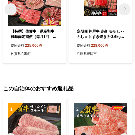
【特撰】佐賀牛・県産和牛
定期便 神戸牛 赤身 モモ しゃ
極味肉定期便（毎月1回 計
ぶしゃぶ すき焼き 計3.6kg
12回お届け）／ 定期便 佐賀
（1.2kg×3回）毎月1回のお
225,000円
228,000円
寄附金額
寄附金額
牛 黒毛和牛 国産 佐賀県産和
届け / A4ランク以上 しゃぶ
牛 ロース 薄切り ハンバーグ
しゃぶ用 すき焼き用 牛肉 ス
佐賀県玄海町
兵庫県豊岡市
肩 ロース 切り落とし モモ ス
ライス 赤身 ウデ モモ 小分け
ライス カルビ ステーキ ロー
薄切り うす切り 冷凍 肉の天
ストビーフ しゃぶしゃぶ す
園
き焼き 焼肉 牛肉 肉 A5 A4
セット 佐賀県 玄海町
この自治体のおすすめ返礼品
1
2