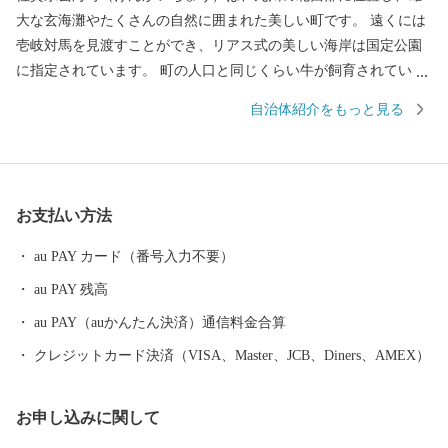
大な玄海灘やたくさんの自然に囲まれた美しい町です。 遠くには
壱岐対馬を見渡すことができ、リアス式の美しい海岸は国定公園
に指定されています。 町の人口と同じくらい牛が飼育されている
こともほかの市町にはない特徴となっております。 玄海町では一
自治体紹介をもっと見る
次産業が盛んで海の幸・山の幸が豊富な町でもあり、多くの食の
ブランドが生まれています。 全国で150以上もあるブランド牛の
中でもトップクラスの品質を誇る「佐賀牛」や、全国でも有数の
漁場「玄海灘」で獲れる真鯛・ブリ・イカ・フグ・アワビの海産
お支払い方法
物、肥沃な大地に実る「ハウスミカン」「さがほのか」をはじめ
とする農産物の数々は、ふるさと納税でも全国の皆様にご好評い
au PAY カード（番号入力不要）
ただいていております。 ふるさと納税を通じて玄海町を少しでも
au PAY 残高
感じていただけましたら幸いです。 皆様の「こころのふるさと」
となれるよう、まごころ込めた返礼品をお送りします。 ぜひ実際
au PAY（auかんたん決済）通信料金合算
に玄海町にも訪れてみてください！ お待ちしております。
クレジットカード決済（VISA、Master、JCB、Diners、AMEX）
お申し込みに関して