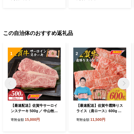
a5 黒毛和牛 佐賀県産和牛 ブ
牛 佐賀県産和牛 ブランド牛
ランド牛 肉 お肉 国産 佐賀県
肉 お肉 国産 佐賀県 玄海町
玄海町 冷凍 人気 おすすめ
冷凍
この自治体のおすすめ返礼品
1
2
【最速配送】佐賀牛サーロイ
【最速配送】佐賀牛霜降りス
ンステーキ 500g ／ 中山牧場
ライス（肩ロース）600g ／
直送 牛肉 佐賀牛 霜降り サー
中山牧場 直送 牛肉 佐賀牛 霜
15,000円
11,500円
寄附金額
寄附金額
ロイン ロース ステーキ 厚切
降り 肩 ロース 薄切り スライ
り 焼肉 バーベキュー A4 A5
ス しゃぶしゃぶ すき焼き A4
a4 a5 黒毛和牛 佐賀県産和牛
A5 黒毛和牛 ブランド牛 肉