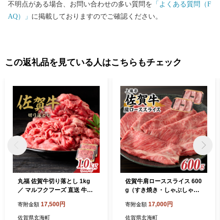
不明点がある場合、お問い合わせの多い質問を
「よくある質問（F
AQ）」
に掲載しておりますのでご確認ください。
この返礼品を見ている人はこちらもチェック
丸福 佐賀牛切り落とし 1kg
佐賀牛肩ローススライス 600
／ マルフクフーズ 直送 牛肉
g（すき焼き・しゃぶしゃ
佐賀牛 霜降り 薄切り スライ
ぶ）／ 上場亭 牛肉 佐賀牛 霜
17,500円
17,000円
寄附金額
寄附金額
ス 小分け 牛丼 肉じゃが しゃ
降り 赤身 スライス 肩 ロース
ぶしゃぶ すき焼き A4 A5 a4
薄切り A4 A5 a4 a5 黒毛和
佐賀県玄海町
佐賀県玄海町