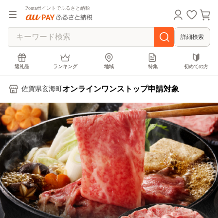
Pontaポイントでふるさと納税
詳細検索
返礼品
ランキング
地域
特集
初めての方
オンラインワンストップ申請対象
佐賀県玄海町