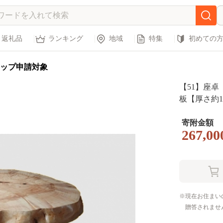
返礼品
ランキング
地域
特集
初めての
ップ申請対象
【51】座
板【厚さ約10
寄附金額
267,00
現在お住まい
贈答されませ