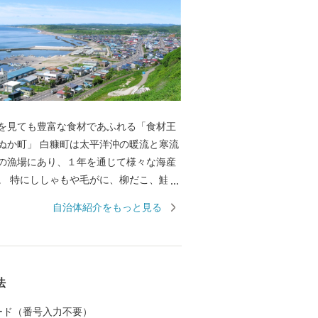
を見ても豊富な食材であふれる「食材王
太平洋沖の暖流と寒流
の漁場にあり、１年を通じて様々な海産
。 特にししゃもや毛がに、柳だこ、鮭、
市場を始めとし全国から引き合いがあり
自治体紹介をもっと見る
れた漁場にある白糠町は水産物だけでも十
いですが、山に目を向けると、また様々
ます。 しそ焼酎鍛高譚をはじめ、イタリ
羊肉、ヨーロッパでは特別な日の高級食
法
れている鹿肉。 このように白糠町は、海
見ても豊富な食材にあふれています。
 カード（番号入力不要）