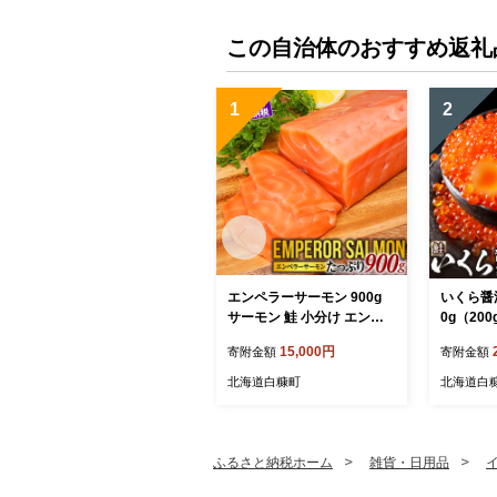
この自治体のおすすめ返礼
1
2
エンペラーサーモン 900g
いくら醤
サーモン 鮭 小分け エンペ
0g（20
ラー を超えた キングサーモ
くらの町 
15,000円
寄附金額
寄附金額
ン アトランティックサーモ
け ふるさ
ン さけ サケ 魚 ふるさと 海
鮮 北海道
北海道白糠町
北海道白
鮮 海鮮食品 魚介類 魚介 刺
るさと ラ
身 カルパッチョ ムニエル
評価 白
レア焼き 食べ方いろいろ 送
料無料 人気 ランキング 北
ふるさと納税ホーム
雑貨・日用品
海道 白糠町