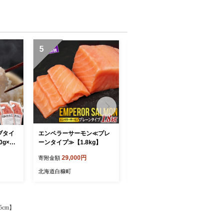
5
6
ブタイ
エンペラーサーモン≪プレ
いくら醤油漬（鱒卵）【40
g×4
ーンタイプ≫【1.8kg】
0g（200g×2）】
29,000円
18,000円
寄附金額
寄附金額
北海道白糠町
北海道白糠町
cm】