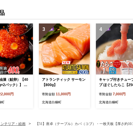
品
3
4
油漬（鮭卵）【40
アトランティック サーモン
キャップ付きチュー
0g×2パック）】 い
【800g】
プ ほぐしたらこ【250
鮭 いくら 醤油漬
合計1kg】
22,000円
11,000円
7,000円
寄附金額
寄附金額
と納税 いくら 海
 イクラ 小分け ふ
糠町
北海道白糠町
北海道白糠町
ンキング 人気 高
糠町
インテリア・絵画
【51】座卓（テーブル）カバ（コブ）・一枚天板【厚さ約10.5