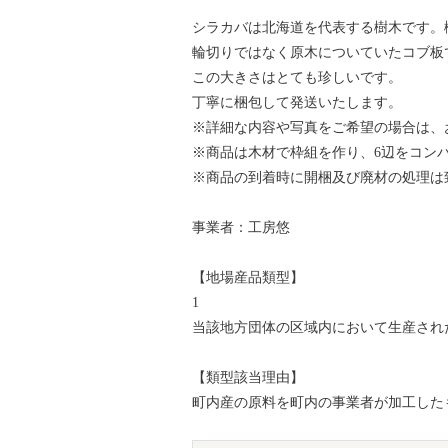
シラカバは北海道を代表する樹木です。樹
輪切りではなく原木についていたコブ板
この大きさはとても珍しいです。
丁寧に梱包して発送いたします。
※詳細な内容や写真をご希望の場合は、
※商品は木材で枠組を作り、6辺をコン
※商品の到着時に開梱及び廃材の処理は
事業者：工房悠
【地場産品類型】
1
当該地方団体の区域内において生産され
【類型該当理由】
町内産の原料を町内の事業者が加工した