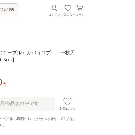
詳細検索
ログイン
お気に入り
カート
方
卓（テーブル）カバ（コブ）・一枚天
.5cm】
0
円
お気に入り
の自治体へ寄附申込いただいた場合、返礼品は
ん。