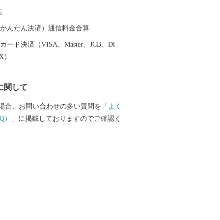
高
（auかんたん決済）通信料金合算
ード決済（VISA、Master、JCB、Di
EX）
に関して
場合、お問い合わせの多い質問を
「よく
Q）」
に掲載しておりますのでご確認く