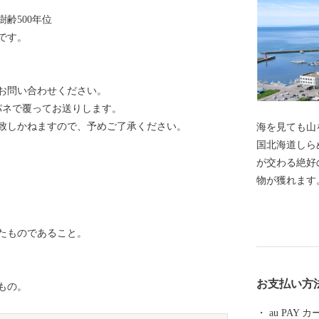
齢500年位
です。
お問い合わせください。
パネで覆ってお送りします。
致しかねますので、予めご了承ください。
海を見ても山
国北海道しらぬか町」 白糠町は
が交わる絶好
物が獲れます
つぶ貝は築地
ます。 恵ま
たものであること。
分すぎるくら
なものがあり
アンチーズや
お支払い方
もの。
材として愛さ
を見ても山を
au PAY