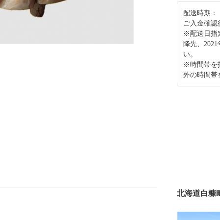
配送時期：
ご入金確認
※配送日指
降先、202
い。
※時間帯を
外の時間帯
北海道白糠