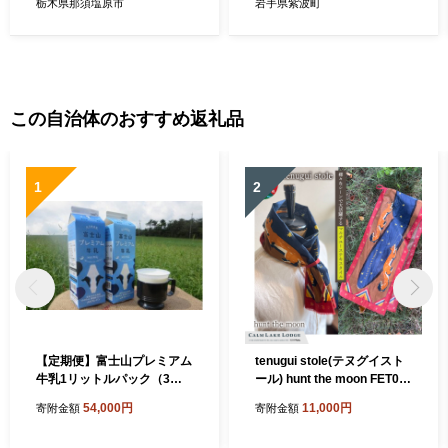
ト 詰合せ 贈り物 ギフト (DX
栃木県那須塩原市
岩手県紫波町
002)
この自治体のおすすめ返礼品
1
2
【定期便】富士山プレミアム
tenugui stole(テヌグイスト
牛乳1リットルパック（3本
ール) hunt the moon FET00
セット×12回） FAT005
3-a
54,000円
11,000円
寄附金額
寄附金額