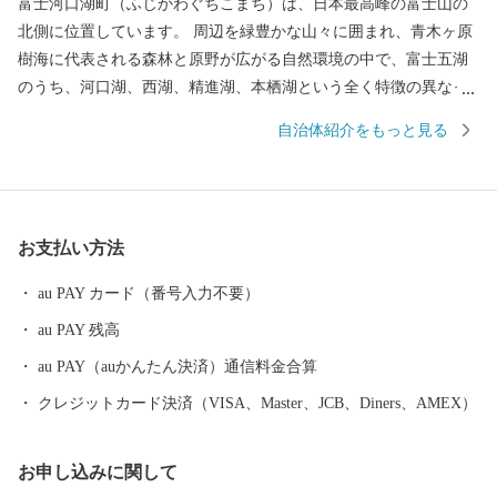
富士河口湖町（ふじかわぐちこまち）は、日本最高峰の富士山の
北側に位置しています。 周辺を緑豊かな山々に囲まれ、青木ヶ原
樹海に代表される森林と原野が広がる自然環境の中で、富士五湖
のうち、河口湖、西湖、精進湖、本栖湖という全く特徴の異なっ
た４つの湖を有する日本屈指の景勝地として高い評価を得ていま
自治体紹介をもっと見る
す。 南は富士山の傾斜地、北は御坂山系に挟まれた高原のため夏
季は過ごしやすく、四季折々、美しく豊かな自然を求めて国内外
から多くの人々が訪れる国際観光地です。 後世に向け「富士山」
が世界文化遺産であり続けるよう、様々な政策に取り組んでいま
お支払い方法
す。 都心から車で約９０分の場所に位置する富士河口湖町では、
河口湖美術館や河口湖ステラシアターなどの文化・観光施設のほ
au PAY カード（番号入力不要）
か、富士山と湖が眺望できる温泉郷、旅館、ホテルなどの宿泊施
au PAY 残高
設も充実しています。 ハーブフェスティバルや紅葉まつりなど季
節を感じることのできるイベントのほかにも、富士山河口湖音楽
au PAY（auかんたん決済）通信料金合算
祭や、４つの湖で行われる花火大会、マラソンなど多彩なイベン
クレジットカード決済（VISA、Master、JCB、Diners、AMEX）
トが開催され、１年を通じて楽しむことができます。
お申し込みに関して