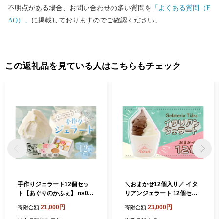
不明点がある場合、お問い合わせの多い質問を
「よくある質問（F
AQ）」
に掲載しておりますのでご確認ください。
この返礼品を見ている人はこちらもチェック
手作りジェラート12個セッ
＼おまかせ12個入り／ イタ
ト【あぐりのかふぇ】 ns02
リアンジェラート 12個セッ
9-002【パスチャライズド牛
ト | ジェラート デザート ス
21,000円
23,000円
寄附金額
寄附金額
乳 ミルク 詰め合わせ】
イーツ アイス アソートセッ