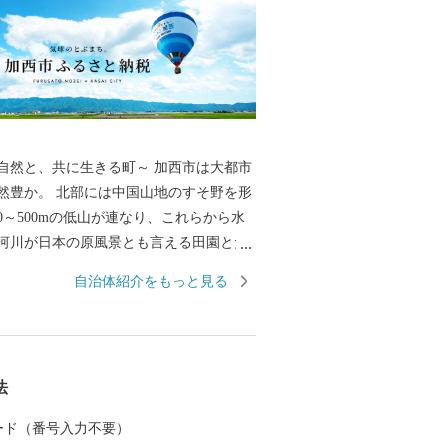
、共に生きる町～ 加西市は大都市
然豊か。 北部には中国山地のすそ野を形
0～500mの低山が連なり、これらから水
河川が日本の原風景とも言える田園とた
景観を作り上げています。 北条鉄道や車
自治体紹介をもっと見る
するとその豊かな風景を目にすることが
近隣からも山登りやBBQを楽しむ人々が
た「気球がとぶまち」としても知られ、
の中で爽快なフライトを楽しむこともで
法
 カード（番号入力不要）