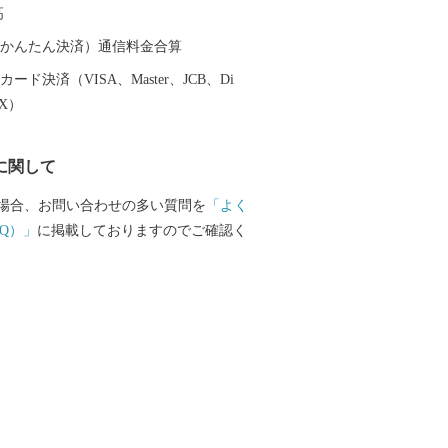
高
（auかんたん決済）通信料金合算
ード決済（VISA、Master、JCB、Di
EX）
に関して
場合、お問い合わせの多い質問を
「よく
Q）」
に掲載しておりますのでご確認く