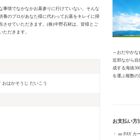
な事情でなかなかお墓参りに行けていない。そんな
供養のプロがあなた様に代わってお墓をキレイに掃
告させていただきます。(株)中野石材は、皆様とご
いただきます。
～おだやかな自然と
近郊ながら自
成する海抜30
を運ぶ複数の
 おはかそうじ だいこう 
め池、里山の
で市内を移動
でき、週末は
集います。ま
穏やかな気候
お支払い方
きます。
au PAY