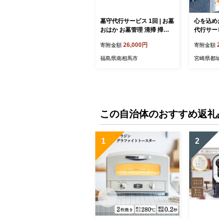
墓守代行サービス 1回 | お墓
心を込め
おはか お墓管理 清掃 掃除
代行サービ
そうじ 供花 焼香 水かけ 代
26,000円
寄附金額
寄附金額
行サービス 代行 サービス
福島 南相馬 ax001-aa
福島県南相馬市
宮崎県都
この自治体のおすすめ返礼
1
2