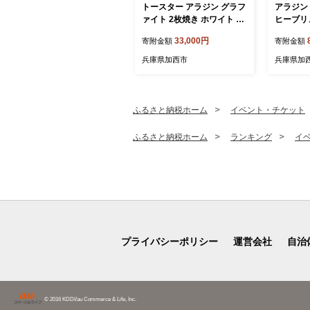
トースター アラジン グラフ
アラジン 
ァイト 2枚焼き ホワイト A
ヒーブリュ
ET-GS13CW 白 速熱 おしゃ
F Alad
33,000円
寄附金額
寄附金額
れ インテリア キッチン 家
珈琲 コ
電 兵庫 加西市 お掃除 お手
ヒー 調
兵庫県加西市
兵庫県加
入れ楽々 朝食 食パン グラ
家電 電
ファイトヒーター 速暖 パン
焼き タイマー付き 温め
ふるさと納税ホーム
イベント・チケット
ふるさと納税ホーム
ランキング
イ
プライバシーポリシー
運営会社
自治
© 2016 KDDI/au Commerce & Life, Inc.