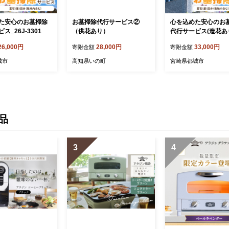
た安心のお墓掃除
お墓掃除代行サービス②
心を込めた安心のお
ス_26J-3301
（供花あり）
代行サービス(造花あり
J-3301
26,000円
28,000円
33,000円
寄附金額
寄附金額
城市
高知県いの町
宮崎県都城市
品
3
4