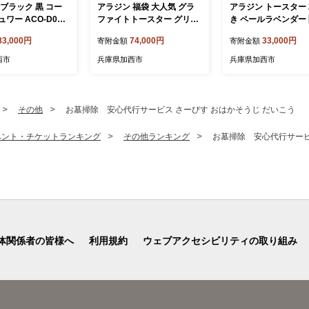
ブラック 黒 コー
アラジン 福袋 大人気 グラ
アラジン トースター 
ワー ACO-D01A
ファイトトースター グリー
き ペールラベンダー
din コーヒーメーカー
ン 緑 グラファイトミニグリ
ラー 数量限定 グラ
83,000円
74,000円
33,000円
寄附金額
寄附金額
ーヒー ドリップコー
ラー AET-GS13C CAG-MG
おしゃれ インテリア
理家電 キッチン家電
7AG セット グラファイトト
ン 家電 調理 朝食 パ
西市
兵庫県加西市
兵庫県加西市
化製品 日用品
ースター2枚焼き グラファ
家電 キッチン家電 時
イト トースター グリル お
手入れ簡単 AET-GS13
楽しみ 調理家電 キッチン家
新生活 一人暮らし
電 電化製品 日用品
その他
お墓掃除 安心代行サービス さーびす おはかそうじ だいこう
ベント・チケットランキング
その他ランキング
お墓掃除 安心代行サービ
体関係者の皆様へ
利用規約
ウェブアクセシビリティの取り組み