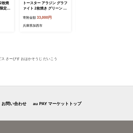
2枚焼
トースター アラジン グラフ
アラジン 電気ストーブ ホワ
 限定カ
ァイト 2枚焼き グリーン A
イト CAH-G42GD 遠赤グラ
ファイト
ET-GS13CG 緑 速熱 おしゃ
ファイト レトロ トリカゴ
33,000円
29,000円
寄附金額
寄附金額
 キッチ
れ インテリア キッチン 家
インテリア 家電 暖房 速暖
ン 調理
電 兵庫 加西市 朝食 食パン
リビング 寝室 おしゃれ 兵
兵庫県加西市
兵庫県加西市
短 お
グラファイトヒーター 速暖
庫 加西市 Aladdin ストーブ
D(V)
パン焼き タイマー付き 温め
電気ヒーター ヒーター レト
サクサク カリカリ トースト
ロ家電 電化製品 暖房器具
ス さーびす おはかそうじ だいこう
お問い合わせ
au PAY マーケットトップ