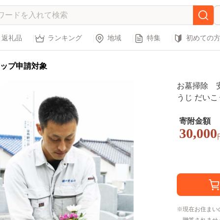
返礼品
ランキング
地域
特集
初めての
ップ申請対象
お墓掃除 
うじ だいこ
寄附金額
30,000
現在お住まい