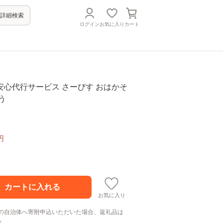
詳細検索
ログイン
お気に入り
カート
方
安心代行サービス さーびす おはかそ
う
円
お気に入り
の自治体へ寄附申込いただいた場合、返礼品は