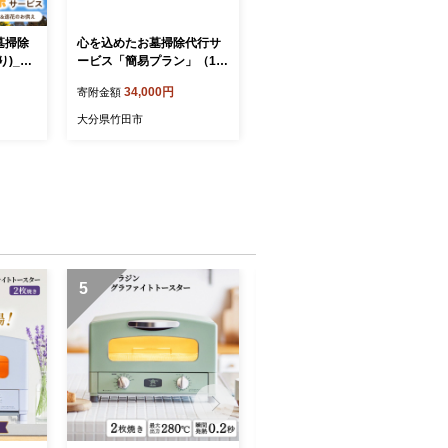
墓掃除
心を込めたお墓掃除代行サ
)_33
ービス「簡易プラン」（1回
分）
34,000円
寄附金額
大分県竹田市
5
6