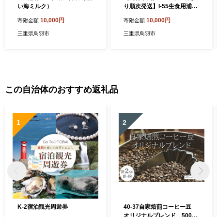
い海ミルク）
り順次発送】I-55生食用浦村
牡蠣１５個入りセット
10,000円
10,000円
寄附金額
寄附金額
三重県鳥羽市
三重県鳥羽市
この自治体のおすすめ返礼品
1
2
K-2宿泊観光周遊券
40-37自家焙煎コーヒー豆
オリジナルブレンド 500g×