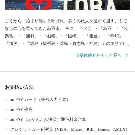
古くから「泊まり浦」と呼ばれ、多くの旅人を温かく迎え、もて
なしの心を育んできた鳥羽市。 主に、「小浜」・「鳥羽」・「安
楽島」・「浦村」・「石鏡」・「国崎」・「相差」・「畔蛸」・
「加茂」・「離島（坂手島・菅島・答志島・神島）」のエリアに
分かれ、それぞれに特徴を持っており、美しい海、その恩恵に彩
自治体紹介をもっと見る
られる海の幸、独自の自然や文化を残し、今なお受け継がれる海
女漁の文化。この地が培ってきた魅力は、数え切れないほどあり
ます。 また、鳥羽には多くの歴史・文化が遺されています。日本
一の海女のまち、鳥羽城跡地をはじめ、真珠王「御木本幸吉」が
お支払い方法
世界で初めて真珠の養殖に成功した地でもあります。鳥羽市はそ
の全域が伊勢志摩国立公園に位置し、豊かな自然景観や温暖な気
au PAY カード（番号入力不要）
候に恵まれており、市内には、数々のレジャー施設や宿泊施設が
au PAY 残高
立ち並び、温泉、グルメなど、旅の目的に応じて、様々な鳥羽の
楽しみ方が見つかるはずです。
au PAY（auかんたん決済）通信料金合算
クレジットカード決済（VISA、Master、JCB、Diners、AMEX）