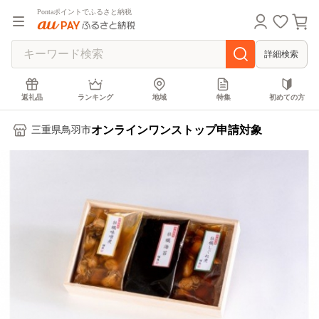
Pontaポイントでふるさと納税
詳細検索
返礼品
ランキング
地域
特集
初めての方
オンラインワンストップ申請対象
三重県鳥羽市