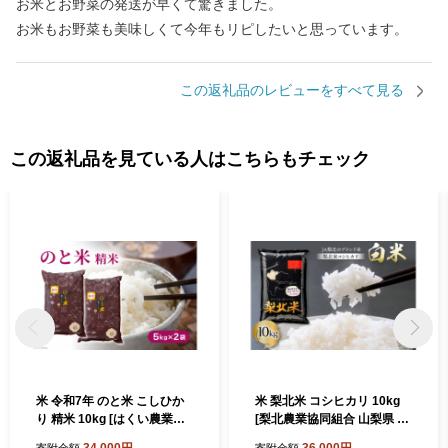
お米とお野菜の発送が早くて驚きました。
お米もお野菜も美味しくて今年もリピしたいと思っています。
この返礼品のレビューをすべて見る
この返礼品を見ている人はこちらもチェック
米 令和7年 のと米 こしひか
米 梨北米 コシヒカリ 10kg
り 精米 10kg [はくい農業協
[梨北農業協同組合 山梨県 韮
同組合 石川県 宝達志水町 38
崎市 20743165] こしひかり