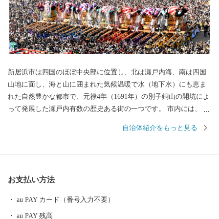
新居浜市は四国のほぼ中央部に位置し、北は瀬戸内海、南は四国
山地に面し、海と山に囲まれた気候温暖で水（地下水）にも恵ま
れた自然豊かな都市で、元禄4年（1691年）の別子銅山の開坑によ
って発展した瀬戸内有数の歴史ある街の一つです。 市内には、日
本経済の発展にも貢献し、東洋のマチュピチュと称される別子銅
自治体紹介をもっと見る
山の歴史を伝える産業遺産も数多く残っており、それらを活かし
た観光や伝統文化行事の保存と継承、そしてスポーツの振興にも
力を入れている住みやすい街です。 新居浜太鼓祭りは、四国三大
祭りのひとつに数えられており、毎年10月中旬の祭り期間中、県
お支払い方法
内外から大勢の観光客を集めています。市内には50台以上の太鼓
台があり、瀬戸内海沿岸にある数多い太鼓台の中でも、新居浜太
au PAY カード（番号入力不要）
鼓台は豪華絢爛、勇壮華麗な「男祭り」として全国的に知られて
au PAY 残高
います。