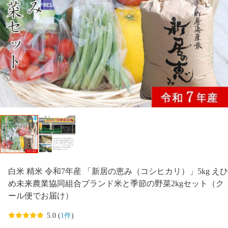
白米 精米 令和7年産 「新居の恵み（コシヒカリ）」5kg えひ
め未来農業協同組合ブランド米と季節の野菜2kgセット（ク
ール便でお届け）
5.0 (
1件
)