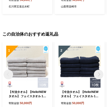
34,000円
36,000円
寄附金額
寄附金額
601249] 米 お米 ごはん コシ
お米 おこめ こめ コメ 精米 1
ヒカリ 美味しい 石川県産
0キロ ご飯 ごはん 白米 国産
石川県宝達志水町
山梨県韮崎市
JA梨北
この自治体のおすすめ返礼品
1
2
【今治タオル】【Hello!NEW
【今治タオル】【Hello!NEW
タオル】 フェイスタオル 10
タオル】 フェイスタオル 10
枚 詰め合わせ セット「癒
枚 詰め合わせ セット「癒
50,000円
50,000円
寄附金額
寄附金額
し」シリーズ ライトグレー
し」シリーズ ネイビー 吸水