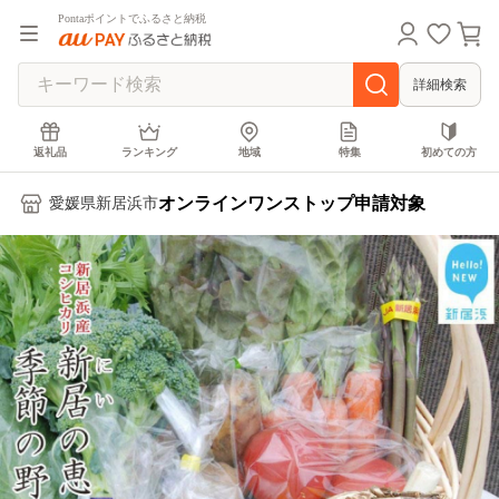
Pontaポイントでふるさと納税
詳細検索
返礼品
ランキング
地域
特集
初めての方
オンラインワンストップ申請対象
愛媛県新居浜市