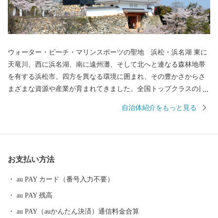
ウォーター・ビーチ・マリンスポーツの聖地 浜松・浜名湖 東に
天竜川、西に浜名湖、南に遠州灘、そして北へと連なる森林地帯
を有する浜松市。四方を異なる環境に囲まれ、その豊かさからさ
まざまな資源や産業が育まれてきました。全国トップクラスの日
照時間、温暖な気候、豊富な水源により発展した農業や水産業の
自治体紹介をもっと見る
ほか、楽器やオートバイ、繊維、食品など、ものづくりの街は生
んだ資源や製品には、日本のみならず世界でも認められる逸品が
数多く存在します。 また、浜名湖ではクルージングやフィッシン
グはもちろん、ウェイクボードや ウインドサーフィンなどさまざ
お支払い方法
まなウォーター・ビーチ・マリンスポーツを楽しむことができ、
自然と一体化する感動も味わうことができます。
au PAY カード（番号入力不要）
au PAY 残高
au PAY（auかんたん決済）通信料金合算