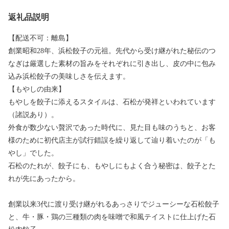
返礼品説明
【配送不可：離島】
創業昭和28年、浜松餃子の元祖。先代から受け継がれた秘伝のつ
なぎは厳選した素材の旨みをそれぞれに引き出し、皮の中に包み
込み浜松餃子の美味しさを伝えます。
【もやしの由来】
もやしを餃子に添えるスタイルは、石松が発祥といわれています
（諸説あり）。
外食が数少ない贅沢であった時代に、見た目も味のうちと、お客
様のために初代店主が試行錯誤を繰り返して辿り着いたのが「も
やし」でした。
石松のたれが、餃子にも、もやしにもよく合う秘密は、餃子とた
れが先にあったから。
創業以来3代に渡り受け継がれるあっさりでジューシーな石松餃子
と、牛・豚・鶏の三種類の肉を味噌で和風テイストに仕上げた石