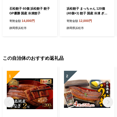
石松餃子 60個 浜松餃子 餃子
浜松餃子 まっちゃん 120個
GP優勝 国産 冷凍餃子
(40個×3) 餃子 国産 冷凍 ぎょ
うざ 浜松
14,000円
12,000円
寄附金額
寄附金額
静岡県浜松市
静岡県浜松市
この自治体のおすすめ返礼品
1
2