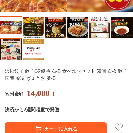
浜松餃子 餃子GP優勝 石松 食べ比べセット 58個 石松 餃子
国産 冷凍 ぎょうざ 浜松
14,000
寄附金額
円
決済から2週間程度で発送