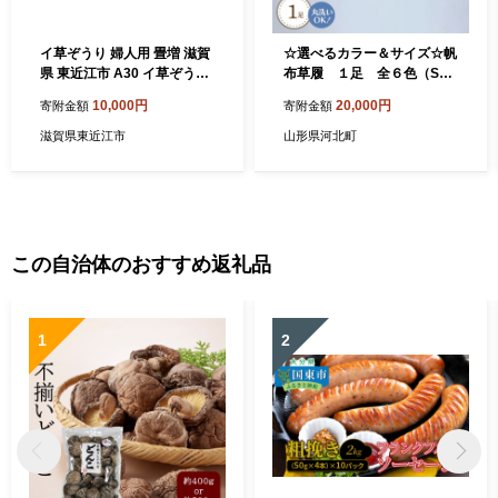
イ草ぞうり 婦人用 畳増 滋賀
☆選べるカラー＆サイズ☆帆
県 東近江市 A30 イ草ぞうり
布草履 １足 全６色（Sサ
婦人用 草履 ぞうり サンダル
イズ / Mサイズ / Lサイズ）
10,000円
20,000円
寄附金額
寄附金額
レディース 女性 和風 和モダ
ン 国産 履物 軽い 軽量 快適
滋賀県東近江市
山形県河北町
さらり 気持ちいい プレゼン
ト ギフト
この自治体のおすすめ返礼品
1
2