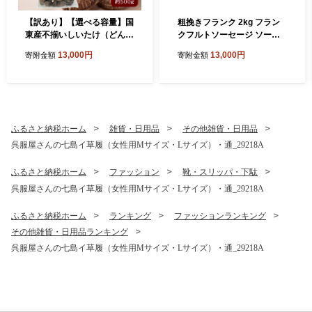
【訳あり】【選べる容量】国
粗挽きフランク 2kg フラン
東産不揃いしいたけ（どん
クフルトソーセージ ソーセ
こ）_2634R
ージ フランク 国産 大分県産
13,000円
13,000円
寄附金額
寄附金額
豚 豚肉 鶏肉 旨味 おかず お
つまみ バーベキュー アウト
ドア キャンプ パーティー_1
500R
ふるさと納税ホーム
雑貨・日用品
その他雑貨・日用品
呉服屋さんの七島イ草履（女性用Mサイズ・Lサイズ）・通_29218A
ふるさと納税ホーム
ファッション
靴・スリッパ・下駄
呉服屋さんの七島イ草履（女性用Mサイズ・Lサイズ）・通_29218A
ふるさと納税ホーム
ランキング
ファッションランキング
その他雑貨・日用品ランキング
呉服屋さんの七島イ草履（女性用Mサイズ・Lサイズ）・通_29218A