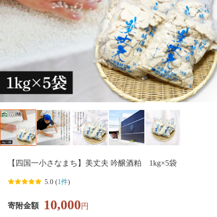
【四国一小さなまち】美丈夫 吟醸酒粕 1kg×5袋
5.0 (
1件
)
10,000
寄附金額
円