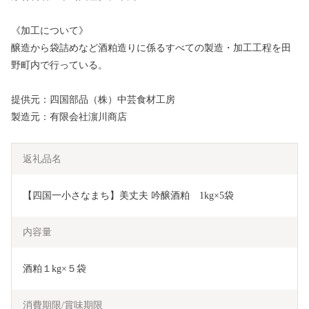
《加工について》
醸造から袋詰めなど酒粕造りに係るすべての製造・加工工程を田
野町内で行っている。
提供元：四国部品（株）中芸食材工房
製造元：有限会社濵川商店
返礼品名
【四国一小さなまち】美丈夫 吟醸酒粕　1kg×5袋
内容量
酒粕１kg×５袋
消費期限/賞味期限