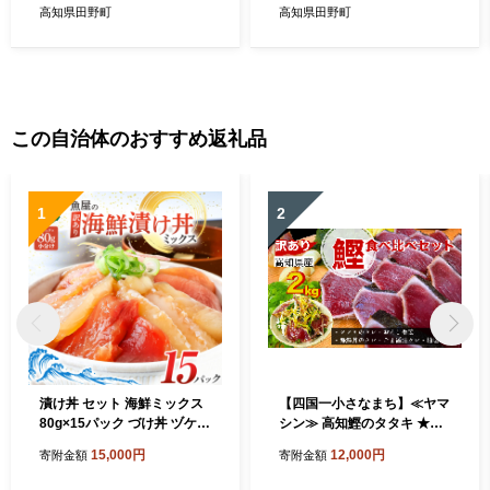
高知県田野町
高知県田野町
この自治体のおすすめ返礼品
1
2
漬け丼 セット 海鮮ミックス
【四国一小さなまち】≪ヤマ
80g×15パック づけ丼 ヅケ丼
シン≫ 高知鰹のタタキ ★訳
海鮮丼 海鮮丼の具 漬け丼の
あり★ ２ｋｇ 食べ比べセ
15,000円
12,000円
寄附金額
寄附金額
素 訳あり 規格外 マグロ 鮪
ット（タレ・おろし生姜・柚
まぐろ ブリ 鰤 ぶり カンパチ
塩付き）