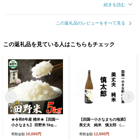
す。
この返礼品のレビューをすべて見る
この返礼品を見ている人はこちらもチェック
★令和8年産 精米★【四国一
【四国一小さなまちの地酒】
小さなまち】 田野米 5kg（5
美丈夫 純米 慎太郎 （一
kg×1袋）
升瓶）
10,000円
12,000円
寄附金額
寄附金額