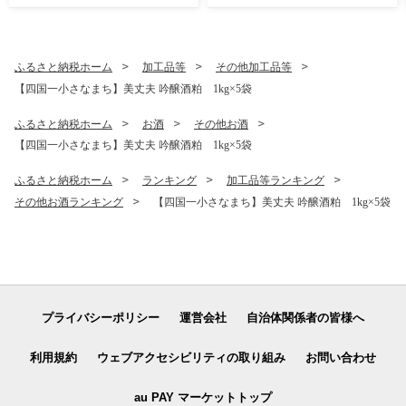
かんぱち タイ 鯛 たい 真鯛
ハマチ はまち イカ いか サー
モン どんぶり おかず 惣菜 海
鮮 魚介類 新鮮 個包装 小分け
ふるさと納税ホーム
加工品等
その他加工品等
真空パック 海鮮丼セット 刺
【四国一小さなまち】美丈夫 吟醸酒粕 1kg×5袋
身 おすすめ 人気 ランキング
ふるさと納税 ふるさとチョ
ふるさと納税ホーム
お酒
その他お酒
イス 15000円
【四国一小さなまち】美丈夫 吟醸酒粕 1kg×5袋
ふるさと納税ホーム
ランキング
加工品等ランキング
その他お酒ランキング
【四国一小さなまち】美丈夫 吟醸酒粕 1kg×5袋
プライバシーポリシー
運営会社
自治体関係者の皆様へ
利用規約
ウェブアクセシビリティの取り組み
お問い合わせ
au PAY マーケットトップ