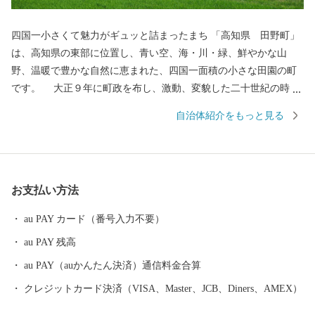
四国一小さくて魅力がギュッと詰まったまち 「高知県 田野町」
は、高知県の東部に位置し、青い空、海・川・緑、鮮やかな山
野、温暖で豊かな自然に恵まれた、四国一面積の小さな田園の町
です。 大正９年に町政を布し、激動、変貌した二十世紀の時代
を町民の英知とたゆみない勤勉な努力と郷土愛のもとに、人情豊
自治体紹介をもっと見る
かな明るい活力ある今日の町勢を築いてり、2020年に町制100周年
を迎えます。 山・川・海の豊かな自然に囲まれた環境と、総面
積６．５３㎢のコンパクトなまちの特性を生かし、皆が安心・安
全に暮らし、いきいきと仕事ができる生活環境を整備し、誰もが
お支払い方法
「訪れてみたい」、「住んでみたい」、「住み続けたい」と思え
るような日本一魅力のあるまち、生涯を通じて幸せを感じてもら
au PAY カード（番号入力不要）
える町を目指し、誠心誠意取り組んでまいります。
au PAY 残高
au PAY（auかんたん決済）通信料金合算
クレジットカード決済（VISA、Master、JCB、Diners、AMEX）