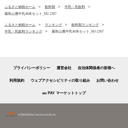
ふるさと納税ホーム
飲料類
牛乳・乳飲料
霧島山麓牛乳48本セット_MJ-2307
ふるさと納税ホーム
ランキング
飲料類ランキング
牛乳・乳飲料ランキング
霧島山麓牛乳48本セット_MJ-2307
プライバシーポリシー
運営会社
自治体関係者の皆様へ
利用規約
ウェブアクセシビリティの取り組み
お問い合わせ
au PAY マーケットトップ
© 2016 KDDI/au Commerce & Life, Inc.