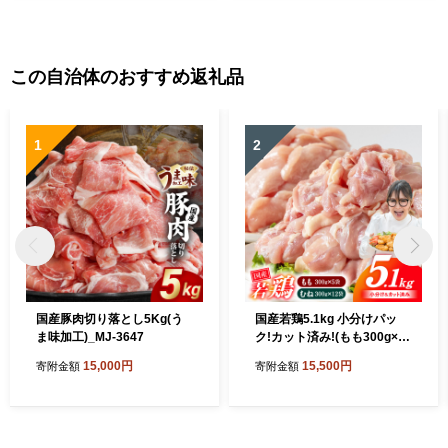
この自治体のおすすめ返礼品
1
2
国産豚肉切り落とし5Kg(う
国産若鶏5.1kg 小分けパッ
ま味加工)_MJ-3647
ク!カット済み!(もも300g×5
P・むね300g×12P)_MJE-33
15,000円
15,500円
寄附金額
寄附金額
-007-N5100g