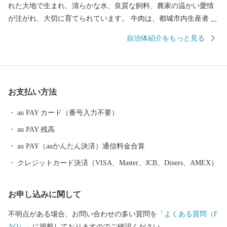
れた大地で生まれ、清らかな水、良質な飼料、農家の温かい愛情
が注がれ、大切に育てられています。 牛肉は、都城市内生産者の
努力のもと、きめ細やかな霜降りと色艶の良い柔らかい肉質が特
自治体紹介をもっと見る
徴です。 5年に一度和牛の日本一を決める「第12回全国和牛能力
共進会」(R4年10月)において、都城産の宮崎牛が最高賞である内
閣総理大臣賞を4回連続受賞いたしました。 豚肉は、養豚農家
各々が厳選した穀物に酵母、乳酸菌などを加えた飼料を与え、良
お支払い方法
質な肉質が特徴で多くのブランド豚が確立されています。 鶏肉
は、それぞれの銘柄に合わせて独自の飼料や飼育方法で生産され
au PAY カード（番号入力不要）
ています。 日本一の出荷額を誇る焼酎は、霧島山麓で育つサツマ
au PAY 残高
イモや地下深くからくみ上げられた清らかな水などを原料に作ら
れ、全国の愛飲家に愛されています。市内４つの蔵元が生み出
au PAY（auかんたん決済）通信料金合算
す、吟味を重ねた味わい深い個性的な焼酎は、たくさんの人たち
クレジットカード決済（VISA、Master、JCB、Diners、AMEX）
を魅了し続けています。 「MADE IN 都城」、つまり「都城産」
にこだわっています！
お申し込みに関して
不明点がある場合、お問い合わせの多い質問を
「よくある質問（F
AQ）」
に掲載しておりますのでご確認ください。