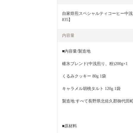
自家焙煎スペシャルティコーヒー中浅煎
835】
内容量
■内容量/製造地
碓氷ブレンド(中浅煎り、粉)200g×1
くるみクッキー 80g 1袋
キャラメル胡桃タルト 120g 1袋
製造地:すべて長野県北佐久郡御代田
■原材料