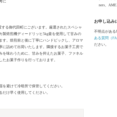
考に
ners、AM
お申し込み
井沢の南西に位置する御代田町にございます。厳選されたスペシャ
不明点がある
カ製焙煎機ディードリッヒ5kg釜を使用して甘みの
ある質問（FA
ます。焙煎前と後に丁寧にハンドピックし、アロマ
ださい。
寧に詰めて出荷いたします。隣接するお菓子工房で
みを味わうために、甘みを抑えたお菓子、ファネル
したお菓子作りを行っております。
湿を避けて冷暗所で保管してください。
るだけ早く使用してください。