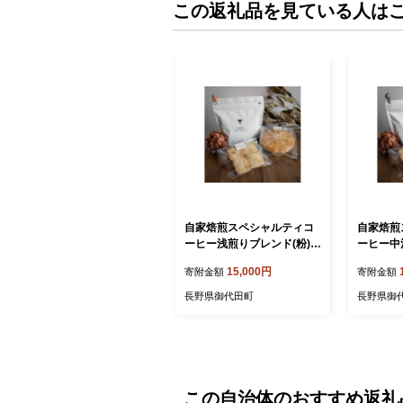
この返礼品を見ている人は
自家焙煎スペシャルティコ
自家焙煎
ーヒー浅煎りブレンド(粉)と
ーヒー中
胡桃焼き菓子のセット【11
のまま)
15,000円
寄附金額
寄附金額
40836】
ット【11
長野県御代田町
長野県御
この自治体のおすすめ返礼