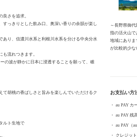
の良さを追求。
、すっきりとした飲み口、奥深い香りの余韻が楽し
～長野県御代田町へよ
指の活火山であ
であり、信濃川水系と利根川水系を分ける中央分水
地域にありま
が比較的少な
にも流れつきます。
キャベツ)の
様なコーヒーの波が静かに日本に浸透することを願って、碓
には精密機械
北陸新幹線や
も整っており
すい自然豊か
お支払い方
えて胡桃の香ばしさと旨みを楽しんでいただけるク
長野県下でも
齢人口の比率
au PAY
ています。 
au PAY 残
州・御代田龍
タルト生地で
夏の一大イベ
au PAY
クレジットカ