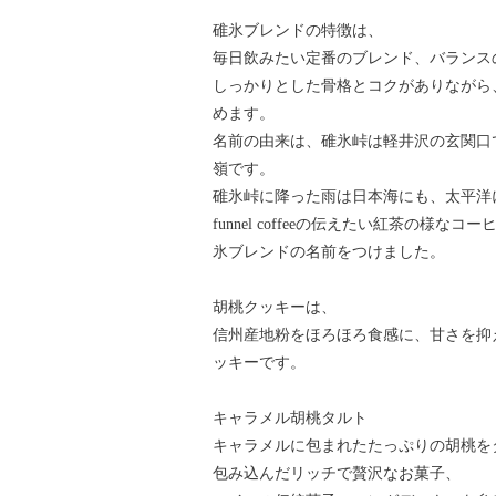
碓氷ブレンドの特徴は、
毎日飲みたい定番のブレンド、バランス
しっかりとした骨格とコクがありながら
めます。
名前の由来は、碓氷峠は軽井沢の玄関口
嶺です。
碓氷峠に降った雨は日本海にも、太平洋
funnel coffeeの伝えたい紅茶の
氷ブレンドの名前をつけました。
胡桃クッキーは、
信州産地粉をほろほろ食感に、甘さを抑
ッキーです。
キャラメル胡桃タルト
キャラメルに包まれたたっぷりの胡桃を
包み込んだリッチで贅沢なお菓子、