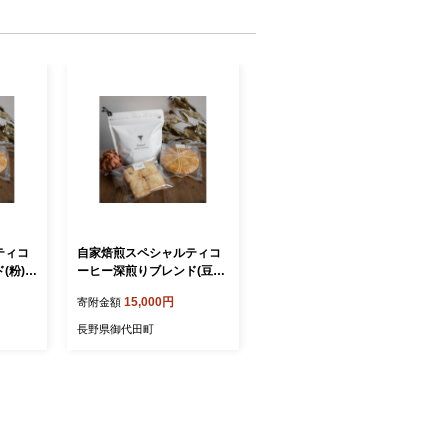
ティコ
自家焙煎スペシャルティコ
(粉)と
ーヒー深煎りブレンド(豆の
【11
まま)と胡桃焼き菓子のセッ
15,000円
寄附金額
ト【1140831】
長野県御代田町