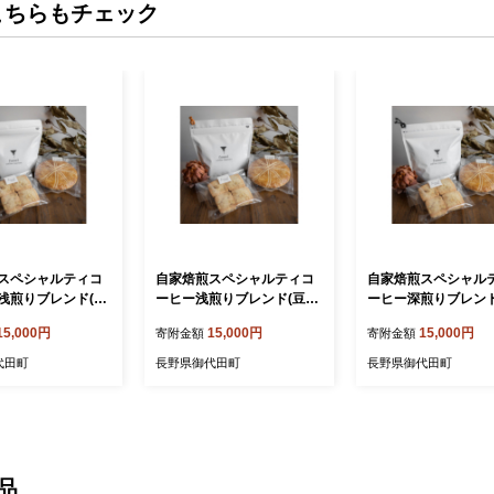
こちらもチェック
スペシャルティコ
自家焙煎スペシャルティコ
自家焙煎スペシャル
浅煎りブレンド(豆
ーヒー浅煎りブレンド(豆の
ーヒー深煎りブレンド
と胡桃焼き菓子のセ
まま)と胡桃焼き菓子のセッ
胡桃焼き菓子のセット
15,000円
15,000円
15,000円
寄附金額
寄附金額
40832】
ト【1140833】
40834】
代田町
長野県御代田町
長野県御代田町
品