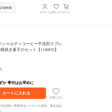
詳細検索
ログイン
お気に入り
カート
方
ペシャルティコーヒー中浅煎りブレ
胡桃焼き菓子のセット【1140835】
円
わずか 寄付はお早めに
お気に入り
の自治体へ寄附申込いただいた場合、返礼品は
ん。