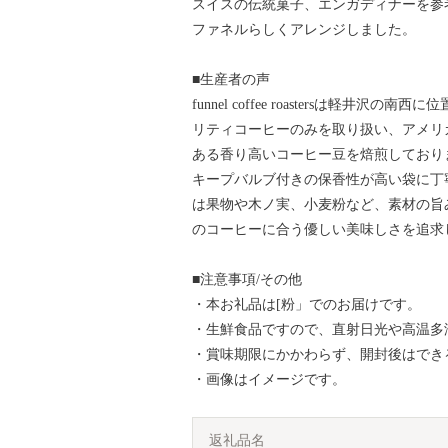
スイスの伝統菓子、エンガディナーを参
ファネルらしくアレンジしました。
■生産者の声
funnel coffee roastersは軽
リティコーヒーのみを取り扱い、アメリ
ある香り高いコーヒー豆を焙煎しており
キープバルブ付きの保香性が高い袋に丁
は果物や木ノ実、小麦粉など、素材の旨
のコーヒーに合う優しい美味しさを追求
■注意事項/その他
・本お礼品は[粉」でのお届けです。
・生鮮食品ですので、直射日光や高温多
・賞味期限にかかわらず、開封後はでき
・画像はイメージです。
返礼品名