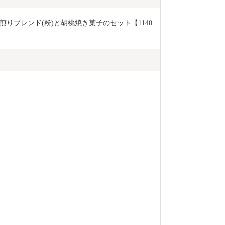
りブレンド(粉)と胡桃焼き菓子のセット【1140
町