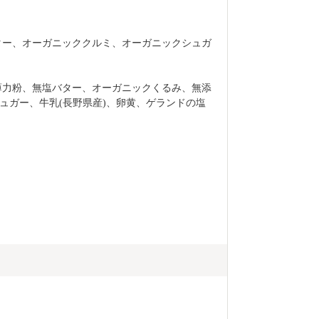
ター、オーガニッククルミ、オーガニックシュガ
薄力粉、無塩バター、オーガニックくるみ、無添
ュガー、牛乳(長野県産)、卵黄、ゲランドの塩