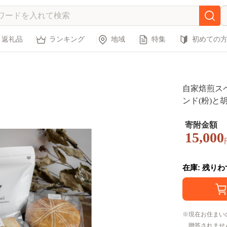
返礼品
ランキング
地域
特集
初めての
自家焙煎ス
ンド(粉)と
寄附金額
15,000
在庫: 残り
現在お住まい
贈答されませ