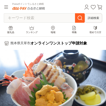
Pontaポイントでふるさと納税
詳細検索
返礼品
ランキング
地域
特集
初めての方
オンラインワンストップ申請対象
熊本県天草市