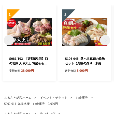
1
2
S081-T03_【定期便3回】幻
S106-045_選べる真鯛の晩酌
の地鶏 天草大王 3種(もも
セット（真鯛の炙り・刺身用
肉、骨付きモモ肉、炭火焼)
サク・醤油漬け）
38,000円
8,000円
寄附金額
寄附金額
約2.3kg
ふるさと納税ホーム
イベント・チケット
お食事券
S002-014_丸健水産 お食事券 3,000円
ふるさと納税ホーム
ランキング