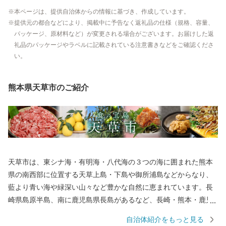
本ページは、提供自治体からの情報に基づき、作成しています。
提供元の都合などにより、掲載中に予告なく返礼品の仕様（規格、容量、
パッケージ、原材料など）が変更される場合がございます。お届けした返
礼品のパッケージやラベルに記載されている注意書きなどをご確認くださ
い。
熊本県天草市のご紹介
天草市は、東シナ海・有明海・八代海の３つの海に囲まれた熊本
県の南西部に位置する天草上島・下島や御所浦島などからなり、
藍より青い海や緑深い山々など豊かな自然に恵まれています。長
崎県島原半島、南に鹿児島県長島があるなど、長崎・熊本・鹿児
島を結ぶ九州西岸地域の拠点となる位置にあり、産業の振興や地
自治体紹介をもっと見る
域間交流などあらゆる分野において、さらなる発展が期待される