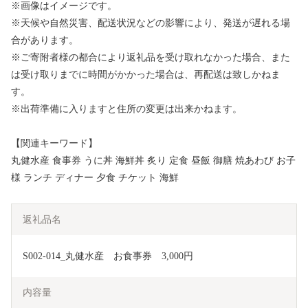
※画像はイメージです。
※天候や自然災害、配送状況などの影響により、発送が遅れる場
合があります。
※ご寄附者様の都合により返礼品を受け取れなかった場合、また
は受け取りまでに時間がかかった場合は、再配送は致しかねま
す。
※出荷準備に入りますと住所の変更は出来かねます。
【関連キーワード】
丸健水産 食事券 うに丼 海鮮丼 炙り 定食 昼飯 御膳 焼あわび お子
様 ランチ ディナー 夕食 チケット 海鮮
返礼品名
S002-014_丸健水産　お食事券　3,000円
内容量