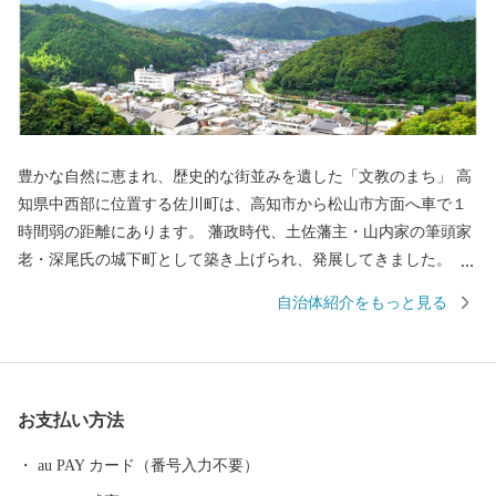
豊かな自然に恵まれ、歴史的な街並みを遺した「文教のまち」 高
知県中西部に位置する佐川町は、高知市から松山市方面へ車で１
時間弱の距離にあります。 藩政時代、土佐藩主・山内家の筆頭家
老・深尾氏の城下町として築き上げられ、発展してきました。 深
尾氏が代々、教育に力を入れ文武両道を推奨してきたことから、
自治体紹介をもっと見る
「明治の元勲」田中光顕や「日本植物学の父」牧野富太郎といっ
た、多くの文教人を輩出し、古くから「文教のまち」として知ら
れています。 町の産業では、土佐を代表する歴史と伝統を誇る
「司牡丹酒造」による酒造業や、米・ニラ・イチゴ・梨・土佐文
お支払い方法
旦などの農業が盛んで、また近年では自伐型林業の推進や、佐川
町産木材と最新技術を組み合わせた新しいものづくりにも力を入
au PAY カード（番号入力不要）
れています。その他、町内酪農家産の生乳のみを使用した牛乳