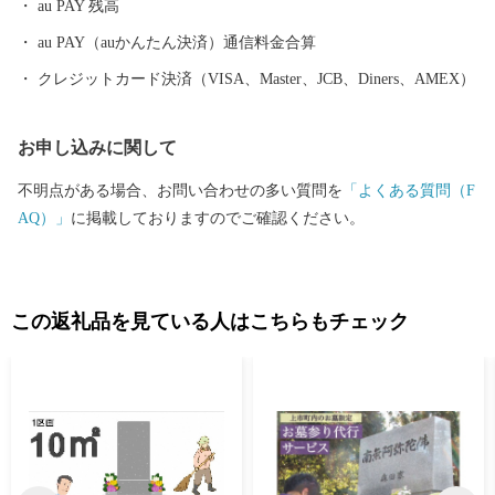
au PAY 残高
は、「さかわの地乳（ぢちち）」として、町内外から人気を博し
ています。 白壁の酒蔵に代表される歴史的な街並みをそこかしこ
au PAY（auかんたん決済）通信料金合算
に遺し、歴史と緑が香る「文教のまち」佐川町を一度覗いてみま
クレジットカード決済（VISA、Master、JCB、Diners、AMEX）
せんか？
お申し込みに関して
不明点がある場合、お問い合わせの多い質問を
「よくある質問（F
AQ）」
に掲載しておりますのでご確認ください。
この返礼品を見ている人はこちらもチェック