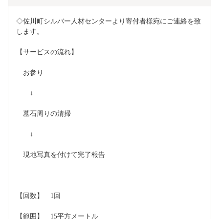
◇佐川町シルバー人材センターより寄付者様宛にご連絡を致
します。
【サービスの流れ】
　お参り
　　↓
　墓石周りの清掃
　　↓
　現地写真を付けて完了報告
【回数】　1回
【範囲】　15平方メートル