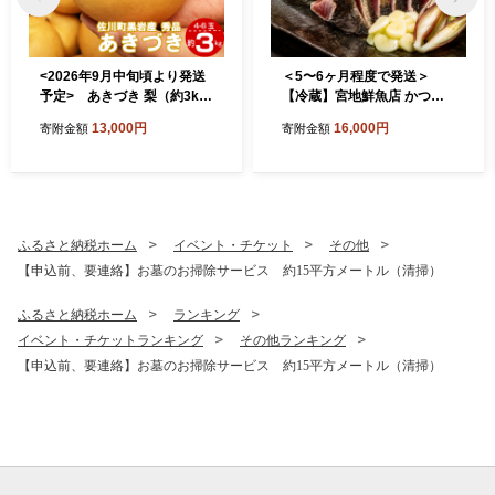
<2026年9月中旬頃より発送
＜5〜6ヶ月程度で発送＞
予定> あきづき 梨（約3kg
【冷蔵】宮地鮮魚店 かつお
／4～7玉）秋月梨 佐川
のたたき 麦藁焼 （約600〜7
13,000円
16,000円
寄附金額
寄附金額
町 黒岩
00g） 鰹 カツオ タタキ ※
※配送できない地域がありま
す※※
ふるさと納税ホーム
イベント・チケット
その他
【申込前、要連絡】お墓のお掃除サービス 約15平方メートル（清掃）
ふるさと納税ホーム
ランキング
イベント・チケットランキング
その他ランキング
【申込前、要連絡】お墓のお掃除サービス 約15平方メートル（清掃）