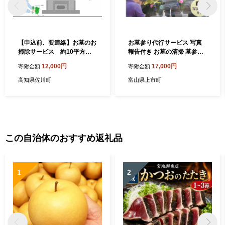
【申込前、要連絡】お墓のお
お墓参り代行サービス 写真
掃除サービス 約10平方メ
報告付き お墓の清掃 墓参り
ートル（草引・清掃）
線香 《上市町内のお墓限
12,000円
17,000円
寄附金額
寄附金額
定・申込前にご連絡くださ
い》/ 杉本工業所 / 富山県 上
高知県佐川町
富山県上市町
市町
この自治体のおすすめ返礼品
1
2