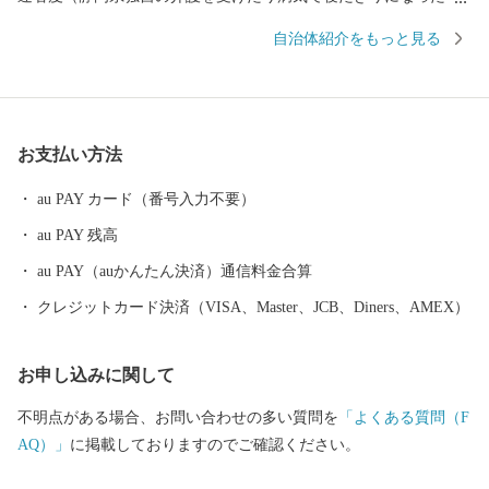
せず、自立して健康に生活できる期間）が毎年上位で、元気な人
自治体紹介をもっと見る
が多い町です。 また、三方を小高い山々に囲まれ、町の中央を
清流「太田川」が流れ、どこか京都に似た風情を感じる町でもあ
ります。 大正12年（1923年）7月、森町を訪れた地理学者「志賀
重昂（しがしげたか）」は、山紫水明のこの町を「小京都」と称
お支払い方法
賛し、以来遠州の小京都と呼ばれるようになりました。 森町に
は、5月の新茶、6月のとうもろこし、8月の新米、11月の次郎柿、
au PAY カード（番号入力不要）
12月のレタス、通年出荷できるクラウンメロン、歴史と伝統のあ
au PAY 残高
る品々などなど、多くの特産品に恵まれている町です。みなさま
には、そんな静岡県森町の選りすぐりのお礼の品を心を込めてお
au PAY（auかんたん決済）通信料金合算
送りいたします。
クレジットカード決済（VISA、Master、JCB、Diners、AMEX）
お申し込みに関して
不明点がある場合、お問い合わせの多い質問を
「よくある質問（F
AQ）」
に掲載しておりますのでご確認ください。