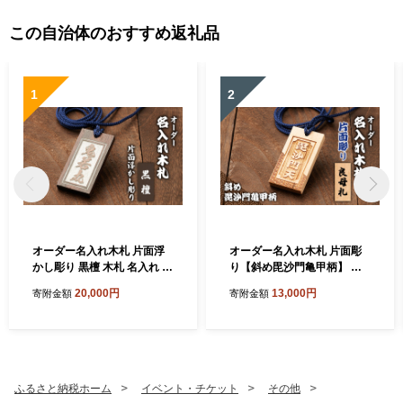
この自治体のおすすめ返礼品
1
2
オーダー名入れ木札 片面浮
オーダー名入れ木札 片面彫
かし彫り 黒檀 木札 名入れ 静
り【斜め毘沙門亀甲柄】 良
岡県 森町
母札 木札 名入れ 静岡県 森町
20,000円
13,000円
寄附金額
寄附金額
ふるさと納税ホーム
イベント・チケット
その他