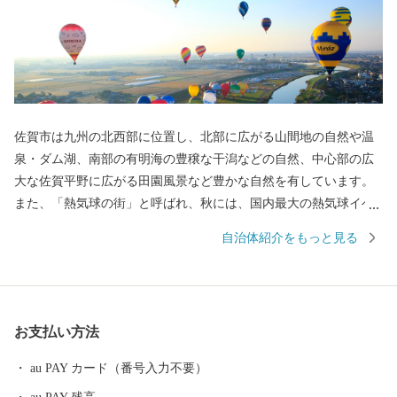
佐賀市は九州の北西部に位置し、北部に広がる山間地の自然や温
泉・ダム湖、南部の有明海の豊穣な干潟などの自然、中心部の広
大な佐賀平野に広がる田園風景など豊かな自然を有しています。
また、「熱気球の街」と呼ばれ、秋には、国内最大の熱気球イベ
ント「佐賀インターナショナルバルーンフェスタ」を開催し、沢
自治体紹介をもっと見る
山の熱気球が広大な佐賀平野を彩ります。 平成27年5月には、渡
り鳥のシギ・チドリ類飛来数日本一を誇り、紅葉する塩生生物
「シチメンソウ」が自生する「東よか干潟」が、ラムサール条約
湿地に登録されました。 日本初の実用蒸気船「凌風丸」が造られ
お支払い方法
た世界文化遺産「三重津海軍所跡」をはじめ、幕末維新の歴史遺
産も見どころの1つです。
au PAY カード（番号入力不要）