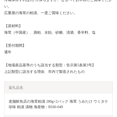
い。
広重屋の海茸の粕漬、一度ご賞味ください。
【原材料】
海茸（中国産）、酒粕、水飴、砂糖、清酒、香辛料、塩
【受付期間】
通年
【地場産品基準のうち該当する類型：告示第5条第3号】
上記類型に該当する理由 市内で製造されたもの
返礼品名
老舗鮮魚店の海茸粕漬 280g×2パック 海茸 うみたけ ウミタケ 
珍味 粕漬 漬物 海産物：B160-049