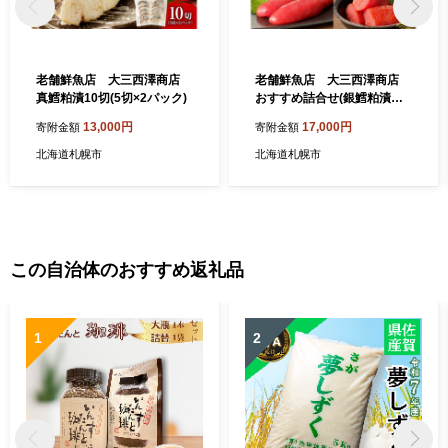
老舗鮮魚店 大三西澤商店
老舗鮮魚店 大三西澤商店
真鱈粕漬10切(5切×2パック)
おすすめ詰合せ(銀鱈粕漬・
横綱たらこ・横綱明太子）
13,000円
17,000円
寄附金額
寄附金額
北海道札幌市
北海道札幌市
この自治体のおすすめ返礼品
1
2