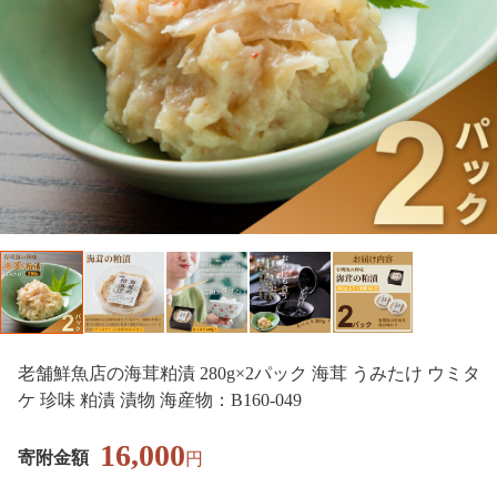
老舗鮮魚店の海茸粕漬 280g×2パック 海茸 うみたけ ウミタ
ケ 珍味 粕漬 漬物 海産物：B160-049
16,000
寄附金額
円