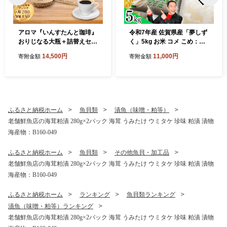
アロマ『いんすたんと珈琲』
令和7年産 佐賀県産「夢しず
おりじなる大瓶＋詰替えセッ
く」5kg お米 コメ こめ：B1
ト インスタントコーヒー 珈
10-064
14,500円
11,000円
寄附金額
寄附金額
琲 飲料 アロマ珈琲 佐賀県 佐
賀市 三瀬村：B145-024
ふるさと納税ホーム
魚貝類
漬魚（味噌・粕等）
老舗鮮魚店の海茸粕漬 280g×2パック 海茸 うみたけ ウミタケ 珍味 粕漬 漬物
海産物：B160-049
ふるさと納税ホーム
魚貝類
その他魚貝・加工品
老舗鮮魚店の海茸粕漬 280g×2パック 海茸 うみたけ ウミタケ 珍味 粕漬 漬物
海産物：B160-049
ふるさと納税ホーム
ランキング
魚貝類ランキング
漬魚（味噌・粕等）ランキング
老舗鮮魚店の海茸粕漬 280g×2パック 海茸 うみたけ ウミタケ 珍味 粕漬 漬物