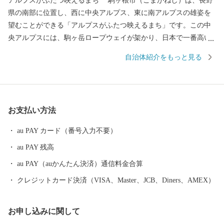
アルプスがふたつ映えるまち 駒ヶ根市（こまがねし）は、長野
県の南部に位置し、西に中央アルプス、東に南アルプスの雄姿を
望むことができる「アルプスがふたつ映えるまち」です。この中
央アルプスには、駒ヶ岳ロープウェイが架かり、日本で一番高い
駅、標高2,612mの世界へ運んでくれます。また、駒ヶ根高原、早
自治体紹介をもっと見る
太郎温泉郷などがあり、全国各地から観光客が訪れる風光明媚な
観光都市です。 私たちは、市民一人ひとりがまちづくりの主役
として、この豊かな自然を守り育て、安全で快適な生活環境を育
み「ともに創ろう！笑顔あふれるまち駒ヶ根」を合言葉にまちづ
お支払い方法
くりを進めています。 アルプスの雄大な山々からの雪解け水、
昼夜の寒暖差が大きい内陸性の気候は、味・品質の良い農産物を
au PAY カード（番号入力不要）
育みます。まさに「宝」といえるこの恵まれた自然環境から生ま
au PAY 残高
れた特産品をご賞味ください。また、この機会にぜひ自然豊かな
信州駒ヶ根へ足をお運びください。
au PAY（auかんたん決済）通信料金合算
クレジットカード決済（VISA、Master、JCB、Diners、AMEX）
お申し込みに関して