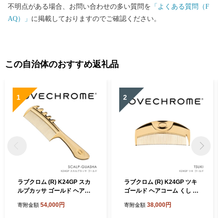
不明点がある場合、お問い合わせの多い質問を
「よくある質問（F
AQ）」
に掲載しておりますのでご確認ください。
この自治体のおすすめ返礼品
1
2
ラブクロム (R) K24GP スカ
ラブクロム (R) K24GP ツキ
ルプカッサ ゴールド ヘアコ
ゴールド ヘアコーム くし コ
ーム くし コーム カッサ LOV
ーム LOVECHROME さらつ
54,000円
38,000円
寄附金額
寄附金額
ECHROME さらつや ヘアケ
や ヘアケア 駒ヶ根市
ア 駒ヶ根市