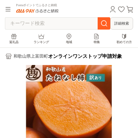
Pontaポイントでふるさと納税
詳細検索
返礼品
ランキング
地域
特集
初めての方
オンラインワンストップ申請対象
和歌山県上富田町