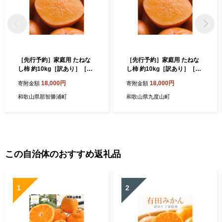
［先行予約］家庭用 たねな
［先行予約］家庭用 たねな
し柿 約10kg［訳あり］［刀
し柿 約10kg［訳あり］［刀
根早生・平核無柿（ひらたね
根早生・平核無柿（ひらたね
18,000円
18,000円
寄附金額
寄附金額
なしかき）］［カキ・種無
なしかき）］［カキ・種無
柿・種無し柿・種なし柿・無
柿・種無し柿・種なし柿・無
和歌山県那智勝浦町
和歌山県九度山町
核柿］［IKE321］
核柿］［IKE321］
この自治体のおすすめ返礼品
1
2