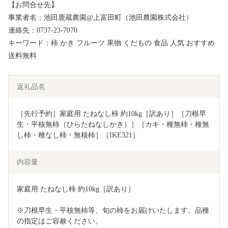
【お問合せ先】
事業者名：池田鹿蔵農園@上富田町（池田農園株式会社）
連絡先：0737-23-7070
キーワード：柿 かき フルーツ 果物 くだもの 食品 人気 おすすめ
送料無料
返礼品名
［先行予約］家庭用 たねなし柿 約10kg［訳あり］［刀根早
生・平核無柿（ひらたねなしかき）］［カキ・種無柿・種無
し柿・種なし柿・無核柿］［IKE321］
内容量
家庭用 たねなし柿 約10kg［訳あり］
※刀根早生・平核無柿等、旬の柿をお届けいたします。品種
の指定はご容赦ください。