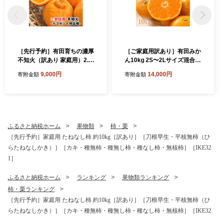
［先行予約］有田育ちの濃厚
［ご家庭用訳あり］有田みか
不知火（訳あり 家庭用）2.5
ん10kg 2S〜2Lサイズ混合
kg［MS40］
［UT152］
9,000円
14,000円
寄附金額
寄附金額
ふるさと納税ホーム
果物類
柿・栗
［先行予約］家庭用 たねなし柿 約10kg［訳あり］［刀根早生・平核無柿（ひ
らたねなしかき）］［カキ・種無柿・種無し柿・種なし柿・無核柿］［IKE32
1］
ふるさと納税ホーム
ランキング
果物類ランキング
柿・栗ランキング
［先行予約］家庭用 たねなし柿 約10kg［訳あり］［刀根早生・平核無柿（ひ
らたねなしかき）］［カキ・種無柿・種無し柿・種なし柿・無核柿］［IKE32