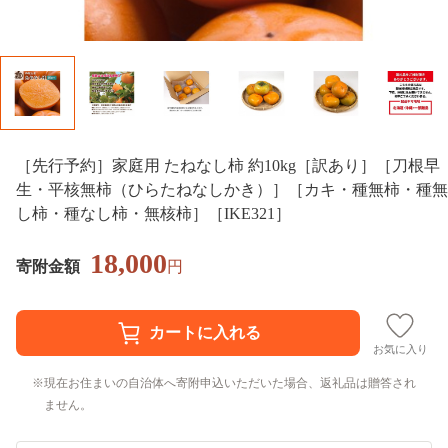
［先行予約］家庭用 たねなし柿 約10kg［訳あり］［刀根早
生・平核無柿（ひらたねなしかき）］［カキ・種無柿・種無
し柿・種なし柿・無核柿］［IKE321］
18,000
寄附金額
円
お気に入り
現在お住まいの自治体へ寄附申込いただいた場合、返礼品は贈答され
ません。