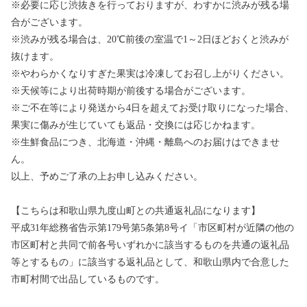
※必要に応じ渋抜きを行っておりますが、わすかに渋みが残る場
合がございます。
※渋みが残る場合は、20℃前後の室温で1～2日ほどおくと渋みが
抜けます。
※やわらかくなりすぎた果実は冷凍してお召し上がりください。
※天候等により出荷時期が前後する場合がございます。
※ご不在等により発送から4日を超えてお受け取りになった場合、
果実に傷みが生じていても返品・交換には応じかねます。
※生鮮食品につき、北海道・沖縄・離島へのお届けはできませ
ん。
以上、予めご了承の上お申し込みください。
【こちらは和歌山県九度山町との共通返礼品になります】
平成31年総務省告示第179号第5条第8号イ「市区町村が近隣の他の
市区町村と共同で前各号いずれかに該当するものを共通の返礼品
等とするもの」に該当する返礼品として、和歌山県内で合意した
市町村間で出品しているものです。