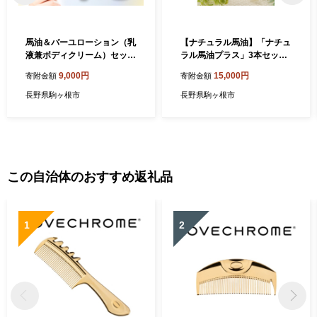
馬油＆バーユローション（乳
【ナチュラル馬油】「ナチュ
液兼ボディクリーム）セット
ラル馬油プラス」3本セット
美容グッズ スキンケア 馬油
スキンケア 化粧水 美容 美容
9,000円
15,000円
寄附金額
寄附金額
クリーム
オイル
長野県駒ヶ根市
長野県駒ヶ根市
この自治体のおすすめ返礼品
1
2