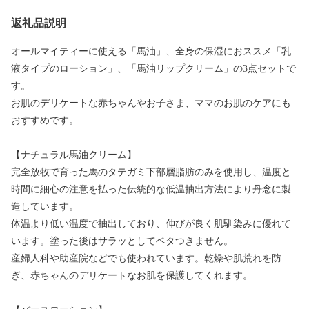
返礼品説明
オールマイティーに使える「馬油」、全身の保湿におススメ「乳
液タイプのローション」、「馬油リップクリーム」の3点セットで
す。
お肌のデリケートな赤ちゃんやお子さま、ママのお肌のケアにも
おすすめです。
【ナチュラル馬油クリーム】
完全放牧で育った馬のタテガミ下部層脂肪のみを使用し、温度と
時間に細心の注意を払った伝統的な低温抽出方法により丹念に製
造しています。
体温より低い温度で抽出しており、伸びが良く肌馴染みに優れて
います。塗った後はサラッとしてベタつきません。
産婦人科や助産院などでも使われています。乾燥や肌荒れを防
ぎ、赤ちゃんのデリケートなお肌を保護してくれます。