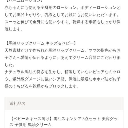
【バーユローション】
赤ちゃんにも使える全身用のローション。ボディーローションと
してお風呂上がりや、乳液としてお顔にもお使いいただｋます。
スーッと伸びて全身にも使いやすく、乾燥する季節もしっかり保
湿します。
【馬油リップクリーム キッズ＆ベビー】
天然素材だけで作られた馬油リップクリーム。ママの指先からお
子さんへ愛情が伝わるように、あえてクリーム容器にこだわりま
した。
ナチュラル馬油の良さを生かし、精製していないピュアなミツロ
ウ、紫外線ダメージに強いシア脂、保湿に最適なホホバ油がお子
様のくちびるを乾燥からブロックします。
返礼品名
【ベビー＆キッズ向け】馬油スキンケア 3点セット 美容グッ
ズ 子供用 馬油クリーム