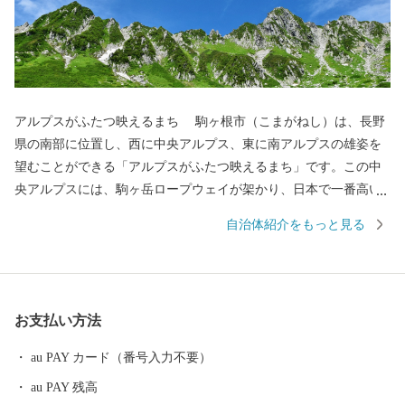
アルプスがふたつ映えるまち 駒ヶ根市（こまがねし）は、長野
県の南部に位置し、西に中央アルプス、東に南アルプスの雄姿を
望むことができる「アルプスがふたつ映えるまち」です。この中
央アルプスには、駒ヶ岳ロープウェイが架かり、日本で一番高い
駅、標高2,612mの世界へ運んでくれます。また、駒ヶ根高原、早
自治体紹介をもっと見る
太郎温泉郷などがあり、全国各地から観光客が訪れる風光明媚な
観光都市です。 私たちは、市民一人ひとりがまちづくりの主役
として、この豊かな自然を守り育て、安全で快適な生活環境を育
み「ともに創ろう！笑顔あふれるまち駒ヶ根」を合言葉にまちづ
お支払い方法
くりを進めています。 アルプスの雄大な山々からの雪解け水、
昼夜の寒暖差が大きい内陸性の気候は、味・品質の良い農産物を
au PAY カード（番号入力不要）
育みます。まさに「宝」といえるこの恵まれた自然環境から生ま
au PAY 残高
れた特産品をご賞味ください。また、この機会にぜひ自然豊かな