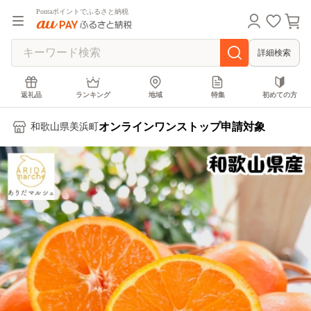
Pontaポイントでふるさと納税
詳細検索
返礼品
ランキング
地域
特集
初めての方
オンラインワンストップ申請対象
和歌山県美浜町