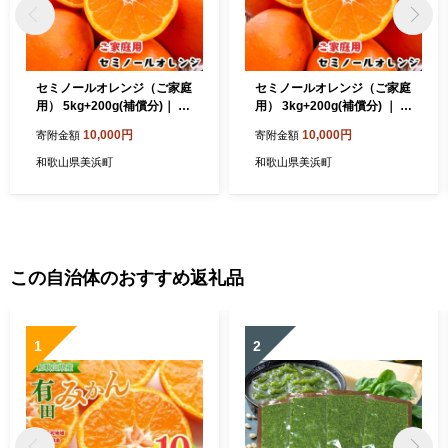
セミノールオレンジ（ご家庭
セミノールオレンジ（ご家庭
用） 5kg+200g(補償分)｜ 柑
用） 3kg+200g(補償分) ｜ 柑
橘 フルーツ 果物 くだもの 食
橘 フルーツ 果物 くだもの 食
10,000円
10,000円
寄附金額
寄附金額
品 人気 おすすめ 選べる 国産
品 人気 おすすめ 選べる 国産
美浜町
美浜町
和歌山県美浜町
和歌山県美浜町
この自治体のおすすめ返礼品
1
2