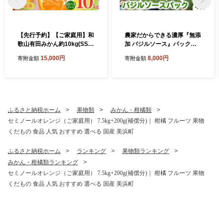
【先行予約】【ご家庭用】和
農家だからできる濃厚『無添
歌山有田みかん約10kg(SS、
加 バジルソース』パック入
Sサイズ)【美浜町】
り4袋
15,000円
8,000円
寄附金額
寄附金額
ふるさと納税ホーム
果物類
みかん・柑橘類
セミノールオレンジ（ご家庭用） 7.5kg+200g(補償分)｜ 柑橘 フルーツ 果物
くだもの 食品 人気 おすすめ 選べる 国産 美浜町
ふるさと納税ホーム
ランキング
果物類ランキング
みかん・柑橘類ランキング
セミノールオレンジ（ご家庭用） 7.5kg+200g(補償分)｜ 柑橘 フルーツ 果物
くだもの 食品 人気 おすすめ 選べる 国産 美浜町