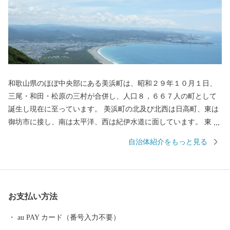
和歌山県のほぼ中央部にある美浜町は、昭和２９年１０月１日、
三尾・和田・松原の三村が合併し、人口８，６６７人の町として
誕生し現在に至っています。 美浜町の北及び北西は日高町、東は
御坊市に接し、南は太平洋、西は紀伊水道に面しています。 東西
約９キロメートル、南北約２．５キロメートル、面積１２．７７
自治体紹介をもっと見る
平方キロメートルの町で、面積では和歌山県下で二番目に狭い町
であります。 当地は年間平均気温１６．６度と高く、最暖月で２
７．５度、最寒月で６．３度と温暖ですが、年間平均降水量は
１，８０９ミリで、以前から台風、水害、高潮などの被害を数多
お支払い方法
く受けています。 太平洋に面する砂州海岸には、全長約４．５キ
ロメートル、幅は広い所で約５００メートルの近畿最大の松林
au PAY カード（番号入力不要）
「煙樹ヶ浜（えんじゅがはま）」があります。