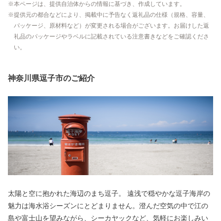
本ページは、提供自治体からの情報に基づき、作成しています。
提供元の都合などにより、掲載中に予告なく返礼品の仕様（規格、容量、
パッケージ、原材料など）が変更される場合がございます。お届けした返
礼品のパッケージやラベルに記載されている注意書きなどをご確認くださ
い。
神奈川県逗子市のご紹介
太陽と空に抱かれた海辺のまち逗子。 遠浅で穏やかな逗子海岸の
魅力は海水浴シーズンにとどまりません。澄んだ空気の中で江の
島や富士山を望みながら、シーカヤックなど、気軽にお楽しみい