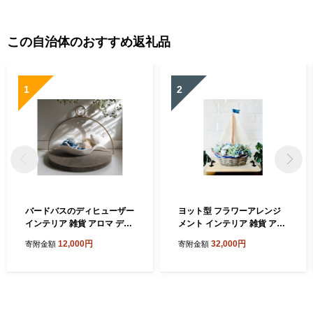
この自治体のおすすめ返礼品
1
2
バードバスのディヒューザー
ヨット型 フラワーアレンジ
インテリア 雑貨 アロマ ディ
メント インテリア 雑貨 アー
フューザー 香り ルームフレ
ティフィシャルフラワー 造
12,000円
32,000円
寄附金額
寄附金額
グランス 小鳥 置物 オブジェ
花 海 夏 マリンスタイル 木製
バードバス 木製トレー ハン
トレー ハンドメイド ギフト
ギング 吊るす 癒し リラック
贈り物 玄関 プレゼント 送料
ス 送料無料 神奈川県 逗子市
無料 神奈川県 逗子市