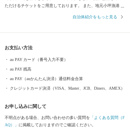
ただけるチケットをご用意しております。 また、地元小坪漁港で
水揚げされた新鮮な海産物、テレビなどでも話題のスーパーフー
自治体紹介をもっと見る
ド「あかもく」の加工品など、逗子にお越しにならなくても逗子
の魅力を十分に感じていただけるお礼の品も多数ご用意しており
ます。
お支払い方法
au PAY カード（番号入力不要）
au PAY 残高
au PAY（auかんたん決済）通信料金合算
クレジットカード決済（VISA、Master、JCB、Diners、AMEX）
お申し込みに関して
不明点がある場合、お問い合わせの多い質問を
「よくある質問（F
AQ）」
に掲載しておりますのでご確認ください。