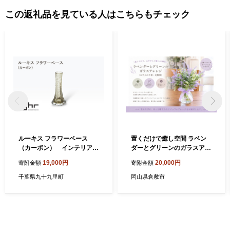
この返礼品を見ている人はこちらもチェック
ルーキス フラワーベース
置くだけで癒し空間 ラベン
（カーボン） インテリア
ダーとグリーンのガラスアレ
雑貨 花瓶 フラワーベース 硝
ンジ （ お手入れ不要 ・ 光触
19,000円
20,000円
寄附金額
寄附金額
子 ガラス 手作り ギフト プレ
媒 ） インテリア リビング 玄
ゼント 贈り物 九十九里町 千
関 寝室 お花 花 ハンドメイド
千葉県九十九里町
岡山県倉敷市
葉
ギフト 記念日 プレゼント 贈
り物 癒し 綺麗 花瓶 ガラスア
レンジ ガラス花瓶 ラベンダ
ー