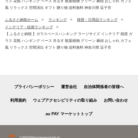
ラス 花瓶 ハンギング ベース 吊るす 観葉植物 グリーン 麻紐 おしゃれ カフェ
風 リラックス 空間演出 ギフト 贈り物 送料無料 神奈川県 逗子市
ふるさと納税ホーム
ランキング
雑貨・日用品ランキング
インテリア・絵画ランキング
【 ふるさと納税 】ガラスベースハンキング ラージサイズ インテリア 雑貨 ガ
ラス 花瓶 ハンギング ベース 吊るす 観葉植物 グリーン 麻紐 おしゃれ カフェ
風 リラックス 空間演出 ギフト 贈り物 送料無料 神奈川県 逗子市
プライバシーポリシー
運営会社
自治体関係者の皆様へ
利用規約
ウェブアクセシビリティの取り組み
お問い合わせ
au PAY マーケットトップ
© 2016 KDDI/au Commerce & Life, Inc.