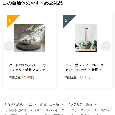
この自治体のおすすめ返礼品
1
2
バードバスのディヒューザー
ヨット型 フラワーアレンジ
インテリア 雑貨 アロマ ディ
メント インテリア 雑貨 アー
フューザー 香り ルームフレ
ティフィシャルフラワー 造
12,000円
32,000円
寄附金額
寄附金額
グランス 小鳥 置物 オブジェ
花 海 夏 マリンスタイル 木製
バードバス 木製トレー ハン
トレー ハンドメイド ギフト
ギング 吊るす 癒し リラック
贈り物 玄関 プレゼント 送料
ス 送料無料 神奈川県 逗子市
無料 神奈川県 逗子市
ふるさと納税ホーム
雑貨・日用品
インテリア・絵画
【 ふるさと納税 】ガラスベースハンキング ラージサイズ インテリア 雑貨 ガ