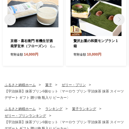
京都・喜右衛門 有機生甘酒
贅沢お重の和栗モンブラン 1
発芽玄米（フローズン）（3
箱
70g×5）京都・喜右衛門〈あ
14,000円
10,000円
寄附金額
寄附金額
まざけ 甘酒 有機 オーガニッ
ク 麹 フローズン 玄米 発芽玄
米 飲む点滴 飲料 ドリンク 〉
ふるさと納税ホーム
菓子
ゼリー・プリン
【宇治抹茶】抹茶プリン6個セット〈マーロウ プリン 宇治抹茶 抹茶 スイーツ
デザート ギフト 贈り物 瓶入り ビーカー〉
ふるさと納税ホーム
ランキング
菓子ランキング
ゼリー・プリンランキング
【宇治抹茶】抹茶プリン6個セット〈マーロウ プリン 宇治抹茶 抹茶 スイーツ
デザート ギフト 贈り物 瓶入り ビーカー〉