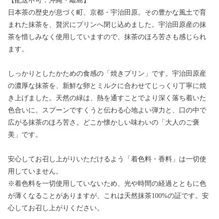
【配送不可：沖縄・離島】
日本茶の歴史が息づく町、京都・宇治田原。その豊かな風土で育
まれた抹茶を、贅沢にプリンへ閉じ込めました。宇治田原産の抹
茶を惜しみなく使用していますので、抹茶のほろ苦さも感じられ
ます。
しっかりとしたかための食感の「焼きプリン」です。宇治田原産
の濃厚な抹茶を、新鮮な卵とミルクに合わせてじっくり丁寧に焼
き上げました。天然の緑は、熱を通すことでより深く落ち着いた
色合いに。スプーンですくうと伝わる心地よい弾力と、口の中で
広がる抹茶のほろ苦さ。どこか懐かしい味わいの「大人のご褒
美」です。
安心してお召し上がりいただけるよう「着色料・香料」は一切使
用していません。
※着色料を一切使用していないため、光や時間の経過とともに色
が薄くなることがありますが、これは天然抹茶100%の証です。安
心してお召し上がりください。