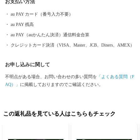
お支払い方法
町の形がハートなので“ハートのまち宇治田原”としてまちづくり
をすすめています。宇治田原町にはおおらかで暖かい空気感、豊
au PAY カード（番号入力不要）
かな自然がもたらす小さな幸せ（ハート）があふれています。ハ
au PAY 残高
ート形の展望台やお寺のハート形の窓などがあり、“ハートのふる
さと特産品”もご用意しています。 “ハート”フルな宇治田原町ふ
au PAY（auかんたん決済）通信料金合算
るさと特産品をお楽しみください。
クレジットカード決済（VISA、Master、JCB、Diners、AMEX）
お申し込みに関して
不明点がある場合、お問い合わせの多い質問を
「よくある質問（F
AQ）」
に掲載しておりますのでご確認ください。
この返礼品を見ている人はこちらもチェック