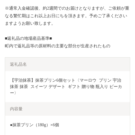
※通常入金確認後、約2週間でのお届けとなりますが、ご依頼が重
なる繁忙期はこれ以上お日にちを頂きます。予めご了承ください
ますようお願い致します。
■返礼品の地場産品基準■
町内で返礼品等の原材料の主要な部分が生産されたもの
返礼品名
【宇治抹茶】抹茶プリン6個セット〈マーロウ  プリン 宇治
抹茶 抹茶  スイーツ デザート  ギフト 贈り物 瓶入り ビーカ
ー〉
内容量
●抹茶プリン（180g）×6個