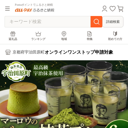
Pontaポイントでふるさと納税
詳細検索
返礼品
ランキング
地域
特集
初めての方
オンラインワンストップ申請対象
京都府宇治田原町