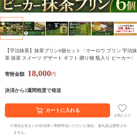
【宇治抹茶】抹茶プリン6個セット〈マーロウ プリン 宇治抹
茶 抹茶 スイーツ デザート ギフト 贈り物 瓶入り ビーカー〉
18,000
寄附金額
円
決済から2週間程度で発送
お気に入り
現在お住まいの自治体へ寄附申込いただいた場合、返礼品は贈答され
ません。