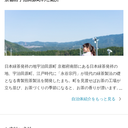
日本緑茶発祥の地宇治田原町 京都府南部にある日本緑茶発祥の
地、宇治田原町。江戸時代に「永谷宗円」が現代の緑茶製法の礎
となる青製煎茶製法を開発したまち。町を見渡せばお茶の工場が
立ち並び、お茶づくりの季節になると、お茶の香りが漂います。
「ほんまもんのお茶の産地では、どんな種類のお茶も手に入
自治体紹介をもっと見る
る。」自分好みのお茶や、お茶に由来する名産品を手に入れるた
め、多くのお茶好きが宇治田原町を訪れます。 “シンプルだけど奥
深い”そんな日本緑茶を宇治田原町ふるさと特産品でお楽しみくだ
さい。 心やすらぐぬくもりのある「ハートのまち」宇治田原町