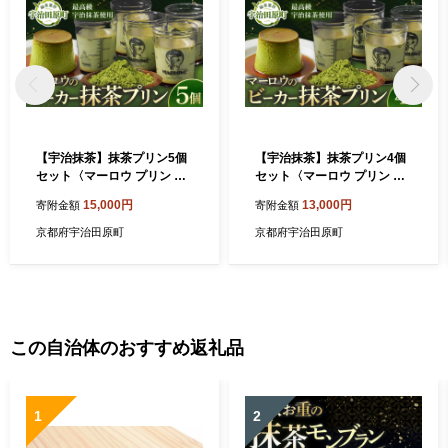
【宇治抹茶】抹茶プリン5個
【宇治抹茶】抹茶プリン4個
セット〈マーロウ プリン 宇
セット〈マーロウ プリン 宇
治抹茶 抹茶 スイーツ デザー
治抹茶 抹茶 スイーツ デザー
15,000円
13,000円
寄附金額
寄附金額
ト ギフト 贈り物 瓶入り ビー
ト ギフト 贈り物 瓶入り ビー
カー〉
カー〉
京都府宇治田原町
京都府宇治田原町
この自治体のおすすめ返礼品
1
2